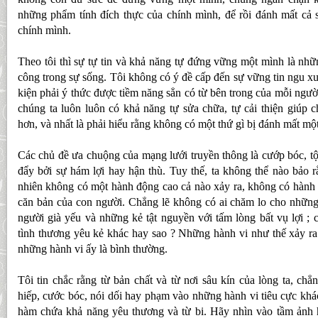
những phẩm tính đích thực của chính mình, để rồi đánh mất cả s
chính mình.
Theo tôi thì sự tự tin và khả năng tự đứng vững một mình là nhữn
công trong sự sống. Tôi không có ý đề cấp đến sự vững tin ngu x
kiện phải ý thức được tiềm năng sẳn có từ bên trong của mỗi ngườ
chúng ta luôn luôn có khả năng tự sửa chữa, tự cải thiện giúp 
hơn, và nhất là phải hiểu rằng không có một thứ gì bị đánh mất một
Các chủ đề ưa chuộng của mạng lưới truyền thông là cướp bóc, t
đẩy bởi sự hám lợi hay hận thù. Tuy thế, ta không thể nào bảo rằ
nhiên không có một hành động cao cả nào xảy ra, không có hành v
căn bản của con người. Chẳng lẽ không có ai chăm lo cho những 
người già yếu và những kẻ tật nguyền với tấm lòng bất vụ lợi ; 
tình thương yêu kẻ khác hay sao ? Những hành vi như thế xảy ra 
những hành vi ấy là bình thường.
Tôi tin chắc rằng từ bản chất và từ nơi sâu kín của lòng ta, chẳ
hiếp, cước bóc, nói dối hay phạm vào những hành vi tiêu cực khác, 
hàm chứa khả năng yêu thương và từ bi. Hãy nhìn vào tầm ảnh 