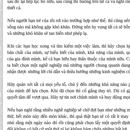
sau đó lại tiếp tục bỏ nữa, sau cùng thì buông trôi tất cả và nghĩ 
thiết cả.
Nếu người bạn trẻ của tôi rơi vào trường hợp như thế, thì cũng n
sống nào mà không gặp khó khăn. Đừng nên hy vọng tất cả sẽ bỗn
và những khó khăn sẽ tan biến như phép lạ.
Khi các bạn học xong và tìm kiếm một việc làm, thì hãy chọn l
bản chất của mình, sự hiểu biết của mình, khả năng của mình, q
của gia đình mình, kể cả bạn hữu hay thân thuộc của mình nữa. Cũ
ta biết chọn một nghề nghiệp mà những người chung quanh đang t
nhận được những lời chỉ dẫn và thừa hưởng những kinh nghiệm củ
Hãy quán xét tất cả mọi yếu tố, chú ý đến những khả năng nào 
của mình để lựa chọn. Khi đã chọn thì cố gắng duy trì. Dù có g
quyết tâm để vượt qua. Hãy tự tin nơi chính mình và huy động mọi
Nếu bạn nghĩ rằng nhiều nghề nghiệp sẽ chờ đợi bạn như những m
thử, hết món này đến món khác, thì quả thật bạn sẽ có rất ít ma
nhủ rằng một ngày nào đó rồi cũng phải chọn lấy một quyết định 
đối không có bất cứ một thứ gì lại không hàm chứa những bất lợi.