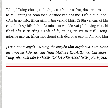
Tôi nghĩ rằng chúng ta thường cư xử như những đứa trẻ được nu
bé xíu, chúng ta hoàn toàn lệ thuộc vào cha mẹ. Đến tuổi đi học,
cơm ăn áo mặc, tất cả gánh nặng và khó khăn đè lên vai của kẻ khá
cho chính sự hiện hữu của mình, tự vác lên vai gánh nặng của chín
tất cả đều sẽ dễ dàng ! Thái độ ấy trái ngược với thực tế. Trong
ngoại lệ nào cả, tất cả mọi chúng sinh đều phải gặp những khó khă
[Trích trong quyển : Những lời khuyên tâm huyết của Đức Đạt-
hiện với sự hợp tác của Ngài Mathieu RICARD, do Christian
Tạng, nhà xuất bản PRESSE DE LA RENAISSANCE , Paris, 200