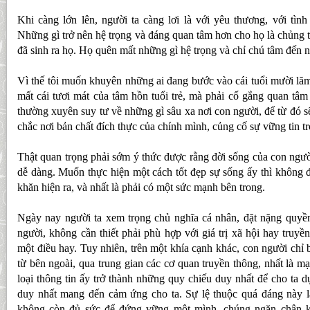
Khi càng lớn lên, người ta càng lơi là với yêu thương, với tìn
Những gì trở nên hệ trọng và đáng quan tâm hơn cho họ là chủng t
đã sinh ra họ. Họ quên mất những gì hệ trọng và chỉ chú tâm đến n
Vì thế tôi muốn khuyên những ai đang bước vào cái tuổi mười lă
mất cái tươi mát của tâm hồn tuổi trẻ, mà phải cố gắng quan tâm
thường xuyên suy tư về những gì sâu xa nơi con người, để từ đó s
chắc nơi bản chất đích thực của chính mình, củng cố sự vững tin t
Thật quan trọng phải sớm ý thức được rằng đời sống của con ngư
dễ dàng. Muốn thực hiện một cách tốt đẹp sự sống ấy thì không 
khăn hiện ra, và nhất là phải có một sức mạnh bên trong.
Ngày nay người ta xem trọng chủ nghĩa cá nhân, đặt nặng quyền
người, không cần thiết phải phù hợp với giá trị xã hội hay truyề
một điều hay. Tuy nhiên, trên một khía cạnh khác, con người chỉ 
từ bên ngoài, qua trung gian các cơ quan truyền thông, nhất là m
loại thông tin ấy trở thành những quy chiếu duy nhất để cho ta 
duy nhất mang đến cảm ứng cho ta. Sự lệ thuộc quá đáng này là
không còn đủ sức để đứng vững một mình, chúng ngăn chận k