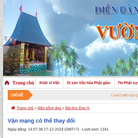
Trang chủ
Khất sĩ Việt
Di sản Văn hóa Phật giáo
Tin Phật sự
CHỦ ĐỀ
CHÀO MỪNG QUÝ VỊ ĐÃ GHÉ

Trang chủ
»
Nếp sống đạo
»
Bài học Đạo lý
Vận mạng có thể thay đổi
Ngày đăng: 14:07:38 27-12-2018 (GMT+7) - Lượt xem: 1341