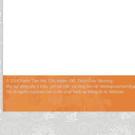
© 2018 Vườn Tâm Hội. Chủ nhiệm: ĐĐ. Thích Giác Nhường.
Mọi sự đóng góp ý kiến, gởi bài viết, vui lòng liên hệ:
bientapvuontam@gm
Ghi rõ nguồn vuontam.net.vn khi phát hành lại thông tin từ Website.