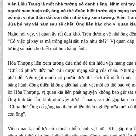
Viên Liễu Trang là một nhà tướng số danh tiếng. Nhìn chỉ tay
người nam hoặc nữ, ông có thể đoán biết trước vận mạng tư
có một vị đại thần dắt con đến nhờ ông xem tướng. Viên Tran
đứa bé này vài năm sau sẽ chết. Ông liền bảo cho vị quan kia
Nghe nói vậy, vị quan ấy rất đau khổ. Trên đường về nhà ông đến 
“Có việc gì xảy ra mà trông ngài sầu não như thế?” Vị quan đáp
tướng số báo cho biết một tin chẳng lành.
Hòa Thượng liền xem tướng đứa nhỏ để tìm hiểu vận mạng của n
“Chỉ có phước đức mới cứu được mạng sống của cháu. Nhưng 
phải dễ. Nếu ngài muốn có phước đức thì cách tốt nhất là nên
bằng hành động thiện không giết hại sinh vật mới có thể bảo vệ
lời Hòa Thượng, vị quan kia liền phát nguyện không bao giờ sát 
Ông tinh tấn làm lành như vậy được ít năm; sau đó gặp lại ch
“Chưa đủ! Ông cố gắng tạo thêm nhiều thiện nghiệp nữa mới có 
con ông”.
Viên quan lại nỗ lực cứu thoát nhiều sinh vật nữa. Khi gặp dịp 
cũng như thú vật; ông luôn luôn sẵn sàng đóng góp thời giờ lẫn t