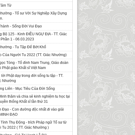
 Tâm Từ
Nhường - Tổ sư Với Sự Nghiệp Xây Dựng
n.
Thành - Sống Đời Vui Đạo
g Bộ 125 - Kinh ÐIỀU NGỰ ĐỊA - TT. Giác
Phần 1 - 06.03.2023
Nhường - Tu Tập Để Bớt Khổ
o Của Người Tu 2022 (TT. Giác Nhường)
gọc Tòng - Tổ đình Nam Trung, Giáo đoàn
ái Phật giáo Khất sĩ Việt Nam
ời Phật dạy trong đời sống tu tập - TT.
ác Nhường
ng Liên - Mục Tiêu Của Đời Sống
Minh thăm và chia sẻ kinh nghiệm tu học tại
ruyền thống Khất sĩ lần thứ 31
 Đạo - Con đường độc nhất đi vào giải
. MINH ĐẠO
Tính Thụ Động - trích Pháp ngữ Tổ sư từ
i Tu 2022 ( TT. Giác Nhường )