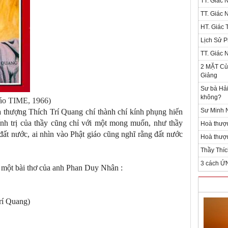
TT. Giác 
TT. Giác 
HT. Giác T
Lịch Sử P
TT. Giác 
2 MẶT Của
Giảng
Sư bà Hải
không?
báo TIME, 1966)
Sư Minh N
 thượng Thích Trí Quang chí thành chí kính phụng hiến
nh trị của thầy cũng chỉ với một mong muốn, như thầy
Hoà thượ
đất nước, ai nhìn vào Phật giáo cũng nghĩ rằng đất nước
Hoà thượn
Thầy Thíc
3 cách Ứ
n một bài thơ của anh Phan Duy Nhân :
Trí Quang)