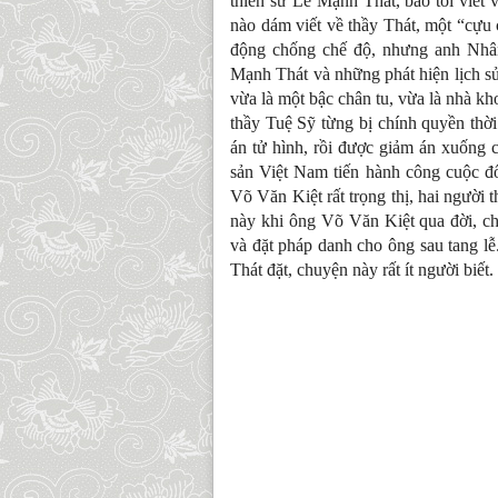
thiền sư Lê Mạnh Thát, bảo tôi viết
nào dám viết về thầy Thát, một “cựu 
động chống chế độ, nhưng anh Nhân 
Mạnh Thát và những phát hiện lịch s
vừa là một bậc chân tu, vừa là nhà k
thầy Tuệ Sỹ từng bị chính quyền thời
án tử hình, rồi được giảm án xuống 
sản Việt Nam tiến hành công cuộc đ
Võ Văn Kiệt rất trọng thị, hai người
này khi ông Võ Văn Kiệt qua đời, ch
và đặt pháp danh cho ông sau tang l
Thát đặt, chuyện này rất ít người biết.