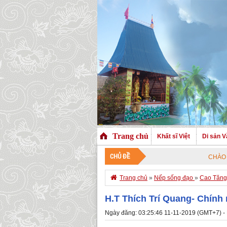
Trang chủ
Khất sĩ Việt
Di sản V
CHỦ ĐỀ
CHÀO MỪNG QUÝ 

Trang chủ
»
Nếp sống đạo
»
Cao Tăng 
H.T Thích Trí Quang- Chính
Ngày đăng: 03:25:46 11-11-2019 (GMT+7) -