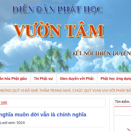
ăn hóa Phật giáo
Tin Phật sự
Gieo duyên với Phật
Phật học ứng dụn
VỊ ĐÃ GHÉ THĂM TRANG NHÀ. CHÚC QUÝ VỊ AN VUI VỚI PHÁP BẢO CAO QUÝ
Việt
 nghĩa muôn đời vẫn là chính nghĩa
 Lượt xem: 5024