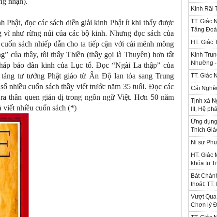
ng nhận).
Kinh Rãi
TT. Giác 
h Phật, đọc các sách diễn giải kinh Phật ít khi thấy được
Tăng Đoà
g vĩ như rừng núi của các bộ kinh. Nhưng đọc sách của
HT. Giác 
 cuốn sách nhiếp dẫn cho ta tiếp cận với cái mênh mông
 của thầy, tôi thấy Thiền (thầy gọi là Thuyền) hơn tất
Kinh Trun
Nhường - 
Pháp bảo đàn kinh của Lục tổ. Đọc “Ngài La thập” của
n tảng tư tưởng Phật giáo từ Ấn Độ lan tỏa sang Trung
TT. Giác 
số nhiều cuốn sách thầy viết trước năm 35 tuổi. Đọc các
Cái Nghè
n ra thân quen giản dị trong ngôn ngữ Việt. Hơn 50 năm
Tịnh xá N
 viết nhiều cuốn sách (*)
III, Hệ ph
Ứng dụng l
Thích Gi
Ni sư Phụ
HT. Giác 
khóa tu T
Bát Chánh
thoát: TT
Vượt Qua 
Chơn lý Đ