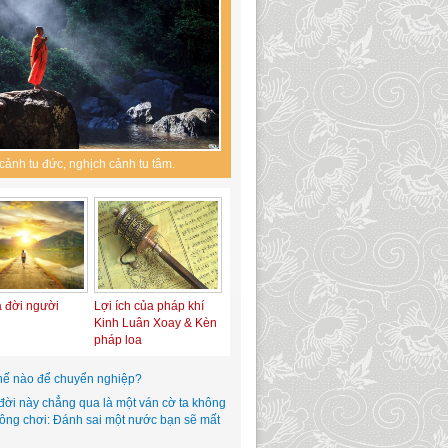
cảnh tu đức, nghịch cảnh tu tâm.
a đời người
Lợi ích của pháp khí
Kinh Luân Xoay & Kèn
pháp loa
hế nào để chuyển nghiệp?
đời này chẳng qua là một ván cờ ta không
hông chơi: Đánh sai một nước bạn sẽ mất