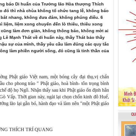
ng báo Di huấn của Trưởng lão Hòa thượng Thích
o đó thì nhà chùa không tổ chức tang lễ, không báo
ó bát nhang, không đưa đám, không phúng điếu. 6
hì liệm, liệm xong chuyển đến lò thiêu, thiêu xong
ễ cũng làm đơn giản, không thông báo, không mời ai
g Lê Mạnh Thát về di huấn này, thầy Thát bảo thầy
 hậu sự của mình, thầy yêu cầu làm đúng các quy tắc
hông làm phiền người sống, đó cũng là tinh thần của
ng Phật giáo Việt nam, một bóng cây đại thụ,vị chấn
u cho phong trào " Phật giáo, hoà bình- tôn trọng bình
chế độ họ Ngô. Nhận thấy sau khi Phật giáo ổn định hẳn
 Gò Vấp. Thời gian này, ngài lại chọn chốn kinh đô Huế,
ng lão lại gắn bó, hành đạo và làm nên "một Phật giáo
QU
ỢNG THÍCH TRÍ QUANG