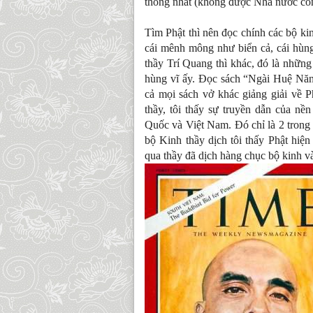
thống nhất (không được Nhà nước cô
Tìm Phật thì nên đọc chính các bộ kin
cái mênh mông như biển cả, cái hùn
thầy Trí Quang thì khác, đó là những
hùng vĩ ấy. Đọc sách “Ngài Huệ Năng”
cả mọi sách vở khác giảng giải về 
thầy, tôi thấy sự truyền dẫn của nề
Quốc và Việt Nam. Đó chỉ là 2 trong 
bộ Kinh thầy dịch tôi thấy Phật hiệ
qua thầy đã dịch hàng chục bộ kinh và