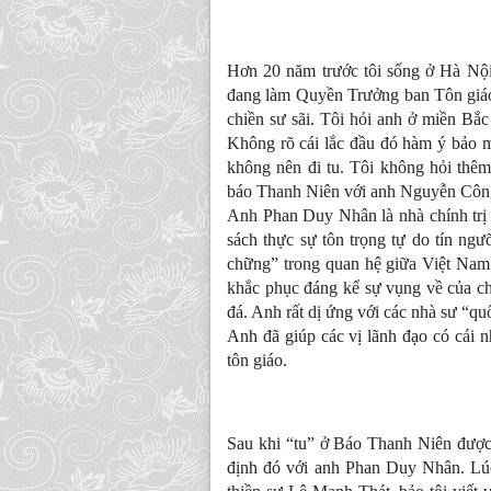
Hơn 20 năm trước tôi sống ở Hà Nội
đang làm Quyền Trưởng ban Tôn giáo 
chiền sư sãi. Tôi hỏi anh ở miền Bắc 
Không rõ cái lắc đầu đó hàm ý bảo m
không nên đi tu. Tôi không hỏi thê
báo Thanh Niên với anh Nguyễn Côn
Anh Phan Duy Nhân là nhà chính trị
sách thực sự tôn trọng tự do tín ng
chững” trong quan hệ giữa Việt Nam v
khắc phục đáng kể sự vụng về của c
đá. Anh rất dị ứng với các nhà sư “q
Anh đã giúp các vị lãnh đạo có cái n
tôn giáo.
Sau khi “tu” ở Báo Thanh Niên được 
định đó với anh Phan Duy Nhân. Lúc