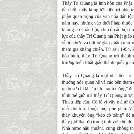
Thầy Trí Quang là linh hồn của Phật 
tiền bối, thầy là người kiên trì nhất
phận quan trọng của văn hóa dân tộc
năm nay, nhưng vào thời Pháp thuộc c
không có Giáo hội, chỉ có các hội 
lực của thầy Trí Quang mà Phật giáo 
về tổ chức và trật tự giáo phẩm như
tham gia kháng chiến. Từ sau 1954, 
hòa bình, thầy Trí Quang trở thành 
trương biến Phật giáo thành quốc giáo
Thầy Trí Quang là một nhà tiên tri
thường hóa quan hệ và các bên tham 
quân sự chỉ là “áp lực tranh thắng” để
hình thế giới mà thầy Trí Quang được
Thiêu tiếp cận. Có lẽ vì vậy mà từ đó
nhà chính trị thuộc mọi phe phái. 
thầy khuyên ông “kéo cờ trắng” để 
thầy giữ thái độ trung tính với chế 
Nhà nước hậu thuẫn), cũng không th