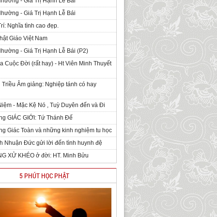
Nhường - Giá Trị Hạnh Lễ Bái
Nhường - Giá Trị Hạnh Lễ Bái
rí: Nghĩa tình cao đẹp.
hật Giáo Việt Nam
Nhường - Giá Trị Hạnh Lễ Bái (P2)
 Cuộc Đời (rất hay) - Ht Viên Minh Thuyết
 Triều Âm giảng: Nghiệp tánh có hay
iệm - Mặc Kệ Nó , Tuỳ Duyên đến và Đi
ng GIÁC GIỚI: Tứ Thánh Đế
g Giác Toàn và những kinh nghiệm tu học
h Nhuận Đức gửi lời đến tình huynh đệ
NG XỬ KHÉO ở đời: HT. Minh Bửu
5 PHÚT HỌC PHẬT