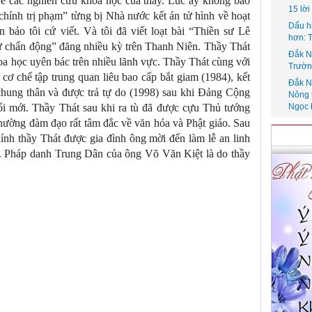
 về các nghiên cứu khoa học của thầy. Lúc ấy không báo
15 lờ
chính trị phạm” từng bị Nhà nước kết án tử hình về hoạt
Dấu h
bảo tôi cứ viết. Và tôi đã viết loạt bài “Thiền sư Lê
hơn: 
ử chấn động” đăng nhiều kỳ trên Thanh Niên. Thầy Thát
Đắk N
hoa học uyên bác trên nhiều lãnh vực. Thầy Thát cùng với
Trườn
 cơ chế tập trung quan liêu bao cấp bắt giam (1984), kết
Đắk N
chung thân và được trả tự do (1998) sau khi Đảng Cộng
Nông 
ổi mới. Thầy Thát sau khi ra tù đã được cựu Thủ tướng
Ngọc 
 thường đàm đạo rất tâm đắc về văn hóa và Phật giáo. Sau
ính thầy Thát được gia đình ông mời đến làm lễ an linh
ễ. Pháp danh Trung Dân của ông Võ Văn Kiệt là do thầy