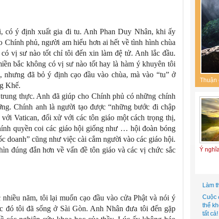
, có ý định xuất gia đi tu. Anh Phan Duy Nhân, khi ấy
Chính phủ, người am hiểu hơn ai hết về tình hình chùa
có vị sư nào tốt chỉ tôi đến xin làm đệ tử. Anh lắc đầu.
iền bắc không có vị sư nào tốt hay là hàm ý khuyên tôi
m, nhưng đã bỏ ý định cạo đầu vào chùa, mà vào “tu” ở
Thuận 
g Khế.
 trung thực. Anh đã giúp cho Chính phủ có những chính
ưỡng. Chính anh là người tạo được “những bước đi chập
ới Vatican, đối xử với các tôn giáo một cách trọng thị,
hính quyền coi các giáo hội giống như … hội đoàn bóng
uốc doanh” cũng như việc cài cắm người vào các giáo hội.
hìn đúng đắn hơn về vấn đề tôn giáo và các vị chức sắc
Ý nghĩ
Làm t
nhiều năm, tôi lại muốn cạo đầu vào cửa Phật và nói ý
Cuộc 
thể k
 đó tôi đã sống ở Sài Gòn. Anh Nhân đưa tôi đến gặp
tất cả!