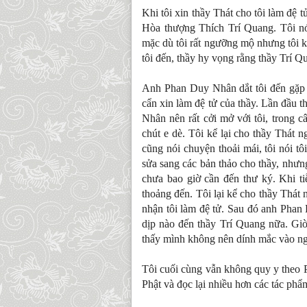
Khi tôi xin thầy Thát cho tôi làm đệ t
Hòa thượng Thích Trí Quang. Tôi nó
mặc dù tôi rất ngưỡng mộ nhưng tôi
tôi đến, thầy hy vọng rằng thầy Trí Qu
Anh Phan Duy Nhân dắt tôi đến gặp t
cẩn xin làm đệ tử của thầy. Lần đầu t
Nhân nên rất cởi mở với tôi, trong
chút e dè. Tôi kể lại cho thầy Thát n
cũng nói chuyện thoải mái, tôi nói tô
sửa sang các bản thảo cho thầy, nhưng 
chưa bao giờ cần đến thư ký. Khi ti
thoảng đến. Tôi lại kể cho thầy Thát 
nhận tôi làm đệ tử. Sau đó anh Phan
dịp nào đến thầy Trí Quang nữa. Giờ 
thấy mình không nên dính mắc vào ng
Tôi cuối cùng vẫn không quy y theo P
Phật và đọc lại nhiều hơn các tác phẩ