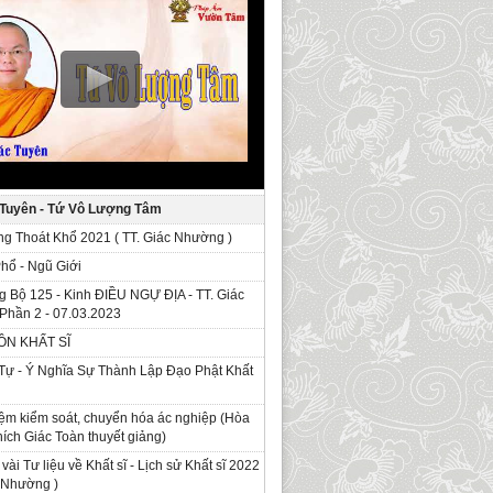
 Tuyên - Tứ Vô Lượng Tâm
g Thoát Khổ 2021 ( TT. Giác Nhường )
Phổ - Ngũ Giới
g Bộ 125 - Kinh ÐIỀU NGỰ ĐỊA - TT. Giác
Phần 2 - 07.03.2023
ỒN KHẤT SĨ
Tự - Ý Nghĩa Sự Thành Lập Đạo Phật Khất
ệm kiểm soát, chuyển hóa ác nghiệp (Hòa
ích Giác Toàn thuyết giảng)
 vài Tư liệu về Khất sĩ - Lịch sử Khất sĩ 2022
c Nhường )