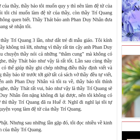
ử của thầy, thầy bảo tôi muốn quy y thì nên làm đệ tử của
i tôi chỉ muốn làm đệ tử của thầy, còn thầy Trí Quang
 không quen biết. Thầy Thát bảo anh Phan Duy Nhân đưa
ang sẽ nhận tôi.
hầy Trí Quang 3 lần, như dắt trẻ đi mẫu giáo. Tôi kính
hầy không trả lời, nhưng vì thầy rất tin cậy anh Phan Duy
 câu chuyện thầy nói cả những “thâm cung” mà không có
ghe, thầy Thát bảo như vậy là rất tốt. Lần sau cùng thầy
i có thể giúp thầy ghi chép những điều thầy định viết và
thầy bảo từ trước tới giờ tất cả sách vở thầy đều tự viết,
ễn anh Phan Duy Nhân và tôi ra về, thầy bảo tôi thỉnh
nghe, thầy Thát rất vui, bảo như vậy là thầy Trí Quang sẽ
 Duy Nhân ốm nặng không đi lại được, nên tôi không có
thì thầy Trí Quang đã ra Huế ở. Nghĩ đi nghĩ lại tôi tự
uyện vọng làm đệ tử của thầy Trí Quang.
hật. Nhưng sau những lần gặp đó, tôi đọc nhiều về kinh
m của thầy Trí Quang.