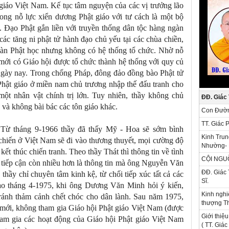
giáo Việt Nam. Kế tục tâm nguyện của các vị trưởng lão
 trong nỗ lực xiển dương Phật giáo với tư cách là một bộ
. Đạo Phật gắn liền với truyền thống dân tộc hàng ngàn
ác tăng ni phật tử hành đạo chủ yếu tại các chùa chiền,
đoàn Phật học nhưng không có hệ thống tổ chức. Nhờ nỗ
mới có Giáo hội được tổ chức thành hệ thống với quy củ
 ngày nay. Trong chống Pháp, đông đảo đồng bào Phật tử
Phật giáo ở miền nam chủ trương nhập thế đấu tranh cho
một nhân vật chính trị lớn. Tuy nhiên, thầy không chủ
ĐĐ. Giác
 và không bài bác các tôn giáo khác.
Con Đườn
TT. Giác 
. Từ tháng 9-1966 thầy đã thấy Mỹ - Hoa sẽ sớm bình
Kinh Trun
chiến ở Việt Nam sẽ đi vào thương thuyết, mọi cường độ
Nhường- 
 kết thúc chiến tranh. Theo thầy Thát thì thông tin về tình
CỘI NGU
 tiếp cận còn nhiều hơn là thông tin mà ông Nguyễn Văn
ĐĐ. Giác 
 thầy chỉ chuyên tâm kinh kệ, từ chối tiếp xúc tất cả các
Sĩ.
Vào tháng 4-1975, khi ông Dương Văn Minh hỏi ý kiến,
Kinh nghi
tránh thảm cảnh chết chóc cho dân lành. Sau năm 1975,
thượng Th
độ mới, không tham gia Giáo hội Phật giáo Việt Nam (được
Giới thiệu
am gia các hoạt động của Giáo hội Phật giáo Việt Nam
( TT. Giá