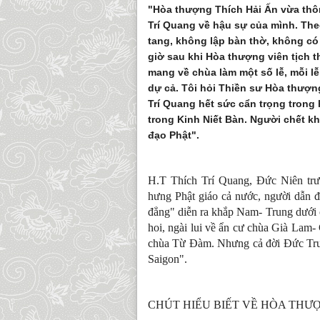
"Hòa thượng Thích Hải Ấn vừa thô
Trí Quang về hậu sự của mình. The
tang, không lập bàn thờ, không c
giờ sau khi Hòa thượng viên tịch t
mang về chùa làm một số lễ, mỗi l
dự cả. Tôi hỏi Thiền sư Hòa thượn
Trí Quang hết sức cẩn trọng trong
trong Kinh Niết Bàn. Người chết k
đạo Phật".
H.T Thích Trí Quang, Đức Niên trưở
hưng Phật giáo cả nước, người dẫn đầ
đẳng" diễn ra khắp Nam- Trung dưới 
hoi, ngài lui về ẩn cư chùa Già Lam-
chùa Từ Đàm. Nhưng cả đời Đức Trưở
Saigon".
CHÚT HIỂU BIẾT VỀ HÒA THƯ