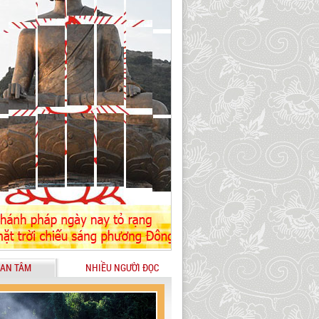
AN TÂM
NHIỀU NGƯỜI ĐỌC