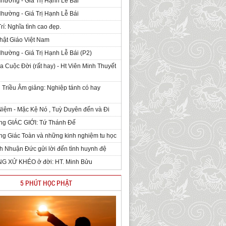
Nhường - Giá Trị Hạnh Lễ Bái
Nhường - Giá Trị Hạnh Lễ Bái
rí: Nghĩa tình cao đẹp.
hật Giáo Việt Nam
Nhường - Giá Trị Hạnh Lễ Bái (P2)
 Cuộc Đời (rất hay) - Ht Viên Minh Thuyết
 Triều Âm giảng: Nghiệp tánh có hay
iệm - Mặc Kệ Nó , Tuỳ Duyên đến và Đi
ng GIÁC GIỚI: Tứ Thánh Đế
g Giác Toàn và những kinh nghiệm tu học
h Nhuận Đức gửi lời đến tình huynh đệ
NG XỬ KHÉO ở đời: HT. Minh Bửu
5 PHÚT HỌC PHẬT