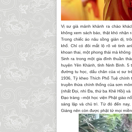
Vị sư già mảnh khảnh ra chào khách
không xem sách báo, thật khó nhận r
Trong chiếc áo nâu sồng giản dị, trô
khổ. Chỉ có đôi mắt lộ rõ vẻ tinh a
khoan thai, một phong thái mà không 
Sinh ra trong một gia đình thuần th
huyện Yên Khánh, tỉnh Ninh Bình. 5 
đường tu học, dấu chân của vị sư t
1936, Tỳ kheo Thích Phổ Tuệ chính t
truyền thừa chính thống của sơn môn
(nhất Đọi, nhì Đa, thứ ba Khê Hồi) và
Đạo tràng –một học viện Phật giáo nổ
sáng lập và chủ trì. Từ đó đến nay
Giáng nên còn được phật tử mọi miền 