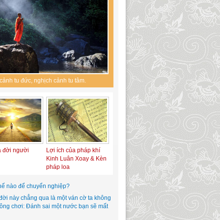
cảnh tu đức, nghịch cảnh tu tâm.
a đời người
Lợi ích của pháp khí
Kinh Luân Xoay & Kèn
pháp loa
hế nào để chuyển nghiệp?
đời này chẳng qua là một ván cờ ta không
hông chơi: Đánh sai một nước bạn sẽ mất