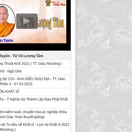
 Tuyên - Tứ Vô Lượng Tâm
g Thoát Khổ 2021 ( TT. Giác Nhường )
Phổ - Ngũ Giới
g Bộ 125 - Kinh ÐIỀU NGỰ ĐỊA - TT. Giác
Phần 2 - 07.03.2023
ỒN KHẤT SĨ
Tự - Ý Nghĩa Sự Thành Lập Đạo Phật Khất
ệm kiểm soát, chuyển hóa ác nghiệp (Hòa
ích Giác Toàn thuyết giảng)
 vài Tư liệu về Khất sĩ - Lịch sử Khất sĩ 2022
c Nhường )