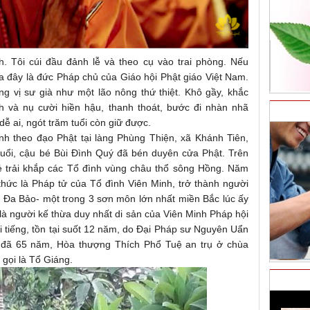
. Tôi cúi đầu đảnh lễ và theo cụ vào trai phòng. Nếu
a đây là đức Pháp chủ của Giáo hội Phật giáo Việt Nam.
ng vị sư già như một lão nông thứ thiệt. Khô gầy, khắc
nh và nụ cười hiền hậu, thanh thoát, bước đi nhàn nhã
dễ ai, ngót trăm tuổi còn giữ được.
ành theo đạo Phật tại làng Phùng Thiện, xã Khánh Tiên,
tuổi, cậu bé Bùi Đình Quý đã bén duyên cửa Phật. Trên
rẻ trải khắp các Tổ đình vùng châu thổ sông Hồng. Năm
hức là Pháp tử của Tổ đình Viên Minh, trở thành người
 Đa Bảo- một trong 3 sơn môn lớn nhất miền Bắc lúc ấy
 là người kế thừa duy nhất di sản của Viên Minh Pháp hội
i tiếng, tồn tại suốt 12 năm, do Đại Pháp sư Nguyên Uẩn
, đã 65 năm, Hòa thượng Thích Phổ Tuệ an trụ ở chùa
gọi là Tổ Giáng.