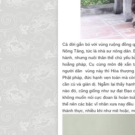
Cả đời gắn bó với vùng ruộng đồng q
Nông Tăng, tức là nhà sư nông dân. B
hành, nhưng nuôi thân thể chủ yếu bằ
hoằng pháp, Cụ cùng môn đệ xắn tay
người dân vùng này thì Hòa thượng 
Phật pháp, đức hạnh vẹn toàn mà còn 
cần cù và giản dị. Ngẫm lại thấy hạ
nào đó, cũng giống như sự đạt Đạo 
không muốn nói cực đoan là hoàn toàn
thế nên các bậc vĩ nhân xưa nay đều s
thành thực, nhiều khi như mê hoặc, 