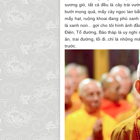
sương gió, tất cả đều là cây trái vườ
bưởi mọng quả, mấy cây ngọc lan bắ
mẩy hạt, ruộng khoai đang phủ xanh
lá xanh non... gợi cho tôi hình ảnh đ
Điện, Tổ đường, Bảo tháp là uy nghi
ăn, trai đường, lối đi..chỉ là nhữn
trước.