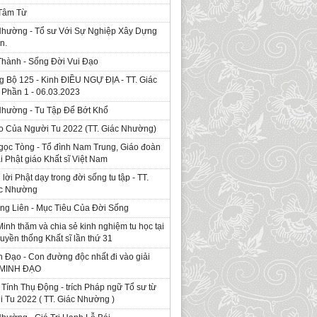
 Tâm Từ
Nhường - Tổ sư Với Sự Nghiệp Xây Dựng
n.
Thành - Sống Đời Vui Đạo
g Bộ 125 - Kinh ÐIỀU NGỰ ĐỊA - TT. Giác
Phần 1 - 06.03.2023
Nhường - Tu Tập Để Bớt Khổ
o Của Người Tu 2022 (TT. Giác Nhường)
gọc Tòng - Tổ đình Nam Trung, Giáo đoàn
ái Phật giáo Khất sĩ Việt Nam
ời Phật dạy trong đời sống tu tập - TT.
ác Nhường
ng Liên - Mục Tiêu Của Đời Sống
Minh thăm và chia sẻ kinh nghiệm tu học tại
ruyền thống Khất sĩ lần thứ 31
 Đạo - Con đường độc nhất đi vào giải
. MINH ĐẠO
Tính Thụ Động - trích Pháp ngữ Tổ sư từ
i Tu 2022 ( TT. Giác Nhường )