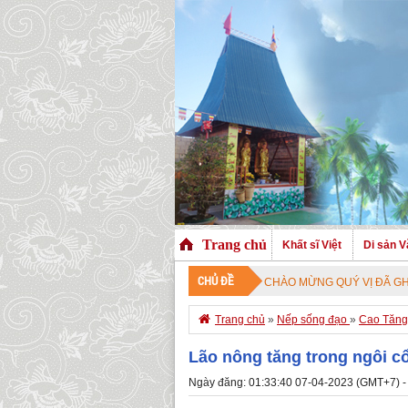
Trang chủ
Khất sĩ Việt
Di sản V
CHỦ ĐỀ
CHÀO MỪNG QUÝ VỊ ĐÃ GHÉ THĂM TRANG N

Trang chủ
»
Nếp sống đạo
»
Cao Tăng 
Lão nông tăng trong ngôi c
Ngày đăng: 01:33:40 07-04-2023 (GMT+7) -