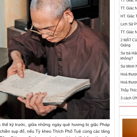
TT. Giác 
TT. Giác 
HT. Giác T
Lịch Sử P
TT. Giác 
2 MẶT Của
Giảng
Sư bà Hải
không?
Sư Minh N
Hoà thượ
Hoà thượn
Thầy Thíc
3 cách Ứ
 thế kỷ trước, giữa những ngày quê hương bị giặc Pháp
 chiền sụp đổ, nếu Tỳ kheo Thích Phổ Tuệ cùng các tăng