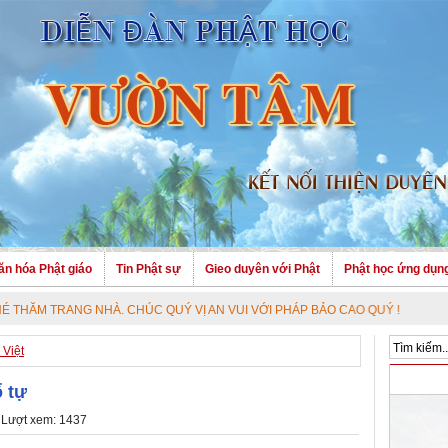
ăn hóa Phật giáo
Tin Phật sự
Gieo duyên với Phật
Phật học ứng dụn
HÀ. CHÚC QUÝ VỊ AN VUI VỚI PHÁP BẢO CAO QUÝ !
Việt
ổ tự
 Lượt xem: 1437