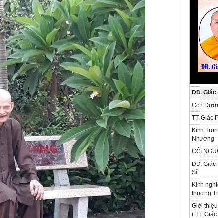
ĐĐ. Giác
Con Đườn
TT. Giác 
Kinh Trun
Nhường- 
CỘI NGU
ĐĐ. Giác 
Sĩ.
Kinh nghi
thượng Th
Giới thiệu
( TT. Giá