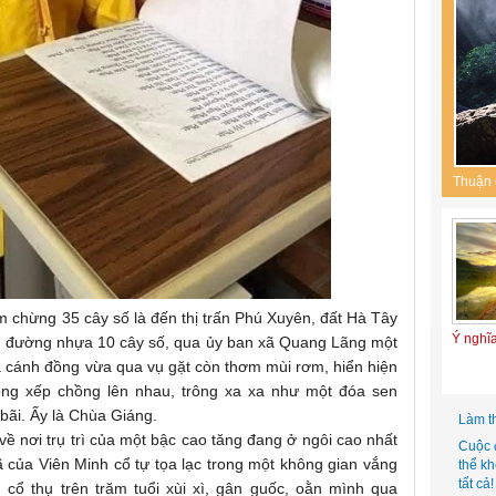
Thuận 
m chừng 35 cây số là đến thị trấn Phú Xuyên, đất Hà Tây
Ý nghĩ
con đường nhựa 10 cây số, qua ủy ban xã Quang Lãng một
 cánh đồng vừa qua vụ gặt còn thơm mùi rơm, hiển hiện
ong xếp chồng lên nhau, trông xa xa như một đóa sen
bãi. Ấy là Chùa Giáng.
Làm t
ề nơi trụ trì của một bậc cao tăng đang ở ngôi cao nhất
Cuộc 
 của Viên Minh cổ tự tọa lạc trong một không gian vắng
thể k
tất cả!
 cổ thụ trên trăm tuổi xùi xì, gân guốc, oằn mình qua