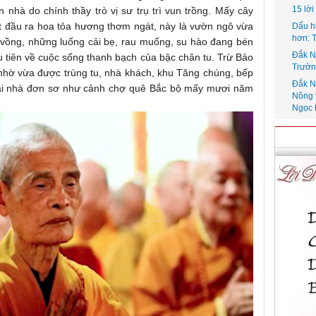
15 lờ
n nhà do chính thầy trò vị sư trụ trì vun trồng. Mấy cây
t đầu ra hoa tỏa hương thơm ngát, này là vườn ngô vừa
Dấu h
hơn: 
 vồng, những luống cải bẹ, rau muống, su hào đang bén
Đắk N
ầu tiên về cuộc sống thanh bạch của bậc chân tu. Trừ Bảo
Trườn
 nhờ vừa được trùng tu, nhà khách, khu Tăng chúng, bếp
Đắk N
g mái nhà đơn sơ như cảnh chợ quê Bắc bộ mấy mươi năm
Nông 
Ngọc 