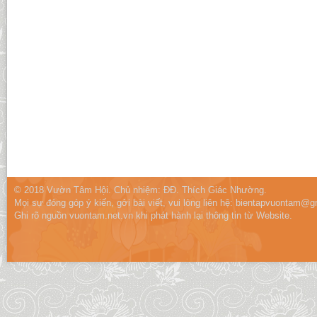
© 2018 Vườn Tâm Hội. Chủ nhiệm: ĐĐ. Thích Giác Nhường.
Mọi sự đóng góp ý kiến, gởi bài viết, vui lòng liên hệ:
bientapvuontam@gm
Ghi rõ nguồn vuontam.net.vn khi phát hành lại thông tin từ Website.