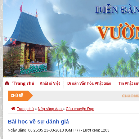
Trang chủ
Khất sĩ Việt
Di sản Văn hóa Phật giáo
Tin Phật sự
CHỦ ĐỀ
CHÀO MỪNG QUÝ V

Trang chủ
»
Nếp sống đạo
»
Câu chuyện Đạo
Bài học về sự đánh giá
Ngày đăng: 06:25:05 23-03-2013 (GMT+7) - Lượt xem: 1203