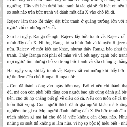
ngưỡng. Hãy viết bên dưới bức tranh là tác giả sẽ rất biết ơn nếu b
sơ suất nào trên bức tranh và đánh một dấu X vào chỗ lỗi đi.
Rajeev làm theo lời thầy: đặt bức tranh ở quảng trường lớn với
người chỉ ra những sơ suất.
Sau hai ngày, Ranga đề nghị Rajeev lấy bức tranh về. Rajeev rất 
mình đầy dấu X. Nhưng Ranga tỏ ra bình tĩnh và khuyên Rajeev đ
nữa. Rajeev vẽ một kiệt tác khác, nhưng thầy Ranga bảo phải th
tranh. Thầy Ranga nói phải để màu vẽ và bút ngay cạnh bức tran
mọi người tìm những chỗ sai trong bức tranh và sửa chúng lại bằn
Hai ngày sau, khi lấy tranh về, Rajeev rất vui mừng khi thấy bức 
tự tin đem đến chỗ Ranga. Ranga nói:
- Con đã thành công vào ngày hôm nay. Bởi vì nếu chỉ thành thạ
đủ, mà con còn phải biết rằng con người bao giờ cũng đánh giá bừ
tiên, cho dù họ chẳng biết gì về điều đó cả. Nếu con luôn để cả th
luôn thất vọng. Con người thích đánh giá người khác mà khôn
nghiêm túc gì cả. Mọi người đánh những dấu X lên bức tranh đầu 
trách nhiệm gì mà lại cho đó là việc không cần động não. Nh
những sơ suất thì không ai làm nữa, vì họ sợ bộc lộ hiểu biết - 