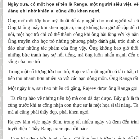
Ngày xưa, có một họa sĩ tên là Ranga, một người siêu việt, vẽ
đáng ghi nhớ khiến ai cũng đều khen ngợi.
Ông mở một lớp học mỹ thuật để dạy nghề cho mọi người và cũn
Ông không mấy khi khen ngợi ai, cũng không bao giờ đề cập đến 
nói, một học trò chỉ có thể thành công khi ông hài lòng với kỹ năn
Ông truyền cho học trò những phương pháp đánh giá, ước định 
đáo như những tác phẩm của ông vậy. Ông không bao giờ thổi
những bức tranh hay sự nổi tiếng, mà ông luôn nhấn mạnh đến cá
sống của học trò.
Trong một số lượng lớn học trò, Rajeev là một người có tài nhất, c
tiếp thu nhanh hơn nhiều so với các bạn đồng môn. Ông Ranga rất 
Một ngày kia, sau bao nhiêu cố gắng, Rajeev được ông Ranga gọi 
- Ta rất tự hào về những tiến bộ mà con đã đạt được. Bây giờ là th
cùng trước khi ta công nhận con thực sự là một họa sĩ tài năng. 
mà ai cũng phải thấy đẹp, phải khen ngợi.
Rajeev làm việc ngày đêm, trong rất nhiều ngày và đem đến trìn
tuyệt diệu. Thầy Ranga xem qua rồi bảo:
- Con hãy đem bức tranh này ra đặt ở quảng trường chính, để tấ