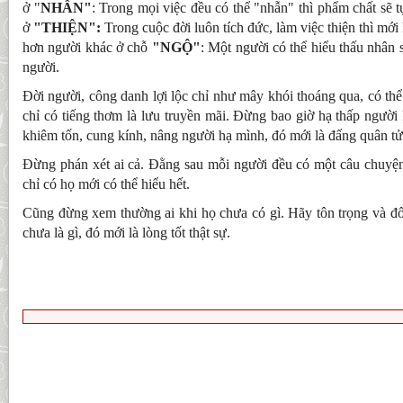
ở "
NHẪN"
: Trong mọi việc đều có thể "nhẫn" thì phẩm chất sẽ 
ở
"THIỆN":
Trong cuộc đời luôn tích đức, làm việc thiện thì mới
hơn người khác ở chỗ
"NGỘ"
: Một người có thể hiểu thấu nhân s
người.
Đời người, công danh lợi lộc chỉ như mây khói thoáng qua, có thể 
chỉ có tiếng thơm là lưu truyền mãi. Đừng bao giờ hạ thấp người
khiêm tốn, cung kính, nâng người hạ mình, đó mới là đấng quân tử
Đừng phán xét ai cả. Đằng sau mỗi người đều có một câu chuyệ
chỉ có họ mới có thể hiểu hết.
Cũng đừng xem thường ai khi họ chưa có gì. Hãy tôn trọng và đối
chưa là gì, đó mới là lòng tốt thật sự.