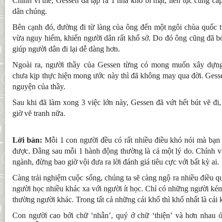
Chính vì thế, Gessen đã lập ra 1 nhà kho bí mật, liên tục cung c
dân chúng.
Bên cạnh đó, đường đi từ làng của ông đến một ngôi chùa quốc t
vừa nguy hiểm, khiến người dân rất khổ sở. Do đó ông cũng đã bỏ 
giúp người dân đi lại dễ dàng hơn.
Ngoài ra, người thầy của Gessen từng có mong muốn xây dựn
chưa kịp thực hiện mong ước này thì đã không may qua đời. Gess
nguyện của thầy.
Sau khi đã làm xong 3 việc lớn này, Gessen đã vứt hết bút vẽ đi,
giờ vẽ tranh nữa.
Lời bàn:
Mỗi 1 con người đều có rất nhiều điều khó nói mà bạn 
được. Đằng sau mỗi 1 hành động thường là cả một lý do. Chính vì 
ngành, đừng bao giờ vội đưa ra lời đánh giá tiêu cực với bất kỳ ai.
Càng trải nghiệm cuộc sống, chúng ta sẽ càng ngộ ra nhiều điều qu
người học nhiều khác xa với người ít học. Chỉ có những người kém
thường người khác. Trong tất cả những cái khổ thì khổ nhất là cái k
Con người cao bởi chữ ‘nhẫn’, quý ở chữ ‘thiện’ và hơn nhau 