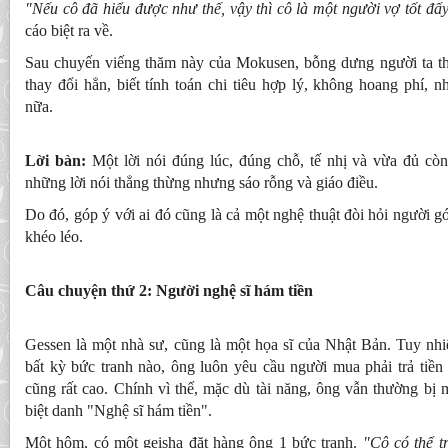
"Nếu cô đã hiểu được như thế, vậy thì cô là một người vợ tốt đấy
cáo biệt ra về.
Sau chuyến viếng thăm này của Mokusen, bỗng dưng người ta th
thay đổi hẳn, biết tính toán chi tiêu hợp lý, không hoang phí, 
nữa.
Lời bàn:
Một lời nói đúng lúc, đúng chỗ, tế nhị và vừa đủ cò
những lời nói thẳng thừng nhưng sáo rỗng và giáo điều.
Do đó, góp ý với ai đó cũng là cả một nghệ thuật đòi hỏi người gó
khéo léo.
Câu chuyện thứ 2: Người nghệ sĩ hám tiền
Gessen là một nhà sư, cũng là một họa sĩ của Nhật Bản. Tuy nhiê
bất kỳ bức tranh nào, ông luôn yêu cầu người mua phải trả tiền 
cũng rất cao. Chính vì thế, mặc dù tài năng, ông vẫn thường bị 
biệt danh "Nghệ sĩ hám tiền".
Một hôm, có một geisha đặt hàng ông 1 bức tranh.
"Cô có thể t