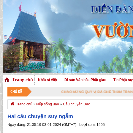
Trang chủ
Khất sĩ Việt
Di sản Văn hóa Phật giáo
Tin Phật sự
CHỦ ĐỀ
CHÀO MỪNG QUÝ VỊ ĐÃ GHÉ THĂM TRANG NHÀ. CHÚ

Trang chủ
»
Nếp sống đạo
»
Câu chuyện Đạo
Hai câu chuyện suy ngẫm
Ngày đăng: 21:35:19 03-01-2024 (GMT+7) - Lượt xem: 1505