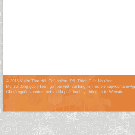
© 2018 Vườn Tâm Hội. Chủ nhiệm: ĐĐ. Thích Giác Nhường.
Mọi sự đóng góp ý kiến, gởi bài viết, vui lòng liên hệ:
bientapvuontam@gm
Ghi rõ nguồn vuontam.net.vn khi phát hành lại thông tin từ Website.