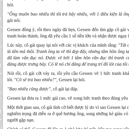
hỏi.
"Ông muốn bao nhiêu thì tôi trả bấy nhiêu, với 1 điều kiện là ôn
gái nói.
Gessen đồng ý, rồi theo ngày đã hẹn, Gessen đến tìm gặp cô gái v
tranh hoàn thành, ông đã yêu cầu 1 số tiền lớn và nhận được ngay 
Lúc này, cô gái quay lại nói với các vị khách của mình rằng:
"Tất 
là tiền mà thôi. Tranh ông ta vẽ thì đẹp đấy, nhưng tâm hồn ông ta
đã làm vẩn đục nó. Được vẽ bởi 1 tâm hồn vẩn đục thì tranh 
đáng được trưng bày. Có lẽ nó chỉ đáng để trang trí đồ lót của tôi
Nói rồi, cô gái cởi váy ra, rồi yêu cầu Gessen vẽ 1 bức tranh kh
lót.
"Cô sẽ trả bao nhiêu?",
Gessen lại hỏi.
"Bao nhiêu cũng được",
cô gái lại đáp.
Gessen lại đưa ra 1 mức giá cao, vẽ xong bức tranh theo đúng yêu c
Một thời gian sau, cô gái tình cờ biết được lý do vì sao Gessen lại 
nghiêm trọng đã diễn ra ở quê hương ông, song những kẻ giàu c
người gặp nạn.