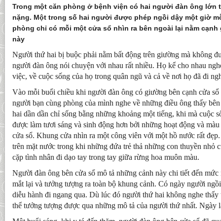
Trong một căn phòng ở bệnh viện có hai người đàn ông lớn t
nặng. Một trong số hai người được phép ngồi dậy một giờ mỗ
phòng chỉ có mỗi một cửa sổ nhìn ra bên ngoài lại nằm cạn
này
Người thứ hai bị buộc phải nằm bất động trên giường mà không đượ
người đàn ông nói chuyện với nhau rất nhiều. Họ kể cho nhau nghe
việc, về cuộc sống của họ trong quân ngũ và cả về nơi họ đã đi ngh
Vào mỗi buổi chiều khi người đàn ông có giường bên cạnh cửa sổ 
người bạn cùng phòng của mình nghe về những điều ông thấy bên
hai dần dần chỉ sống bằng những khoảng một tiếng, khi mà cuộc 
được làm tươi sáng và sinh động hơn bởi những hoạt động và màu s
cửa sổ. Khung cửa nhìn ra một công viên với một hồ nước rất đẹp. V
trên mặt nước trong khi những đứa trẻ thả những con thuyền nhỏ
cặp tình nhân đi dạo tay trong tay giữa rừng hoa muôn màu.
Người đàn ông bên cửa sổ mô tả những cảnh này chi tiết đến mức 
mắt lại và tưởng tượng ra toàn bộ khung cảnh. Có ngày người ngồ
diễu hành đi ngang qua. Dù lúc đó người thứ hai không nghe thấy 
thể tưởng tượng được qua những mô tả của người thứ nhất. Ngày lạ