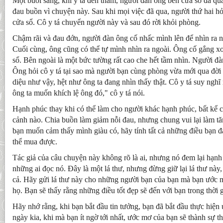
Một buổi sáng, khi y tá đến thăm, người đàn ông bên cửa sổ đã qua
đau buồn vì chuyện này. Sau khi mọi việc đã qua, người thứ hai h
cửa sổ. Cô y tá chuyển người này và sau đó rời khỏi phòng.
Chậm rãi và đau đớn, người đàn ông cố nhấc mình lên để nhìn ra ng
Cuối cùng, ông cũng có thể tự mình nhìn ra ngoài. Ông cố gắng x
sổ. Bên ngoài là một bức tường rất cao che hết tầm nhìn. Người đ
Ông hỏi cô y tá tại sao mà người bạn cùng phòng vừa mới qua đời
diệu như vậy, hệt như ông ta đang nhìn thấy thật. Cô y tá suy nghĩ m
ông ta muốn khích lệ ông đó," cô y tá nói.
Hạnh phúc thay khi có thể làm cho người khác hạnh phúc, bất kể c
cảnh nào. Chia buồn làm giảm nỗi đau, nhưng chung vui lại làm t
bạn muốn cảm thấy mình giàu có, hãy tính tất cả những điều bạn 
thể mua được.
Tác giả của câu chuyện này không rõ là ai, nhưng nó đem lại hạn
những ai đọc nó. Đây là một lá thư, nhưng đừng giữ lại lá thư này,
cả. Hãy gửi lá thư này cho những người bạn của bạn mà bạn ước
họ. Bạn sẽ thấy rằng những điều tốt đẹp sẽ đến với bạn trong thời 
Hãy nhớ rằng, khi bạn bắt đầu tin tưởng, bạn đã bắt đầu thực hiện
ngày kia, khi mà bạn ít ngờ tới nhất, ước mơ của bạn sẽ thành sự 