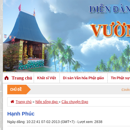
Trang chủ
Khất sĩ Việt
Di sản Văn hóa Phật giáo
Tin Phật sự
CHỦ ĐỀ
CHÀO MỪNG QUÝ V

Trang chủ
»
Nếp sống đạo
»
Câu chuyện Đạo
Hạnh Phúc
Ngày đăng: 10:22:41 07-02-2013 (GMT+7) - Lượt xem: 2838