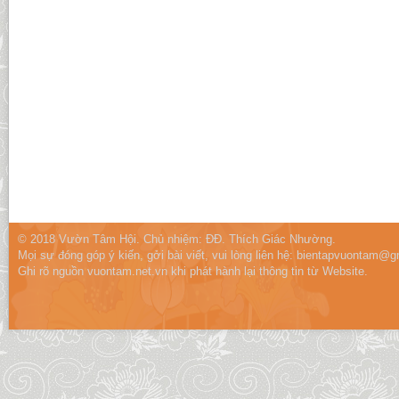
© 2018 Vườn Tâm Hội. Chủ nhiệm: ĐĐ. Thích Giác Nhường.
Mọi sự đóng góp ý kiến, gởi bài viết, vui lòng liên hệ:
bientapvuontam@gm
Ghi rõ nguồn vuontam.net.vn khi phát hành lại thông tin từ Website.