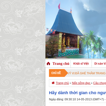
Trang chủ
Khất sĩ Việt
Di sản V
CHỦ ĐỀ
CHÀO MỪNG QUÝ VỊ ĐÃ GHÉ THĂM TRANG NHÀ. CHÚC Q

Trang chủ
»
Nếp sống đạo
»
Câu chuy
Hãy dành thời gian cho ng
Ngày đăng: 09:30:10 14-05-2013 (GMT+7) -