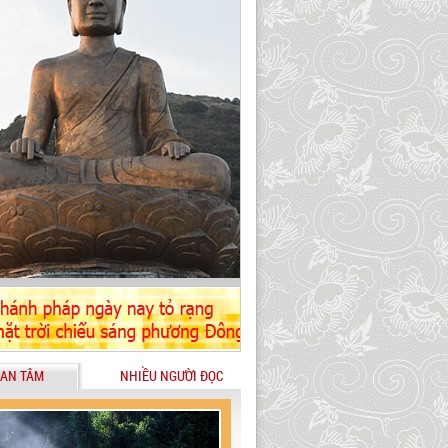
AN TÂM
NHIỀU NGƯỜI ĐỌC