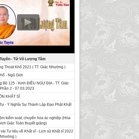
 Tuyên - Tứ Vô Lượng Tâm
g Thoát Khổ 2021 ( TT. Giác Nhường )
Phổ - Ngũ Giới
g Bộ 125 - Kinh ÐIỀU NGỰ ĐỊA - TT. Giác
Phần 2 - 07.03.2023
ỒN KHẤT SĨ
Tự - Ý Nghĩa Sự Thành Lập Đạo Phật Khất
ệm kiểm soát, chuyển hóa ác nghiệp (Hòa
ích Giác Toàn thuyết giảng)
 vài Tư liệu về Khất sĩ - Lịch sử Khất sĩ 2022
c Nhường )