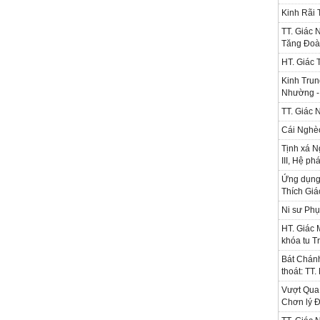
Kinh Rãi
TT. Giác 
Tăng Đoà
HT. Giác 
Kinh Trun
Nhường - 
TT. Giác 
Cái Nghè
Tịnh xá N
III, Hệ ph
Ứng dụng l
Thích Gi
Ni sư Phụ
HT. Giác 
khóa tu T
Bát Chánh
thoát: TT
Vượt Qua 
Chơn lý Đ