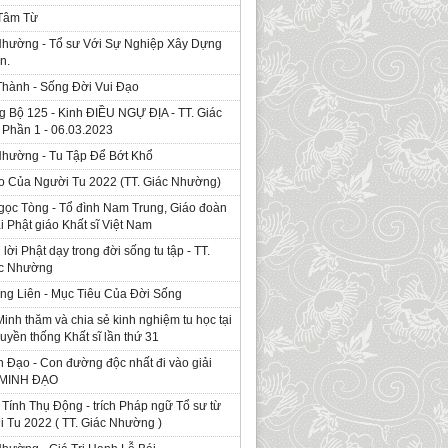
 Tâm Từ
Nhường - Tổ sư Với Sự Nghiệp Xây Dựng
n.
Thành - Sống Đời Vui Đạo
g Bộ 125 - Kinh ÐIỀU NGỰ ĐỊA - TT. Giác
Phần 1 - 06.03.2023
Nhường - Tu Tập Để Bớt Khổ
o Của Người Tu 2022 (TT. Giác Nhường)
gọc Tòng - Tổ đình Nam Trung, Giáo đoàn
ái Phật giáo Khất sĩ Việt Nam
ời Phật dạy trong đời sống tu tập - TT.
ác Nhường
ng Liên - Mục Tiêu Của Đời Sống
Minh thăm và chia sẻ kinh nghiệm tu học tại
ruyền thống Khất sĩ lần thứ 31
 Đạo - Con đường độc nhất đi vào giải
. MINH ĐẠO
Tính Thụ Động - trích Pháp ngữ Tổ sư từ
i Tu 2022 ( TT. Giác Nhường )