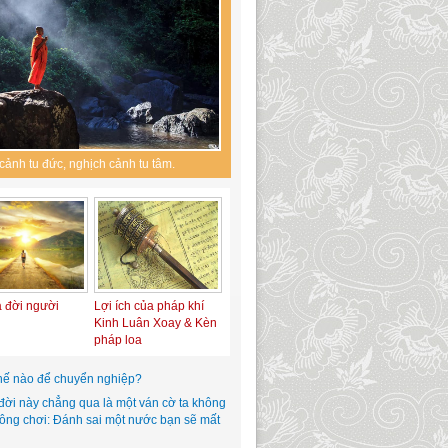
cảnh tu đức, nghịch cảnh tu tâm.
a đời người
Lợi ích của pháp khí
Kinh Luân Xoay & Kèn
pháp loa
hế nào để chuyển nghiệp?
đời này chẳng qua là một ván cờ ta không
hông chơi: Đánh sai một nước bạn sẽ mất