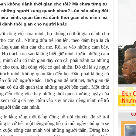
bạn không dành thời gian cho tôi? Mà chưa từng tự
cho những người xung quanh chưa? Lúc nào cũng đòi
iểu mình, quan tâm và dành thời gian cho mình mà
i dành thời gian cho người khác
với công việc của mình, họ không có thời gian dành cho
cho con cái. Những đứa trẻ lớn lên, theo đám bạn la cà
u vắng quan tâm của cha mẹ. Rồi sa vào những cạm bẫy,
. Họ trách con sao không biết giữ mình trước những cạm
 mình đâu có thời gian dạy con cái phải tránh xa những
an cho con, khi công việc có quá nhiều. Đó chỉ là sự ngụy
ó trách mình không quan tâm đến họ. Đâu phải không có
ân đối với người khác. Thời gian để lướt net, thời gian để
oàn có đủ để quan tâm những người bên cạnh. Một chút
ởng đến công việc hay những thói quen thường ngày của
m xem bóng đá hay chìm vào suy tư của riêng mình để trò
người thân của mình.
QU
 lo lắng rằng một tiếng đồng hồ nói chuyện đó sẽ trôi
úng ta cứ tiếc một tiếng đồng hồ đó mỗi ngày chúng ta sẽ
h cuộc sống của mình với những người thân. Đừng bao