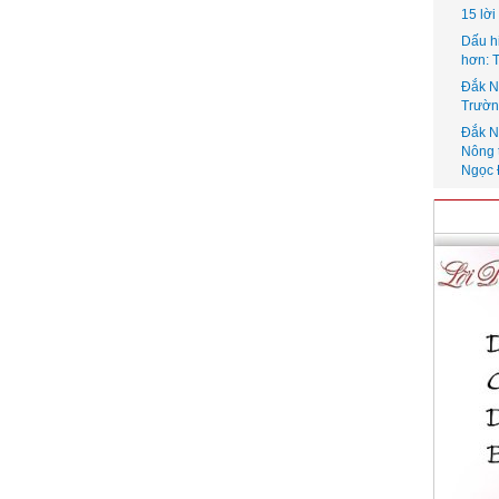
15 lờ
Dấu h
hơn: 
Đắk N
Trườn
Đắk N
Nông 
Ngọc 