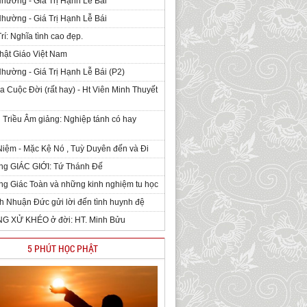
Nhường - Giá Trị Hạnh Lễ Bái
Nhường - Giá Trị Hạnh Lễ Bái
rí: Nghĩa tình cao đẹp.
hật Giáo Việt Nam
Nhường - Giá Trị Hạnh Lễ Bái (P2)
 Cuộc Đời (rất hay) - Ht Viên Minh Thuyết
 Triều Âm giảng: Nghiệp tánh có hay
iệm - Mặc Kệ Nó , Tuỳ Duyên đến và Đi
ng GIÁC GIỚI: Tứ Thánh Đế
g Giác Toàn và những kinh nghiệm tu học
h Nhuận Đức gửi lời đến tình huynh đệ
NG XỬ KHÉO ở đời: HT. Minh Bửu
5 PHÚT HỌC PHẬT