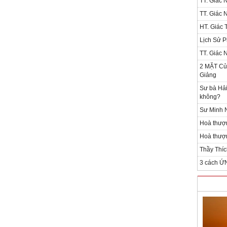
TT. Giác 
TT. Giác 
HT. Giác T
Lịch Sử P
TT. Giác 
2 MẶT Của
Giảng
Sư bà Hải
không?
Sư Minh N
Hoà thượ
Hoà thượn
Thầy Thíc
3 cách Ứ