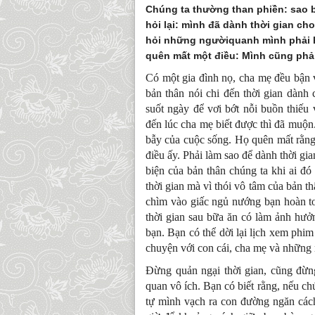
Chúng ta thường than phiền: sao 
hỏi lại: mình đã dành thời gian 
hỏi những ngườiquanh mình phải h
quên mất một điều: Mình cũng phả
Có một gia đình nọ, cha mẹ đều bận 
bản thân nói chi đến thời gian dành 
suốt ngày để vơi bớt nỗi buồn thiế
đến lúc cha mẹ biết được thì đã muộn
bẫy của cuộc sống. Họ quên mất rằng,
điều ấy. Phải làm sao để dành thời gi
biện của bản thân chúng ta khi ai đ
thời gian mà vì thói vô tâm của bản th
chìm vào giấc ngủ nướng bạn hoàn t
thời gian sau bữa ăn có làm ảnh hư
bạn. Bạn có thể dời lại lịch xem phi
chuyện với con cái, cha mẹ và những 
Đừng quản ngại thời gian, cũng đừng
quan vô ích. Bạn có biết rằng, nếu ch
tự mình vạch ra con đường ngăn các