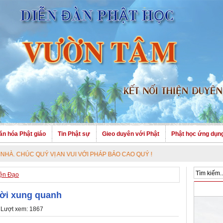
ăn hóa Phật giáo
Tin Phật sự
Gieo duyên với Phật
Phật học ứng dụn
UÝ VỊ AN VUI VỚI PHÁP BẢO CAO QUÝ !
ện Đạo
ười xung quanh
 Lượt xem: 1867