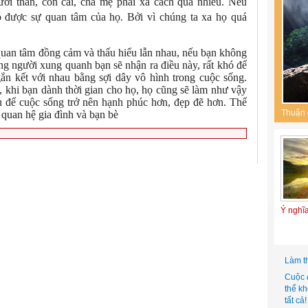
ười thân, con cái, cha mẹ phải xa cách quá nhiều. Nếu
ó được sự quan tâm của họ. Bởi vì chúng ta xa họ quá
quan tâm đồng cảm và thấu hiểu lẫn nhau, nếu bạn không
ng người xung quanh bạn sẽ nhận ra điều này, rất khó để
ắn kết với nhau bằng sợi dây vô hình trong cuộc sống.
 khi bạn dành thời gian cho họ, họ cũng sẽ làm như vậy
u để cuộc sống trở nên hạnh phúc hơn, đẹp đẽ hơn. Thế
Thuận 
 quan hệ gia đình và bạn bè
Ý nghĩ
Làm t
Cuộc 
thể k
tất cả!