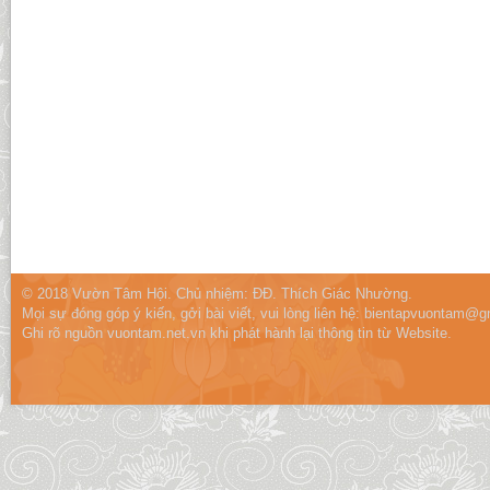
© 2018 Vườn Tâm Hội. Chủ nhiệm: ĐĐ. Thích Giác Nhường.
Mọi sự đóng góp ý kiến, gởi bài viết, vui lòng liên hệ:
bientapvuontam@gm
Ghi rõ nguồn vuontam.net.vn khi phát hành lại thông tin từ Website.