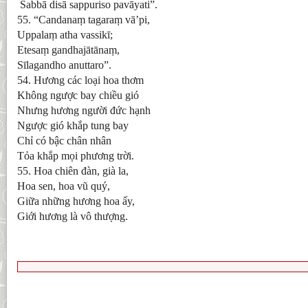
Sabbā disā sappuriso pavāyati”.
55. “Candanaṃ tagaraṃ vā’pi,
Uppalaṃ atha vassikī;
Etesaṃ gandhajātānaṃ,
Sīlagandho anuttaro”.
54. Hương các loại hoa thơm
Không ngược bay chiều gió
Nhưng hương người đức hạnh
Ngược gió khắp tung bay
Chỉ có bậc chân nhân
Tỏa khắp mọi phương trời.
​55. Hoa chiên đàn, già la,
Hoa sen, hoa vũ quý,
Giữa những hương hoa ấy,
Giới hương là vô thượng.