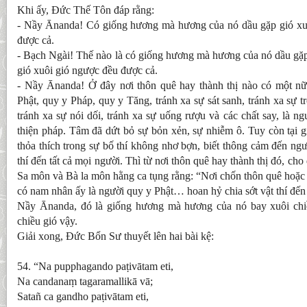
Khi ấy, Đức Thế Tôn đáp rằng:
- Nầy Ānanda! Có giống hương mà hương của nó dầu gặp gió xu
được cả.
- Bạch Ngài! Thế nào là có giống hương mà hương của nó dầu gặp
gió xuôi gió ngược đều được cả.
- Nầy Ānanda! Ở đây nơi thôn quê hay thành thị nào có một n
Phật, quy y Pháp, quy y Tăng, tránh xa sự sát sanh, tránh xa sự t
tránh xa sự nói dối, tránh xa sự uống rượu và các chất say, là n
thiện pháp. Tâm đã dứt bỏ sự bỏn xẻn, sự nhiễm ô. Tuy còn tại gi
thỏa thích trong sự bố thí không nhơ bợn, biết thông cảm đến ngư
thí đến tất cả mọi người. Thì từ nơi thôn quê hay thành thị đó, c
Sa môn và Bà la môn hằng ca tụng rằng: “Nơi chốn thôn quê hoặc t
có nam nhân ấy là người quy y Phật… hoan hỷ chia sớt vật thí đến 
Nầy Ānanda, đó là giống hương mà hương của nó bay xuôi chiề
chiều gió vậy.
Giải xong, Đức Bổn Sư thuyết lên hai bài kệ:
54. “Na pupphagando paṭivātam eti,
Na candanaṃ tagaramallikā vā;
Satañ ca gandho paṭivātam eti,