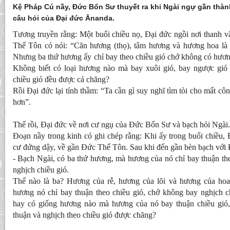
Kệ Pháp Cú nầy, Đức Bổn Sư thuyết ra khi Ngài ngự gần thành
câu hỏi của Đại đức Ānanda.
Tương truyền rằng: Một buổi chiều nọ, Đại đức ngồi nơi thanh v
Thế Tôn có nói: “Căn hương (thọ), tâm hương và hương hoa là
Nhưng ba thứ hương ấy chỉ bay theo chiều gió chớ không có hươn
Không biết có loại hương nào mà bay xuôi gió, bay ngược gió
chiều gió đều được cả chăng?
Rồi Đại đức lại tính thầm: “Ta cần gì suy nghĩ tìm tòi cho mất c
hơn”.
Thế rồi, Đại đức về nơi cư ngụ của Đức Bổn Sư và bạch hỏi Ngài.
Đoạn nầy trong kinh có ghi chép rằng: Khi ấy trong buổi chiều,
cư đứng dậy, về gần Đức Thế Tôn. Sau khi đến gần bèn bạch với
- Bạch Ngài, có ba thứ hương, mà hương của nó chỉ bay thuận th
nghịch chiều gió.
Thế nào là ba? Hương của rễ, hương của lõi và hương của hoa
hương nó chỉ bay thuận theo chiều gió, chớ không bay nghịch c
hay có giống hương nào mà hương của nó bay thuận chiều gió,
thuận và nghịch theo chiều gió được chăng?