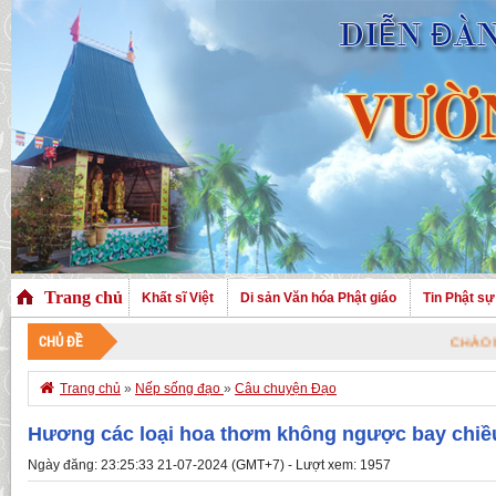
Trang chủ
Khất sĩ Việt
Di sản Văn hóa Phật giáo
Tin Phật sự
CHỦ ĐỀ
CHÀO MỪNG QUÝ 

Trang chủ
»
Nếp sống đạo
»
Câu chuyện Đạo
Hương các loại hoa thơm không ngược bay chiề
Ngày đăng: 23:25:33 21-07-2024 (GMT+7) - Lượt xem: 1957