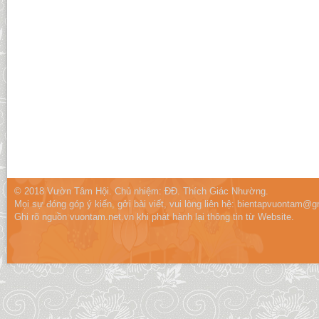
© 2018 Vườn Tâm Hội. Chủ nhiệm: ĐĐ. Thích Giác Nhường.
Mọi sự đóng góp ý kiến, gởi bài viết, vui lòng liên hệ:
bientapvuontam@gm
Ghi rõ nguồn vuontam.net.vn khi phát hành lại thông tin từ Website.