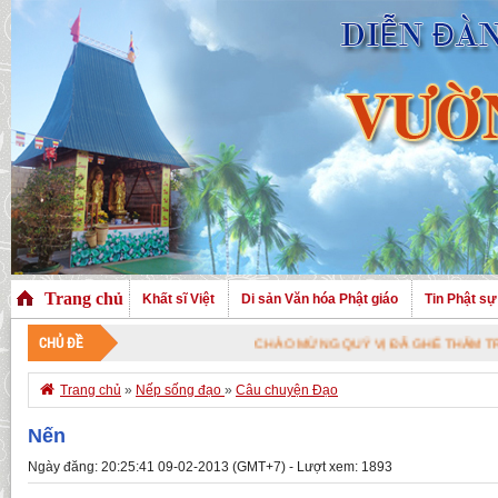
Trang chủ
Khất sĩ Việt
Di sản Văn hóa Phật giáo
Tin Phật sự
CHỦ ĐỀ
CHÀO MỪNG QUÝ VỊ ĐÃ GHÉ THĂM TRANG NHÀ.

Trang chủ
»
Nếp sống đạo
»
Câu chuyện Đạo
Nến
Ngày đăng: 20:25:41 09-02-2013 (GMT+7) - Lượt xem: 1893