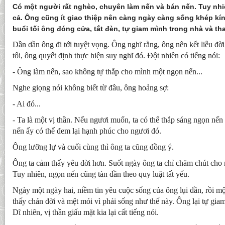
Có một người rất nghèo, chuyên làm nến và bán nến. Tuy nh
cả. Ông cũng ít giao thiệp nên càng ngày càng sống khép kí
buổi tối ông đóng cửa, tắt đèn, tự giam mình trong nhà và th
Dần dần ông đi tới tuyệt vọng. Ông nghĩ rằng, ông nên kết liễu đờ
tối, ông quyết định thực hiện suy nghĩ đó. Đột nhiên có tiếng nói:
- Ông làm nến, sao không tự thắp cho mình một ngọn nến...
Nghe giọng nói không biết từ đâu, ông hoảng sợ:
- Ai đó...
- Ta là một vị thần. Nếu ngươi muốn, ta có thể thắp sáng ngọn nế
nến ấy có thể đem lại hạnh phúc cho ngươi đó.
Ông lưỡng lự và cuối cùng thì ông ta cũng đồng ý.
Ông ta cảm thấy yêu đời hơn. Suốt ngày ông ta chỉ chăm chút cho
Tuy nhiên, ngọn nến cũng tàn dần theo quy luật tất yếu.
Ngày một ngày hai, niềm tin yêu cuộc sống của ông lụi dần, rồi m
thấy chán đời và mệt mỏi vì phải sống như thế này. Ông lại tự gia
Dĩ nhiên, vị thần giấu mặt kia lại cất tiếng nói.