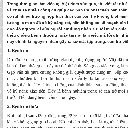
Trong thời gian làm việc tại Việt Nam vừa qua, tôi viết rất nh
và chia sẻ nhiều công cụ giúp các bạn trẻ phát triển bản thân
có rất nhiều trường hợp bản thân các bạn trẻ không biết mình
tưởng là mình đã có kỹ năng rồi, nên không có kế hoạch rèn
góc độ ngược lại của người sử dụng nhân sự, tôi muốn chia
triệu chứng bệnh thường ngày tại nơi làm việc mà tôi ghi n
này chính là nguyên nhân gây ra sự mất tập trung, cản trở việ
1. Bệnh im
Do lớn lên trong môi trường giáo dục thụ động, người Việt đã q
làm đi làm, thói quen này trở thành bệnh. Sếp giao việc xong, l
Gặp vấn đề giữa chừng không giải quyết được cũng im. Sếp khôn
qua. Chờ đến khi hỏi thì đưa ra đủ kiểu lý do tại sao công việ
không thành. Đây là triệu chứng của bệnh thiếu sự chủ động, thiế
và kỹ năng giao tiếp. Đây là bệnh nghiêm trọng sẽ cản trở mọi 
trước. Nếu đang bệnh, cần chữa ngay.
2. Bệnh đổ thừa
Khi hỏi tại sao việc không xong, 99% câu trả lời là tại vì đứa k
khác không giúp gì cho ai. Nó chỉ cho thấy bạn là người thiếu