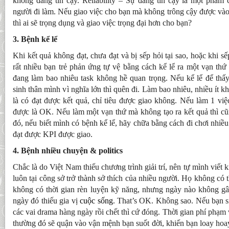
không đáng tin cậy. Reliability – Sự đáng tin cậy là một phẩm 
người đi làm. Nếu giao việc cho bạn mà không trông cậy được vào 
thì ai sẽ trọng dụng và giao việc trọng đại hơn cho bạn?
3. Bệnh kể lể
Khi kết quả không đạt, chưa đạt và bị sếp hỏi tại sao, hoặc khi s
rất nhiều bạn trẻ phản ứng tự vệ bằng cách kể lể ra một vạn th
đang làm bao nhiêu task không hề quan trọng. Nếu kể lể để thấ
sinh thân mình vì nghĩa lớn thì quên đi. Làm bao nhiêu, nhiều ít 
là có đạt được kết quả, chỉ tiêu được giao không. Nếu làm 1 việc
được là OK. Nếu làm một vạn thứ mà không tạo ra kết quả thì cũ
đó, nếu biết mình có bệnh kể lể, hãy chữa bằng cách đi chơi nhiề
đạt được KPI được giao.
4. Bệnh nhiều chuyện & politics
Chắc là do Việt Nam thiếu chương trình giải trí, nên tự mình viết k
luôn tại công sở trở thành sở thích của nhiều người. Họ không có t
không có thời gian rèn luyện kỹ năng, nhưng ngày nào không gây
ngày đó thiếu gia vị
cuộc sống
. That’s OK. Không sao. Nếu bạn si
các vai drama hàng ngày rồi chết thì cứ đóng. Thời gian phí phạm 
thường đó sẽ quận vào vận mệnh bạn suốt đời, khiến bạn loay hoa