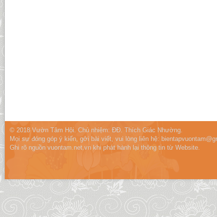
© 2018 Vườn Tâm Hội. Chủ nhiệm: ĐĐ. Thích Giác Nhường.
Mọi sự đóng góp ý kiến, gởi bài viết, vui lòng liên hệ:
bientapvuontam@gm
Ghi rõ nguồn vuontam.net.vn khi phát hành lại thông tin từ Website.