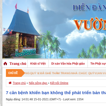
Trang chủ
Khất sĩ Việt
Di sản Văn hóa Phật giáo
Tin Phật sự
CHỦ ĐỀ
 MỪNG QUÝ VỊ ĐÃ GHÉ THĂM TRANG NHÀ. CHÚC QUÝ VỊ AN VUI VỚI PHÁP B

Trang chủ
»
Nếp sống đạo
»
Kết nối Online
7 căn bệnh khiến bạn không thể phát triển bản t
Ngày đăng: 14:01:48 15-01-2021 (GMT+7) - Lượt xem: 1554