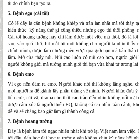
tù do chính bạn tạo ra.
5. Bệnh ego (cái tôi)
Có lẽ đây là căn bệnh khủng khiếp và tràn lan nhất mà tôi thấy tại
kiến thức, kỹ năng thứ gì cũng thiếu nhưng ego thì thổi phồng, 
Cái tôi
hoang tưởng
này chỉ làm được một việc mà thôi, đó là lôi
sau, vào quá khứ, bịt mắt bịt mũi không cho người ta nhìn thấy c
chính mình, được làm những điều vượt qua giới hạn mà bản thân t
lắm. Mở cửa thấy núi. Núi cao luôn có núi cao hơn, người giỏi 
người không giỏi mà tưởng mình giỏi thì bạn vừa khai tử tương lai
6. Bệnh emo
Vì ego nên đâm ra emo. Người khác nói thì không lắng nghe, c
mọi người ra để giành lấy phần thắng về mình. Người khác đưa ý t
tiêu cực, cãi vã, drama cho thật cao trào đến nhìn không nổi mặt
được cảm xúc là người thiếu EQ, không có cái nhìn toàn cảnh, k
đề và sẽ chẳng bao giờ làm gì thành công cả.
7. Bệnh hoang tưởng
Đây là bệnh làm tôi ngạc nhiên nhất khi trở lại Việt nam làm việc
tới đâu, đến học đại học ra trường vẫn không chút kỹ năng hội n