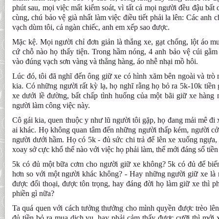
phút sau, mọi việc mất kiểm soát, vì tất cả mọi người đều đậu bất
cùng, chú bảo vệ già nhất làm việc điều tiết phải la lên: Các anh chị
vạch dùm tôi, cả ngàn chiếc, anh em xếp sao được.
Mặc kệ. Mọi người chỉ đơn giản là thắng xe, gạt chống, lột áo m
cứ chỗ nào họ thấy tiện. Trong hầm nóng, 4 anh bảo vệ cúi gằm 
vào đúng vạch sơn vàng và thẳng hàng, áo nhễ nhại mồ hôi.
Lúc đó, tôi đã nghĩ đến ông giữ xe có hình xăm bên ngoài và trò
kia. Có những người rất kỳ lạ, họ nghĩ rằng họ bỏ ra 5k-10k tiền
xe dưới lề đường, bất chấp tình huống của một bãi giữ xe hàng 
người làm công việc này.
Cô gái kia, quen thuộc y như lũ người tôi gặp, họ đang mải mê đi 
ai khác. Họ không quan tâm đến những người thấp kém, người cởi
người dưới hầm. Họ có 5k - đủ sức chi trả để lên xe xuống ngựa, 
xoay sở cực khổ thế nào với việc họ phải làm, thế mới đáng số tiền
5k có đủ một bữa cơm cho người giữ xe không? 5k có đủ để biế
hơn so với một người khác không? - Hay những người giữ xe l
được đối thoại, được tôn trọng, hay đáng đời họ làm giữ xe thì p
phiền gì nữa?
Ta quá quen với cách tưởng thưởng cho mình quyền được trèo lên
đủ tiền bỏ ra mua dịch vụ, hay phải cảm thấy được cưỡi thì mới x