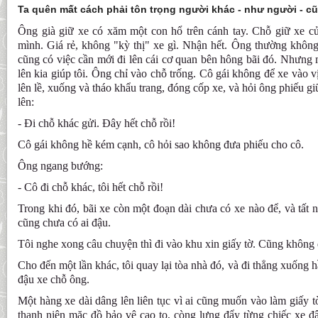
Ta quên mất cách phải tôn trọng người khác - như người - c
Ông già giữ xe có xăm một con hổ trên cánh tay. Chỗ giữ xe 
mình. Giá rẻ, không "kỳ thị" xe gì. Nhận hết. Ông thường không 
cũng có việc cần mới đi lên cái cơ quan bên hông bãi đó. Nhưng 
lên kia giúp tôi. Ông chỉ vào chỗ trống. Cô gái không để xe vào vị
lên lề, xuống và tháo khẩu trang, đóng cốp xe, và hỏi ông phiếu g
lên:
- Đi chỗ khác gửi. Đây hết chỗ rồi!
Cô gái không hề kém cạnh, cô hỏi sao không đưa phiếu cho cô.
Ông ngang bướng:
- Cô đi chỗ khác, tôi hết chỗ rồi!
Trong khi đó, bãi xe còn một đoạn dài chưa có xe nào để, và tất 
cũng chưa có ai đậu.
Tôi nghe xong câu chuyện thì đi vào khu xin giấy tờ. Cũng không 
Cho đến một lần khác, tôi quay lại tòa nhà đó, và đi thẳng xuống 
đậu xe chỗ ông.
Một hàng xe dài dâng lên liên tục vì ai cũng muốn vào làm giấy t
thanh niên mặc đồ bảo vệ cao to, còng lưng đẩy từng chiếc xe đ