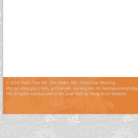
© 2018 Vườn Tâm Hội. Chủ nhiệm: ĐĐ. Thích Giác Nhường.
Mọi sự đóng góp ý kiến, gởi bài viết, vui lòng liên hệ:
bientapvuontam@gm
Ghi rõ nguồn vuontam.net.vn khi phát hành lại thông tin từ Website.