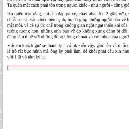
Ta quên mất cách phải tôn trọng người khác - như người - cũng gi
Họ quên mất rằng, chỉ cần đạp ga xe, chạy nhấn lên 2 giây nữa,
chiếc xe sát vào chiếc bên cạnh, họ đã giúp những người bảo vệ b
mệt mỏi, và cả sự ức chế trong không gian ngột ngạt thiếu khí của
tưởng tượng hơn, những anh bảo vệ đó không xứng đáng bị đối x
đang làm thuê với những đồng lương rẻ mạt và cực nhọc của người
Với em khách giữ xe thanh lịch có 5k kiểu vậy, gầm lên và đuổi đ
là trò rất bực mình mà ông ấy phải làm, để khỏi phải cầu xin n
với 1 lũ vô tâm kỳ lạ.