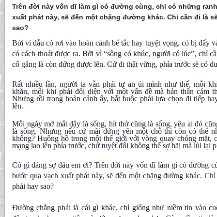
Trên đời này vốn dĩ làm gì có đường cùng, chỉ có những ran
xuất phát này, sẽ đến một chặng đường khác. Chỉ cần đi là sẽ
sao?
Bởi vì dẫu có rơi vào hoàn cảnh bế tắc hay tuyệt vọng, có bị đẩy v
có cách thoát được ra. Bởi vì “sông có khúc, người có lúc”, chỉ c
cố gắng l
à còn đứng được lên. Cứ đi thật vững, phía trước sẽ có đ
Rất nhiều lần, người ta vẫn phải tự an ủi mình như thế, mỗi k
khăn, mỗi khi phải đối diện với một vấn đề mà bản thân cảm 
Nhưng rồi trong hoàn cảnh ấy, bắt buộc phải lựa chọn đi tiếp hay
lên.
Mỗi ngày mở mắt dậy là sống, hít thở cũng là sống, yêu ai đó cũn
là sống. Nhưng nếu cứ mãi đứng yên một chỗ thì còn có thể n
không? Huống hồ trong một thế giới với vòng quay chóng mặt, c
mạng lao lên phía trước, chứ tuyệt đối không thể sợ hãi mà lùi lại p
Có gì đáng sợ đâu em ơi? Trên đời này vốn dĩ làm gì có đường cù
bước qua vạch xuất phát này, sẽ đến một chặng đường khác. Chỉ c
phải hay sao?
Đường chẳng phải là cái gì khác, chỉ giống như niềm tin vào c