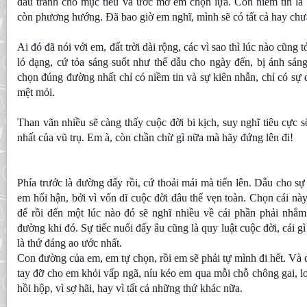
đấu tranh cho mục tiêu và ước mơ em chọn lựa. Còn niềm tin là 
còn phương hướng. Đã bao giờ em nghĩ, mình sẽ có tất cả hay chư
Ai đó đã nói với em, đất trời dài rộng, các vì sao thì lúc nào cũng t
ló dạng, cứ tỏa sáng suốt như thế dẫu cho ngày đến, bị ánh sáng 
chọn đúng đường nhất chỉ có niềm tin và sự kiên nhẫn, chỉ có s
mệt mỏi.
Than vãn nhiều sẽ càng thấy cuộc đời bi kịch, suy nghĩ tiêu cực 
nhất của vũ trụ. Em à, còn chần chừ gì nữa mà hãy đứng lên đi!
Phía trước là đường đấy rồi, cứ thoải mái mà tiến lên. Dẫu cho s
em hối hận, bởi vì vốn dĩ cuộc đời đâu thể vẹn toàn. Chọn cái nà
để rồi đến một lúc nào đó sẽ nghĩ nhiều về cái phần phải nhắ
đường khi đó. Sự tiếc nuối đấy âu cũng là quy luật cuộc đời, cái g
là thứ đáng ao ước nhất.
Con đường của em, em tự chọn, rồi em sẽ phải tự mình đi hết. Và 
tay đỡ cho em khỏi vấp ngã, níu kéo em qua mỗi chỗ chông gai, lo
hồi hộp, vì sợ hãi, hay vì tất cả những thứ khác nữa.