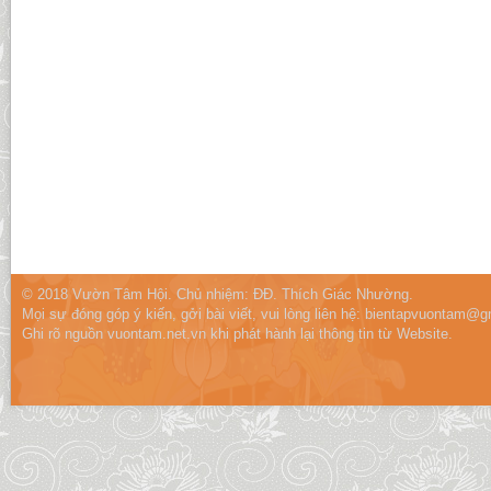
© 2018 Vườn Tâm Hội. Chủ nhiệm: ĐĐ. Thích Giác Nhường.
Mọi sự đóng góp ý kiến, gởi bài viết, vui lòng liên hệ:
bientapvuontam@gm
Ghi rõ nguồn vuontam.net.vn khi phát hành lại thông tin từ Website.