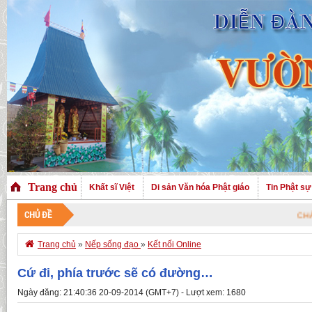
Trang chủ
Khất sĩ Việt
Di sản Văn hóa Phật giáo
Tin Phật sự
CHỦ ĐỀ
CHÀO MỪNG QUÝ 

Trang chủ
»
Nếp sống đạo
»
Kết nối Online
Cứ đi, phía trước sẽ có đường…
Ngày đăng: 21:40:36 20-09-2014 (GMT+7) - Lượt xem: 1680