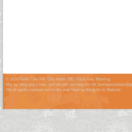
© 2018 Vườn Tâm Hội. Chủ nhiệm: ĐĐ. Thích Giác Nhường.
Mọi sự đóng góp ý kiến, gởi bài viết, vui lòng liên hệ:
bientapvuontam@gm
Ghi rõ nguồn vuontam.net.vn khi phát hành lại thông tin từ Website.