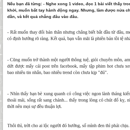
Nếu bạn đã từng: - Nghe xong 1 video, đọc 1 bài viết thấy tr
khởi, muốn bắt tay hành động ngay. Nhưng, làm được nửa ch
dần, và kết quả chẳng đâu vào đâu.
- Rất muốn thay đổi bản thân nhưng chẳng biết bắt đầu từ đâu, mọ
có định hướng rõ ràng. Kết quả, bạn vẫn mãi là phiên bản tồi tệ nhấ
- Cũng muốn trở thành một người thông tuệ, giỏi chuyên môn, am 
dứt được mấy cái post trên facebook, mấy tập phim hot chưa xem 
bao nhiêu tin nhắn, bao nhiêu trend còn chưa kịp "đú".
- Nhìn thấy bạn bè xung quanh có công việc ngon lành tháng kiếm
thoải mái, sống rất sang chảnh... thấy trong lòng có chút đố kỵ,
thời nên mọi sự đều thuận lợi.
Thôi thì, trời cho ai lộc người đó hưởng, số mình đen thì phải chịu.