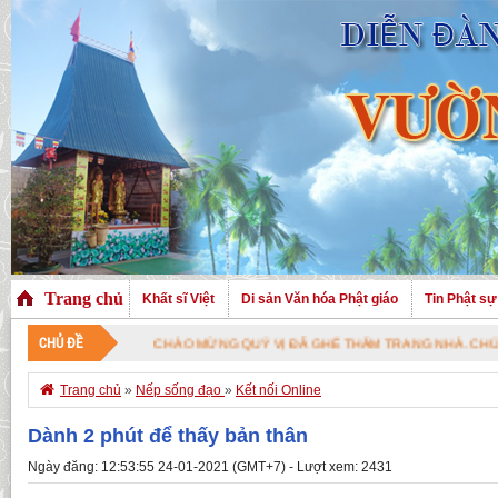
Trang chủ
Khất sĩ Việt
Di sản Văn hóa Phật giáo
Tin Phật sự
CHỦ ĐỀ
CHÀO MỪNG QUÝ VỊ ĐÃ GHÉ THĂM TRANG NHÀ. CHÚC QUÝ VỊ A

Trang chủ
»
Nếp sống đạo
»
Kết nối Online
Dành 2 phút để thấy bản thân
Ngày đăng: 12:53:55 24-01-2021 (GMT+7) - Lượt xem: 2431