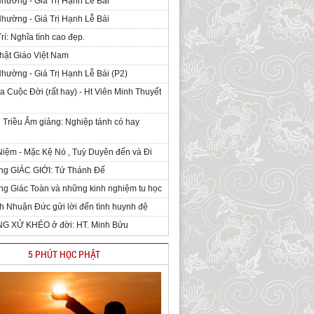
Nhường - Giá Trị Hạnh Lễ Bái
Nhường - Giá Trị Hạnh Lễ Bái
rí: Nghĩa tình cao đẹp.
hật Giáo Việt Nam
Nhường - Giá Trị Hạnh Lễ Bái (P2)
 Cuộc Đời (rất hay) - Ht Viên Minh Thuyết
 Triều Âm giảng: Nghiệp tánh có hay
iệm - Mặc Kệ Nó , Tuỳ Duyên đến và Đi
ng GIÁC GIỚI: Tứ Thánh Đế
g Giác Toàn và những kinh nghiệm tu học
h Nhuận Đức gửi lời đến tình huynh đệ
NG XỬ KHÉO ở đời: HT. Minh Bửu
5 PHÚT HỌC PHẬT