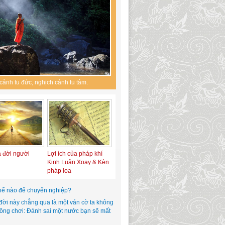
cảnh tu đức, nghịch cảnh tu tâm.
a đời người
Lợi ích của pháp khí
Kinh Luân Xoay & Kèn
pháp loa
hế nào để chuyển nghiệp?
đời này chẳng qua là một ván cờ ta không
hông chơi: Đánh sai một nước bạn sẽ mất