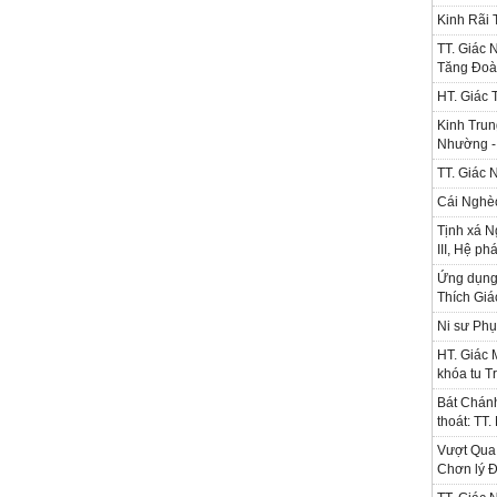
Kinh Rãi
TT. Giác 
Tăng Đoà
HT. Giác 
Kinh Trun
Nhường - 
TT. Giác 
Cái Nghè
Tịnh xá N
III, Hệ ph
Ứng dụng l
Thích Gi
Ni sư Phụ
HT. Giác 
khóa tu T
Bát Chánh
thoát: TT
Vượt Qua 
Chơn lý Đ