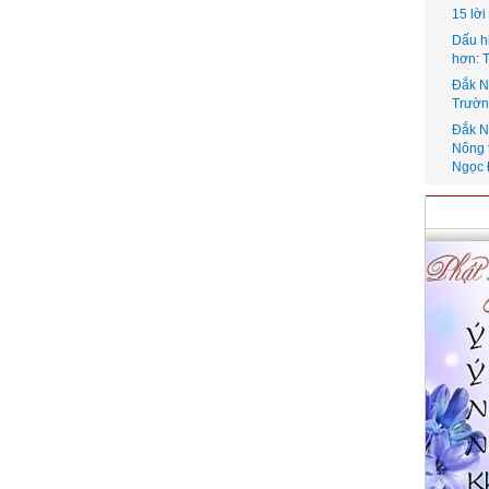
15 lờ
Dấu h
hơn: 
Đắk N
Trườn
Đắk N
Nông 
Ngọc 