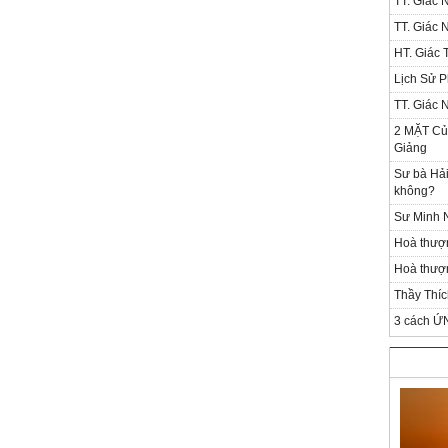
TT. Giác 
TT. Giác 
HT. Giác T
Lịch Sử P
TT. Giác 
2 MẶT Của
Giảng
Sư bà Hải
không?
Sư Minh N
Hoà thượ
Hoà thượn
Thầy Thíc
3 cách Ứ