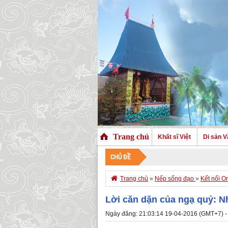
Trang chủ
Khất sĩ Việt
Di sản V
CHỦ ĐỀ
CHÀO MỪ

Trang chủ
»
Nếp sống đạo
»
Kết nối O
Lời căn dặn của ngạ quỷ: Nh
Ngày đăng: 21:03:14 19-04-2016 (GMT+7) -