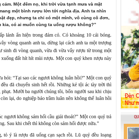
g cảm. Một đêm nọ, khi trời vừa tạnh mưa và mặt
mang một bình rượu lớn tới nghĩa địa. Anh ta nhìn
ật đẹp, nhưng ta chỉ có một mình, vô cùng cô đơn,
n kia, có ai muốn cùng ta uống rượu không?”
 lấp lánh ẩn hiện trong đám cỏ. Có khoảng 10 cái bóng.
ây vòng quanh anh ta, dừng lại cách anh ta một trượng
ư sinh đi vòng quanh, vừa đi vừa vẩy rượu từ trong một
u xuống đất hít hít mùi rượu. Một con quỷ khen rượu này
a hỏi: “Tại sao các ngươi không luân hồi?” Một con quỷ
đều đã chuyển sinh hết rồi. Những kẻ tội ác tày trời thì
 phạt. Mười ba người chúng tôi, bốn người sau khi chịu
 còn lại, do nghiệp báo trầm luân nên không thể luân hồi
QU
ác ngươi không sám hối cầu giải thoát?” Một con quỷ trả
ống. Sau khi chết thì không còn sám hối được nữa.”
, tỏ ý là rượu đã uống cạn sạch rồi. Lũ quỷ đều loạng