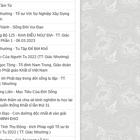
 Tâm Từ
Nhường - Tổ sư Với Sự Nghiệp Xây Dựng
n.
Thành - Sống Đời Vui Đạo
g Bộ 125 - Kinh ÐIỀU NGỰ ĐỊA - TT. Giác
Phần 1 - 06.03.2023
Nhường - Tu Tập Để Bớt Khổ
o Của Người Tu 2022 (TT. Giác Nhường)
gọc Tòng - Tổ đình Nam Trung, Giáo đoàn
ái Phật giáo Khất sĩ Việt Nam
ời Phật dạy trong đời sống tu tập - TT.
ác Nhường
ng Liên - Mục Tiêu Của Đời Sống
Minh thăm và chia sẻ kinh nghiệm tu học tại
ruyền thống Khất sĩ lần thứ 31
 Đạo - Con đường độc nhất đi vào giải
. MINH ĐẠO
Tính Thụ Động - trích Pháp ngữ Tổ sư từ
i Tu 2022 ( TT. Giác Nhường )