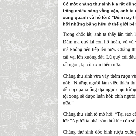
Có một chàng thư sinh kia rất dũn
trăng chiếu sáng vằng vặc, anh ta 
xung quanh và hô lớn: “Đêm nay th
hỡi những bằng hữu ở thế giới bê
Trong chốc lát, anh ta thấy lân tinh
Đám ma quỷ lại còn hô hoán, vù vù v
mà không tiến tiếp lên nữa. Chàng th
cái vại lớn xuống đất. Lũ quỷ cúi đầ
rất ngon, lại còn xin thêm nữa.
Chàng thư sinh vừa vẩy thêm rượu vừ
nói: “Những người làm việc thiện thì 
đều bị đọa xuống địa ngục chịu trừng
tội xong sẽ được luân hồi; chín người
nữa.”
Chàng thư sinh tò mò hỏi: “Tại sao c
lời: “Người ta phải sám hối lúc còn s
Chàng thư sinh dốc bình rượu xuống