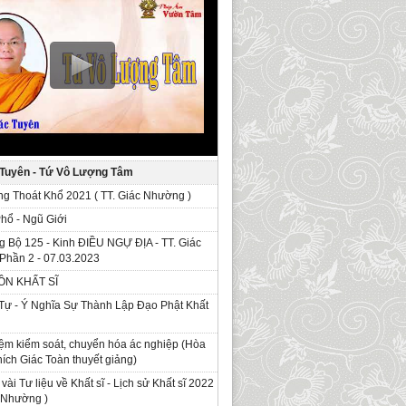
 Tuyên - Tứ Vô Lượng Tâm
g Thoát Khổ 2021 ( TT. Giác Nhường )
Phổ - Ngũ Giới
g Bộ 125 - Kinh ÐIỀU NGỰ ĐỊA - TT. Giác
Phần 2 - 07.03.2023
ỒN KHẤT SĨ
Tự - Ý Nghĩa Sự Thành Lập Đạo Phật Khất
ệm kiểm soát, chuyển hóa ác nghiệp (Hòa
ích Giác Toàn thuyết giảng)
 vài Tư liệu về Khất sĩ - Lịch sử Khất sĩ 2022
c Nhường )