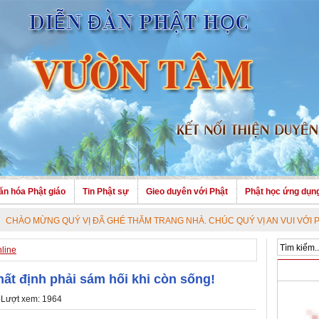
ăn hóa Phật giáo
Tin Phật sự
Gieo duyên với Phật
Phật học ứng dụn
NG QUÝ VỊ ĐÃ GHÉ THĂM TRANG NHÀ. CHÚC QUÝ VỊ AN VUI VỚI PHÁP BẢO 
nline
ất định phải sám hối khi còn sống!
 Lượt xem: 1964