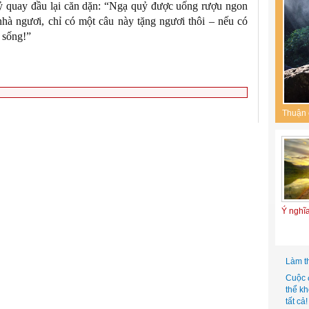
uỷ quay đầu lại căn dặn: “Ngạ quỷ được uống rượu ngon
nhà ngươi, chỉ có một câu này tặng ngươi thôi – nếu có
n sống!”
Thuận 
Ý nghĩ
Làm t
Cuộc 
thể k
tất cả!