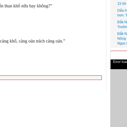
15 lờ
ốn than khổ nữa hay không?”
Dấu h
hơn: 
Đắk N
Trườn
Đắk N
Nông 
càng khổ, càng oán trách càng oán.”
Ngọc 
Error lo