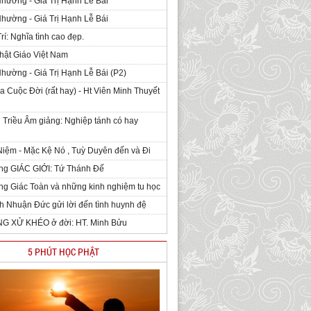
Nhường - Giá Trị Hạnh Lễ Bái
Nhường - Giá Trị Hạnh Lễ Bái
rí: Nghĩa tình cao đẹp.
hật Giáo Việt Nam
Nhường - Giá Trị Hạnh Lễ Bái (P2)
 Cuộc Đời (rất hay) - Ht Viên Minh Thuyết
 Triều Âm giảng: Nghiệp tánh có hay
iệm - Mặc Kệ Nó , Tuỳ Duyên đến và Đi
ng GIÁC GIỚI: Tứ Thánh Đế
g Giác Toàn và những kinh nghiệm tu học
h Nhuận Đức gửi lời đến tình huynh đệ
NG XỬ KHÉO ở đời: HT. Minh Bửu
5 PHÚT HỌC PHẬT