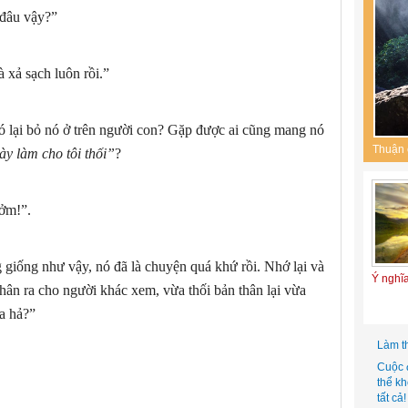
 đâu vậy?”
 xả sạch luôn rồi.”
ó lại bỏ nó ở trên người con? Gặp được ai cũng mang nó
Thuận 
ày làm cho tôi thối”
?
tởm!”.
giống như vậy, nó đã là chuyện quá khứ rồi. Nhớ lại và
Ý nghĩ
ân ra cho người khác xem, vừa thối bản thân lại vừa
a hả?”
Làm t
Cuộc 
thể k
tất cả!