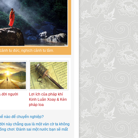
cảnh tu đức, nghịch cảnh tu tâm.
a đời người
Lợi ích của pháp khí
Kinh Luân Xoay & Kèn
pháp loa
hế nào để chuyển nghiệp?
đời này chẳng qua là một ván cờ ta không
hông chơi: Đánh sai một nước bạn sẽ mất