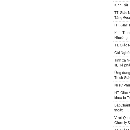
Kinh Rãi
TT. Giác 
Tăng Đoà
HT. Giác 
Kinh Trun
Nhường - 
TT. Giác 
Cái Nghè
Tịnh xá N
III, Hệ ph
Ứng dụng l
Thích Gi
Ni sư Phụ
HT. Giác 
khóa tu T
Bát Chánh
thoát: TT
Vượt Qua 
Chơn lý Đ