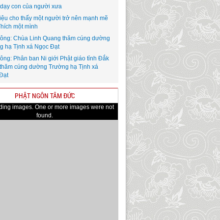
i dạy con của người xưa
iệu cho thấy một người trở nên mạnh mẽ
Thích một mình
ông: Chùa Linh Quang thăm cúng dường
g hạ Tịnh xá Ngọc Đạt
ông: Phân ban Ni giới Phật giáo tỉnh Đắk
thăm cúng dường Trường hạ Tịnh xá
Đạt
PHẬT NGÔN TÂM ĐỨC
ading images. One or more images were not
found.