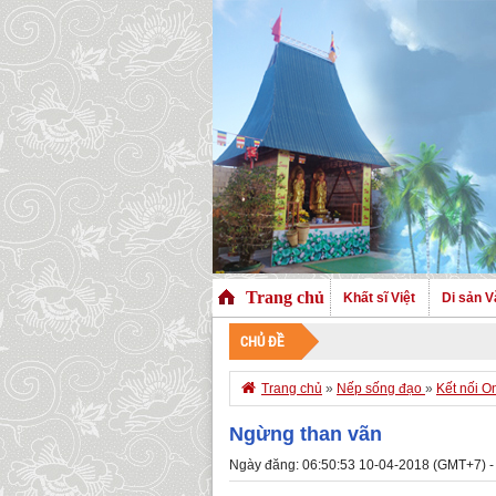
Trang chủ
Khất sĩ Việt
Di sản V
CHỦ ĐỀ

Trang chủ
»
Nếp sống đạo
»
Kết nối O
Ngừng than vãn
Ngày đăng: 06:50:53 10-04-2018 (GMT+7) -