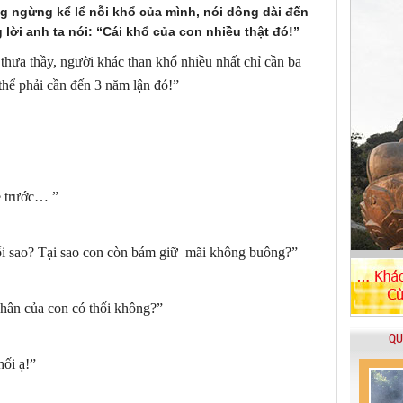
 ngừng kể lể nỗi khổ của mình, nói dông dài đến
lời anh ta nói: “Cái khổ của con nhiều thật đó!”
thưa thầy, người khác than khổ nhiều nhất chỉ cần ba
hể phải cần đến 3 năm lận đó!”
ề trước… ”
ổi sao? Tại sao con còn bám giữ mãi không buông?”
“Phân của con có thối không?”
QU
hối ạ!”