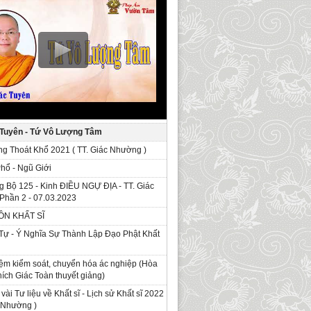
 Tuyên - Tứ Vô Lượng Tâm
g Thoát Khổ 2021 ( TT. Giác Nhường )
Phổ - Ngũ Giới
g Bộ 125 - Kinh ÐIỀU NGỰ ĐỊA - TT. Giác
Phần 2 - 07.03.2023
ỒN KHẤT SĨ
Tự - Ý Nghĩa Sự Thành Lập Đạo Phật Khất
ệm kiểm soát, chuyển hóa ác nghiệp (Hòa
ích Giác Toàn thuyết giảng)
 vài Tư liệu về Khất sĩ - Lịch sử Khất sĩ 2022
c Nhường )