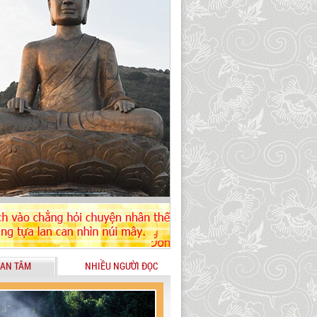
AN TÂM
NHIỀU NGƯỜI ĐỌC