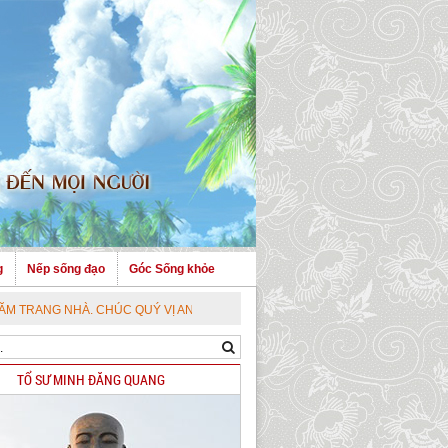
g
Nếp sống đạo
Góc Sống khỏe
HÀ. CHÚC QUÝ VỊ AN VUI VỚI PHÁP BẢO CAO QUÝ !
TỔ SƯ MINH ĐĂNG QUANG