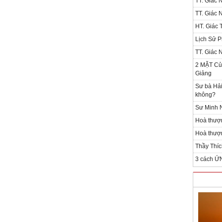
TT. Giác 
TT. Giác 
HT. Giác T
Lịch Sử P
TT. Giác 
2 MẶT Của
Giảng
Sư bà Hải
không?
Sư Minh N
Hoà thượ
Hoà thượn
Thầy Thíc
3 cách Ứ