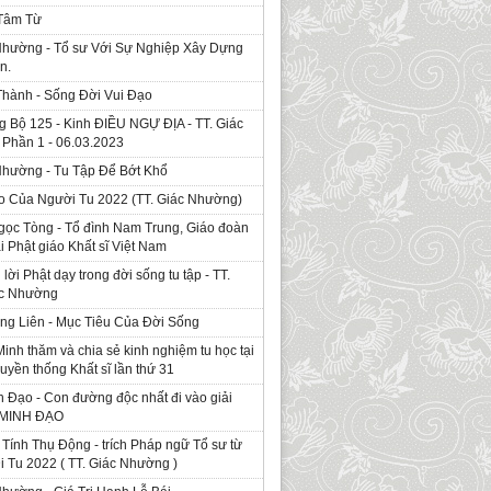
 Tâm Từ
Nhường - Tổ sư Với Sự Nghiệp Xây Dựng
n.
Thành - Sống Đời Vui Đạo
g Bộ 125 - Kinh ÐIỀU NGỰ ĐỊA - TT. Giác
Phần 1 - 06.03.2023
Nhường - Tu Tập Để Bớt Khổ
o Của Người Tu 2022 (TT. Giác Nhường)
gọc Tòng - Tổ đình Nam Trung, Giáo đoàn
ái Phật giáo Khất sĩ Việt Nam
ời Phật dạy trong đời sống tu tập - TT.
ác Nhường
ng Liên - Mục Tiêu Của Đời Sống
Minh thăm và chia sẻ kinh nghiệm tu học tại
ruyền thống Khất sĩ lần thứ 31
 Đạo - Con đường độc nhất đi vào giải
. MINH ĐẠO
Tính Thụ Động - trích Pháp ngữ Tổ sư từ
i Tu 2022 ( TT. Giác Nhường )