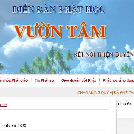
ăn hóa Phật giáo
Tin Phật sự
Gieo duyên với Phật
Phật học ứng dụn
CHÀO MỪNG QUÝ VỊ ĐÃ GHÉ THĂM TRANG N
nline
 Lượt xem: 1803