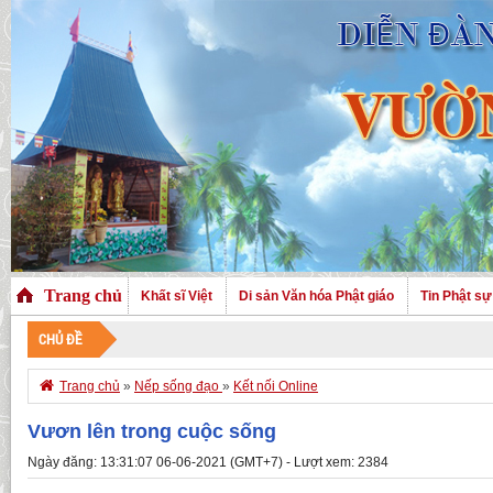
Trang chủ
Khất sĩ Việt
Di sản Văn hóa Phật giáo
Tin Phật sự
CHỦ ĐỀ

Trang chủ
»
Nếp sống đạo
»
Kết nối Online
Vươn lên trong cuộc sống
Ngày đăng: 13:31:07 06-06-2021 (GMT+7) - Lượt xem: 2384