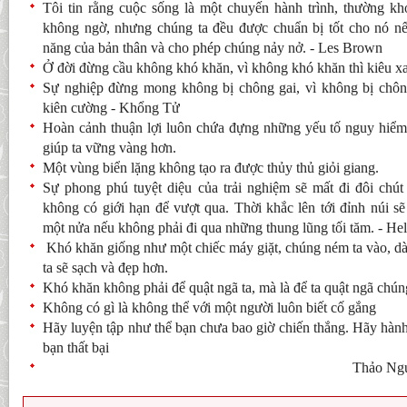
Tôi tin rằng cuộc sống là một chuyến hành trình, thường kh
không ngờ, nhưng chúng ta đều được chuẩn bị tốt cho nó nếu
năng của bản thân và cho phép chúng nảy nở. - Les Brown
Ở đời đừng cầu không khó khăn, vì không khó khăn thì kiêu x
Sự nghiệp đừng mong không bị chông gai, vì không bị chôn
kiên cường - Khổng Tử
Hoàn cảnh thuận lợi luôn chứa đựng những yếu tố nguy hiể
giúp ta vững vàng hơn.
Một vùng biển lặng không tạo ra được thủy thủ giỏi giang.
Sự phong phú tuyệt diệu của trải nghiệm sẽ mất đi đôi chú
không có giới hạn để vượt qua. Thời khắc lên tới đỉnh núi s
một nửa nếu không phải đi qua những thung lũng tối tăm. - Hel
Khó khăn giống như một chiếc máy giặt, chúng ném ta vào, d
ta sẽ sạch và đẹp hơn.
Khó khăn không phải để quật ngã ta, mà là để ta quật ngã chún
Không có gì là không thể với một người luôn biết cố gắng
Hãy luyện tập như thể bạn chưa bao giờ chiến thắng. Hãy hàn
bạn thất bại
Thảo Ngu