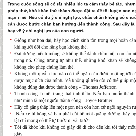
Trong cuộc sống sẽ có rất nhiều lúc ta cảm thấy bế tắc, nh
phép thử, khó khăn thử thách được đặt ra để tôi luyện con n
mạnh mẽ. Nếu có đủ ý chí nghị lực, chắc chắn không có chư
cản được bước chân bạn hướng đến thành công. Sau đây là
hay về ý chí nghị lực của con người.
Giống như hoa dại, hãy học cách sinh tồn trong mọi hoàn cản
khi người đời cho rằng bạn không thể.
Đại dương mênh mông sẽ không thể đánh chìm một con tàu n
trong nó. Cũng tương tự như thế, những khó khăn sẽ không
không cho phép chúng làm thế.
Không một quyền lực nào có thể ngăn cản được một người có 
được mục đích của mình. Và không gì trên đời có thể giúp một 
không đúng đạt được thành công – Thomas Jefferson
Thành công là một trạng thái tinh thần. Nếu bạn muốn thành
như mình là một người thành công – Joyce Brother
Hãy cố gắng thắp lên một ngọn nến còn hơn cứ ngồi nguyền rủ
Nếu xe bị hỏng và bạn phải dắt bộ một quãng đường, hãy n
tật chỉ mong có thể tự bước đi vài bước
Tôi đã khóc khi không có giày để đi cho đến khi tôi thấy mộ
giày