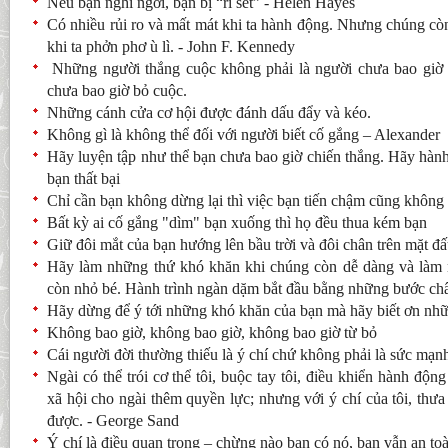
Nếu bạn nghỉ ngơi, bạn bị “rỉ sét” - Helen Hayes
Có nhiều rủi ro và mất mát khi ta hành động. Nhưng chúng cò
khi ta phởn phơ ù lì. - John F. Kennedy
Những người thắng cuộc không phải là người chưa bao giờ 
chưa bao giờ bỏ cuộc.
Những cánh cửa cơ hội được đánh dấu đẩy và kéo.
Không gì là không thể đối với người biết cố gắng – Alexander
Hãy luyện tập như thể bạn chưa bao giờ chiến thắng. Hãy hàn
bạn thất bại
Chỉ cần bạn không dừng lại thì việc bạn tiến chậm cũng không 
Bất kỳ ai cố gắng "dìm" bạn xuống thì họ đều thua kém bạn
Giữ đôi mắt của bạn hướng lên bầu trời và đôi chân trên mặt đấ
Hãy làm những thứ khó khăn khi chúng còn dễ dàng và làm 
còn nhỏ bé. Hành trình ngàn dặm bắt đầu bằng những bước ch
Hãy dừng để ý tới những khó khăn của bạn mà hãy biết ơn nhữ
Không bao giờ, không bao giờ, không bao giờ từ bỏ
Cái người đời thường thiếu là ý chí chứ không phải là sức mạn
Ngài có thể trói cơ thể tôi, buộc tay tôi, điều khiển hành động
xã hội cho ngài thêm quyền lực; nhưng với ý chí của tôi, thưa
được. - George Sand
Ý chí là điều quan trọng – chừng nào bạn có nó, bạn vẫn an toà