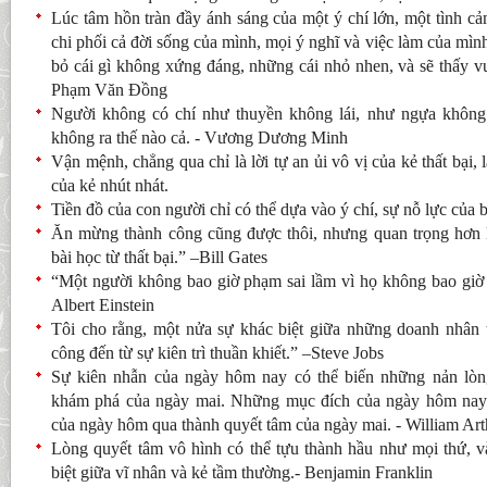
Lúc tâm hồn tràn đầy ánh sáng của một ý chí lớn, một tình cả
chi phối cả đời sống của mình, mọi ý nghĩ và việc làm của mình,
bỏ cái gì không xứng đáng, những cái nhỏ nhen, và sẽ thấy vu
Phạm Văn Đồng
Người không có chí như thuyền không lái, như ngựa không 
không ra thế nào cả. - Vương Dương Minh
Vận mệnh, chẳng qua chỉ là lời tự an ủi vô vị của kẻ thất bại, 
của kẻ nhút nhát.
Tiền đồ của con người chỉ có thể dựa vào ý chí, sự nỗ lực của 
Ăn mừng thành công cũng được thôi, nhưng quan trọng hơn 
bài học từ thất bại.” –Bill Gates
“Một người không bao giờ phạm sai lầm vì họ không bao giờ
Albert Einstein
Tôi cho rằng, một nửa sự khác biệt giữa những doanh nhân
công đến từ sự kiên trì thuần khiết.” –Steve Jobs
Sự kiên nhẫn của ngày hôm nay có thể biến những nản lò
khám phá của ngày mai. Những mục đích của ngày hôm nay c
của ngày hôm qua thành quyết tâm của ngày mai. - William Ar
Lòng quyết tâm vô hình có thể tựu thành hầu như mọi thứ, v
biệt giữa vĩ nhân và kẻ tầm thường.- Benjamin Franklin