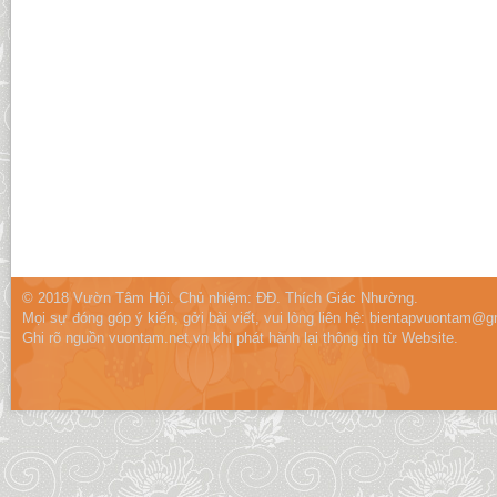
© 2018 Vườn Tâm Hội. Chủ nhiệm: ĐĐ. Thích Giác Nhường.
Mọi sự đóng góp ý kiến, gởi bài viết, vui lòng liên hệ:
bientapvuontam@gm
Ghi rõ nguồn vuontam.net.vn khi phát hành lại thông tin từ Website.