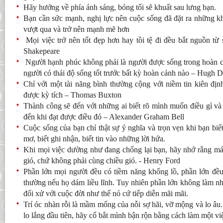
Hãy hướng về phía ánh sáng, bóng tối sẽ khuất sau lưng bạn.
Bạn cần sức mạnh, nghị lực nên cuộc sống đã đặt ra những k
vượt qua và trở nên mạnh mẽ hơn
Mọi việc trở nên tốt đẹp hơn hay tồi tệ đi đều bắt nguồn từ
Shakepeare
Người hạnh phúc không phải là người được sống trong hoàn c
người có thái độ sống tốt trước bất kỳ hoàn cảnh nào – Hugh
Chỉ với một tài năng bình thường cộng với niềm tin kiên địn
được kỳ tích – Thomas Buxton
Thành công sẽ đến với những ai biết rõ mình muốn điều gì v
đến khi đạt được điều đó – Alexander Graham Bell
Cuộc sống của bạn chỉ thật sự ý nghĩa và trọn vẹn khi bạn biế
mơ, biết ghi nhận, biết tin vào những lời hứa.
Khi mọi việc dường như đang chống lại bạn, hãy nhớ rằng má
gió, chứ không phải cùng chiều gió. - Henry Ford
Phần lớn mọi người đều có tiềm năng khổng lồ, phần lớn đều
thường nếu họ dám liều lĩnh. Tuy nhiên phần lớn không làm như
đối xử với cuộc đời như thể nó cứ tiếp diễn mãi mãi.
Trí óc nhàn rỗi là mầm mống của nỗi sợ hãi, vỡ mộng và lo âu.
lo lắng đầu tiên, hãy cố bắt mình bận rộn bằng cách làm một việc