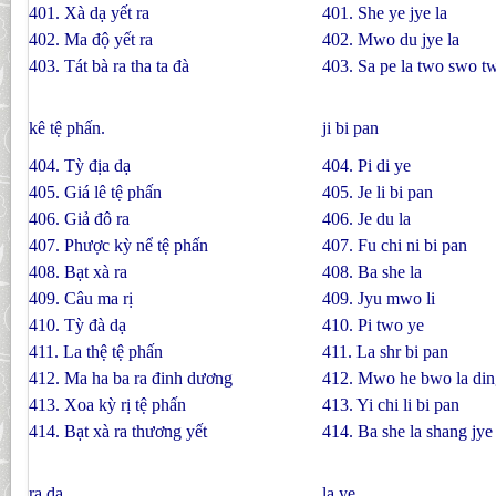
401. Xà dạ yết ra
401. She ye jye la
402. Ma độ yết ra
402. Mwo du jye la
403. Tát bà ra tha ta đà
403. Sa pe la two swo t
kê tệ phấn.
ji bi pan
404. Tỳ địa dạ
404. Pi di ye
405. Giá lê tệ phấn
405. Je li bi pan
406. Giả đô ra
406. Je du la
407. Phược kỳ nể tệ phấn
407. Fu chi ni bi pan
408. Bạt xà ra
408. Ba she la
409. Câu ma rị
409. Jyu mwo li
410. Tỳ đà dạ
410. Pi two ye
411. La thệ tệ phấn
411. La shr bi pan
412. Ma ha ba ra đinh dương
412. Mwo he bwo la din
413. Xoa kỳ rị tệ phấn
413. Yi chi li bi pan
414. Bạt xà ra thương yết
414. Ba she la shang jye
ra dạ
la ye