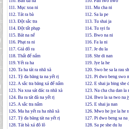
110. Bàn đà na
110. Pan two nwo
111. Mục xoa ni
111. Mu cha ni
112. Tát ra bà
112. Sa la pe
113. Ðột sắc tra
113. Tu shai ja
114. Ðột tất phạp
114. Tu syi fa
115. Bát na nể
115. Bwo na ni
116. Phạt ra ni
116. Fa la ni
117. Giả đô ra
117. Je du la
118. Thất đế nẩm
118. Shr di nan
119. Yết ra ha
119. Jye la he
120. Ta ha tát ra nhã xà
120. Swo he sa la rau s
121. Tỳ đa băng ta na yết rị
121. Pi dwo beng swo na
122. A sắc tra băng xá đế nẩm
122. E shai ja bing she 
123. Na xoa sát đác ra nhã xà
123. Na cha cha dan la 
124. Ba ra tát đà na yết rị
124. Bwo la sa two na jy
125. A sắc tra nẩm
125. E shai ja nan
126. Ma ha yết ra ha nhã xà
126. Mwo he jye la he r
127. Tỳ đa băng tát na yết rị
127. Pi dwo beng sa na j
128. Tát bà xá đô lô
128. Sa pe she du lu