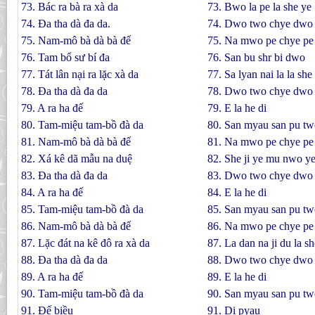
73. Bác ra bà ra xà da
73. Bwo la pe la she ye
74. Ða tha dà đa da.
74. Dwo two chye dwo
75. Nam-mô bà dà bà đế
75. Na mwo pe chye pe 
76. Tam bổ sư bí đa
76. San bu shr bi dwo
77. Tát lân nại ra lặc xà da
77. Sa lyan nai la la she
78. Ða tha dà đa da
78. Dwo two chye dwo
79. A ra ha đế
79. E la he di
80. Tam-miệu tam-bồ đà da
80. San myau san pu tw
81. Nam-mô bà dà bà đế
81. Na mwo pe chye pe 
82. Xá kê dã mẫu na duệ
82. She ji ye mu nwo y
83. Ða tha dà đa da
83. Dwo two chye dwo
84. A ra ha đế
84. E la he di
85. Tam-miệu tam-bồ đà da
85. San myau san pu tw
86. Nam-mô bà dà bà đế
86. Na mwo pe chye pe 
87. Lặc đát na kê đô ra xà da
87. La dan na ji du la sh
88. Ða tha dà đa da
88. Dwo two chye dwo
89. A ra ha đế
89. E la he di
90. Tam-miệu tam-bồ đà da
90. San myau san pu tw
91. Ðế biều
91. Di pyau