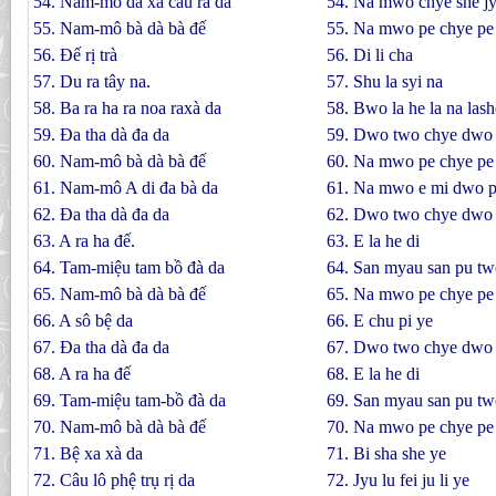
54. Nam-mô dà xà câu ra da
54. Na mwo chye she jy
55. Nam-mô bà dà bà đế
55. Na mwo pe chye pe 
56. Ðế rị trà
56. Di li cha
57. Du ra tây na.
57. Shu la syi na
58. Ba ra ha ra noa raxà da
58. Bwo la he la na lash
59. Ða tha dà đa da
59. Dwo two chye dwo
60. Nam-mô bà dà bà đế
60. Na mwo pe chye pe 
61. Nam-mô A di đa bà da
61. Na mwo e mi dwo p
62. Ða tha dà đa da
62. Dwo two chye dwo
63. A ra ha đế.
63. E la he di
64. Tam-miệu tam bồ đà da
64. San myau san pu tw
65. Nam-mô bà dà bà đế
65. Na mwo pe chye pe 
66. A sô bệ da
66. E chu pi ye
67. Ða tha dà đa da
67. Dwo two chye dwo
68. A ra ha đế
68. E la he di
69. Tam-miệu tam-bồ đà da
69. San myau san pu tw
70. Nam-mô bà dà bà đế
70. Na mwo pe chye pe 
71. Bệ xa xà da
71. Bi sha she ye
72. Câu lô phệ trụ rị da
72. Jyu lu fei ju li ye