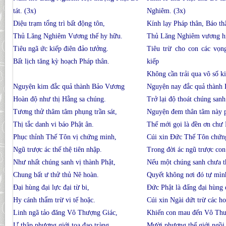
tát. (3x)
Nghiêm. (3x)
Diệu trạm tổng trì bất động tôn,
Kính lạy Pháp thân, Báo th
Thủ Lăng Nghiêm Vương thế hy hữu.
Thủ Lăng Nghiêm vương hi
Tiêu ngã ức kiếp điên đảo tưởng.
Tiêu trừ cho con các vọn
Bất lịch tăng kỳ hoạch Pháp thân.
kiếp
Không cần trải qua vô số k
Nguyện kim đắc quả thành Bảo Vương
Nguyện nay đắc quả thành
Hoàn độ như thị Hằng sa chúng.
Trở lại độ thoát chúng san
Tương thử thâm tâm phụng trần sát,
Nguyện đem thân tâm này p
Thị tắc danh vi báo Phật ân.
Thế mới gọi là đền ơn chư 
Phục thỉnh Thế Tôn vị chứng minh,
Cúi xin Ðức Thế Tôn chứn
Ngũ trược ác thế thệ tiên nhập.
Trong đời ác ngũ trược con
Như nhất chúng sanh vị thành Phật,
Nếu một chúng sanh chưa t
Chung bất ư thử thủ Nê hoàn.
Quyết không nơi đó tự mìn
Ðại hùng đại lực đại từ bi,
Ðức Phật là đấng đại hùng đ
Hy cánh thẩm trừ vi tế hoặc.
Cúi xin Ngài dứt trừ các ho
Linh ngã tảo đăng Vô Thượng Giác,
Khiến con mau đến Vô Thư
Ư thập phương giới tọa đạo tràng,
Mười phương thế giới ngồi 