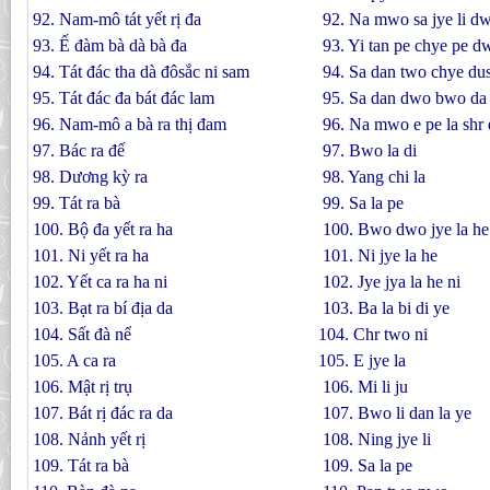
92. Nam-mô tát yết rị đa
92. Na mwo sa jye li d
93. Ế đàm bà dà bà đa
93. Yi tan pe chye pe d
94. Tát đác tha dà đôsắc ni sam
94. Sa dan two chye dus
95. Tát đác đa bát đác lam
95. Sa dan dwo bwo da 
96. Nam-mô a bà ra thị đam
96. Na mwo e pe la shr
97. Bác ra đế
97. Bwo la di
98. Dương kỳ ra
98. Yang chi la
99. Tát ra bà
99. Sa la pe
100. Bộ đa yết ra ha
100. Bwo dwo jye la he
101. Ni yết ra ha
101. Ni jye la he
102. Yết ca ra ha ni
102. Jye jya la he ni
103. Bạt ra bí địa da
103. Ba la bi di ye
104. Sất đà nể
104. Chr two ni
105. A ca ra
105. E jye la
106. Mật rị trụ
106. Mi li ju
107. Bát rị đác ra da
107. Bwo li dan la ye
108. Nảnh yết rị
108. Ning jye li
109. Tát ra bà
109. Sa la pe