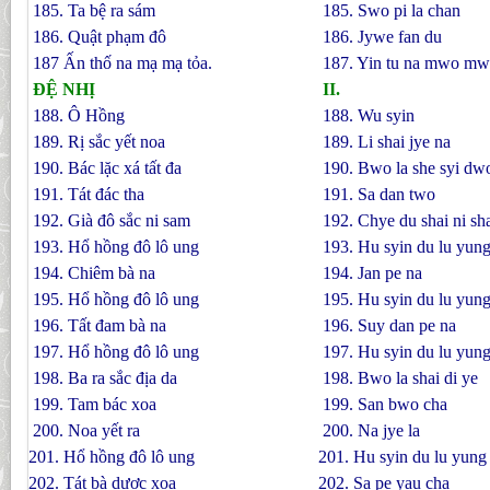
185. Ta bệ ra sám
185. Swo pi la chan
186. Quật phạm đô
186. Jywe fan du
187 Ấn thố na mạ mạ tỏa.
187. Yin tu na mwo mw
ÐỆ NHỊ
II.
188. Ô Hồng
188. Wu syin
189. Rị sắc yết noa
189. Li shai jye na
190. Bác lặc xá tất đa
190. Bwo la she syi dw
191. Tát đác tha
191. Sa dan two
192. Già đô sắc ni sam
192. Chye du shai ni sh
193. Hổ hồng đô lô ung
193. Hu syin du lu yun
194. Chiêm bà na
194. Jan pe na
195. Hổ hồng đô lô ung
195. Hu syin du lu yun
196. Tất đam bà na
196. Suy dan pe na
197. Hổ hồng đô lô ung
197. Hu syin du lu yun
198. Ba ra sắc địa da
198. Bwo la shai di ye
199. Tam bác xoa
199. San bwo cha
200. Noa yết ra
200. Na jye la
201. Hổ hồng đô lô ung
201. Hu syin du lu yung
202. Tát bà dược xoa
202. Sa pe yau cha