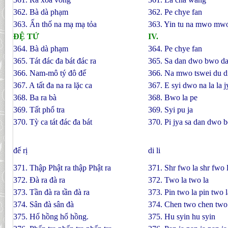
362. Bà dà phạm
362. Pe chye fan
363. Ấn thố na mạ mạ tỏa
363. Yin tu na mwo mw
ÐỆ TỨ
IV.
364. Bà dà phạm
364. Pe chye fan
365. Tát đác đa bát đác ra
365. Sa dan dwo bwo da
366. Nam-mô tý đô đế
366. Na mwo tswei du d
367. A tất đa na ra lặc ca
367. E syi dwo na la la j
368. Ba ra bà
368. Bwo la pe
369. Tất phổ tra
369. Syi pu ja
370. Tỳ ca tát đác đa bát
370. Pi jya sa dan dwo b
đế rị
di li
371. Thập Phật ra thập Phật ra
371. Shr fwo la shr fwo 
372. Ðà ra đà ra
372. Two la two la
373. Tần đà ra tần đà ra
373. Pin two la pin two l
374. Sân đà sân đà
374. Chen two chen two
375. Hổ hồng hổ hồng.
375. Hu syin hu syin