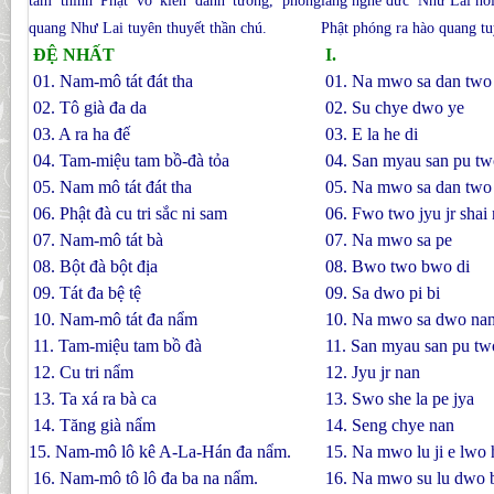
tâm thính Phật vô kiến đảnh tướng, phóng
lắng nghe đức Như Lai nơ
quang Như Lai tuyên thuyết thần chú.
Phật phóng ra hào quang t
ÐỆ NHẤT
I.
01. Nam-mô tát đát tha
01. Na mwo sa dan two
02. Tô già đa da
02. Su chye dwo ye
03. A ra ha đế
03. E la he di
04. Tam-miệu tam bồ-đà tỏa
04. San myau san pu tw
05. Nam mô tát đát tha
05. Na mwo sa dan two
06. Phật đà cu tri sắc ni sam
06. Fwo two jyu jr shai 
07. Nam-mô tát bà
07. Na mwo sa pe
08. Bột đà bột địa
08. Bwo two bwo di
09. Tát đa bệ tệ
09. Sa dwo pi bi
10. Nam-mô tát đa nẩm
10. Na mwo sa dwo na
11. Tam-miệu tam bồ đà
11. San myau san pu tw
12. Cu tri nẩm
12. Jyu jr nan
13. Ta xá ra bà ca
13. Swo she la pe jya
14. Tăng già nẩm
14. Seng chye nan
15. Nam-mô lô kê A-La-Hán đa nẩm.
15. Na mwo lu ji e lwo
16. Nam-mô tô lô đa ba na nẩm.
16. Na mwo su lu dwo