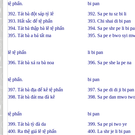
tệ phấn.
bi pan
392. Tát bà đột sáp tỷ lê
392. Sa pe tu sz bi li
393. Hất sắc đế tệ phấn
393. Chi shai di bi pan
394. Tát bà thập bà lê tệ phấn
394. Sa pe shr pe li bi p
395. Tát bà a bá tất ma
395. Sa pe e bwo syi m
lê tệ phấn
li bi pan
396. Tát bà xá ra bà noa
396. Sa pe she la pe na
tệ phấn.
bi pan
397. Tát bà địa đế kê tệ phấn
397. Sa pe di di ji bi pan
398. Tát bà đát ma đà kê
398. Sa pe dan mwo two 
tệ phấn
bi pan
399. Tát bà tỳ đà da
399. Sa pe pi two ye
400. Ra thệ giá lê tệ phấn
400. La shr je li bi pan