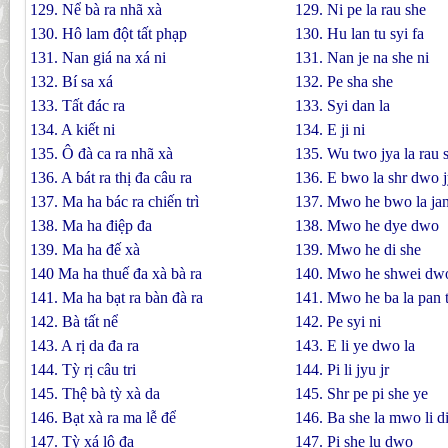
129. Nể bà ra nhã xà
129. Ni pe la rau she
130. Hô lam đột tất phạp
130. Hu lan tu syi fa
131. Nan giá na xá ni
131. Nan je na she ni
132. Bí sa xá
132. Pe sha she
133. Tất đác ra
133. Syi dan la
134. A kiết ni
134. E ji ni
135. Ô đà ca ra nhã xà
135. Wu two jya la rau 
136. A bát ra thị đa câu ra
136. E bwo la shr dwo j
137. Ma ha bác ra chiến trì
137. Mwo he bwo la jan
138. Ma ha điệp đa
138. Mwo he dye dwo
139. Ma ha đế xà
139. Mwo he di she
140 Ma ha thuế đa xà bà ra
140. Mwo he shwei dwo 
141. Ma ha bạt ra bàn đà ra
141. Mwo he ba la pan 
142. Bà tất nể
142. Pe syi ni
143. A rị da đa ra
143. E li ye dwo la
144. Tỳ rị câu tri
144. Pi li jyu jr
145. Thệ bà tỳ xà da
145. Shr pe pi she ye
146. Bạt xà ra ma lễ để
146. Ba she la mwo li d
147. Tỳ xá lô đa
147. Pi she lu dwo