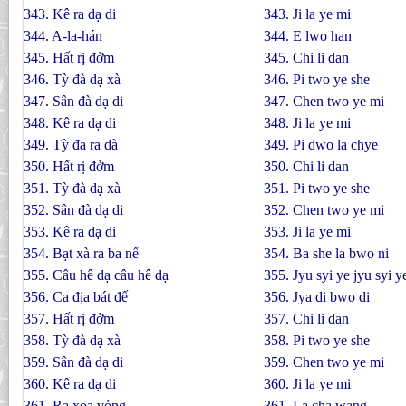
343. Kê ra dạ di
343. Ji la ye mi
344. A-la-hán
344. E lwo han
345. Hất rị đởm
345. Chi li dan
346. Tỳ đà dạ xà
346. Pi two ye she
347. Sân đà dạ di
347. Chen two ye mi
348. Kê ra dạ di
348. Ji la ye mi
349. Tỳ đa ra dà
349. Pi dwo la chye
350. Hất rị đởm
350. Chi li dan
351. Tỳ đà dạ xà
351. Pi two ye she
352. Sân đà dạ di
352. Chen two ye mi
353. Kê ra dạ di
353. Ji la ye mi
354. Bạt xà ra ba nể
354. Ba she la bwo ni
355. Câu hê dạ câu hê dạ
355. Jyu syi ye jyu syi y
356. Ca địa bát đế
356. Jya di bwo di
357. Hất rị đởm
357. Chi li dan
358. Tỳ đà dạ xà
358. Pi two ye she
359. Sân đà dạ di
359. Chen two ye mi
360. Kê ra dạ di
360. Ji la ye mi
361. Ra xoa vỏng
361. La cha wang