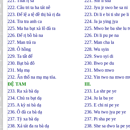
221. Thất rị sa
221. Shr li sha
222. Câu tri ta ha tát nê
222. Jyu jr swo he sa ni
223. Ðế lệ a tệ đề thị bà rị đa
223. Di li e bi ti shr pe l
224. Tra tra anh ca
224. Ja ja ying jya
225. Ma ha bạt xà lô đà ra
225. Mwo he ba she lu t
226. Ðế rị bồ bà na
226. Di li pu pe na
227. Man trà ra
227. Man cha la
228. Ô hồng
228. Wu syin
229. Ta tất đế
229. Swo syi di
230. Bạt bà đô
230. Bwo pe du
231. Mạ mạ
231. Mwo mwo
232. Ấn thố na mạ mạ tỏa.
232. Yin two na mwo m
ÐỆ TAM
III.
233. Ra xà bà dạ
233. La shr pe ye
234. Chủ ra bạt dạ
234. Ju la ba ye
235. A kỳ ni bà dạ
235. E chi ni pe ye
236. Ô đà ca bà dạ
236. Wu two jya pe ye
237. Tỳ xa bà dạ
237. Pi sha pe ye
238. Xá tát đa ra bà dạ
238. She sa dwo la pe y