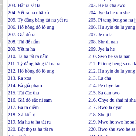
203. Hắt ra sát ta
203. He la cha swo
204. Yết ra ha nhã xà
204. Jye la he rau she
205. Tỳ đằng băng tát na yết ra
205. Pi teng beng sa na j
206. Hổ hồng đô lô ung
206. Hu syin du lu yung
207. Giả đô ra
207. Je du la
208. Thi để nẩm
208. Shr di nan
209. Yết ra ha
209. Jye la he
210. Ta ha tát ra nẩm
210. Swo he sa la nan
211. Tỳ đằng băng tát na ra
211. Pi teng beng sa na l
212. Hổ hồng đô lô ung
212. Hu syin du lu yung
213. Ra xoa
213. La cha
214. Bà già phạm
214. Pe chye fan
215. Tát đác tha
215. Sa dan two
216. Già đô sắc ni sam
216. Chye du shai ni sh
217. Ba ra điểm
217. Bwo la dyan
218. Xà kiết rị
218. She ji li
219. Ma ha ta ha tát ra
219. Mwo he swo he sa 
220. Bột thọ ta ha tát ra
220. Bwo shu swo he sa 