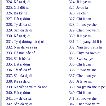
324. Kê ra dạ di
324. Ji la ye mi
325. Giả đốt ra
325. Je du la
326. Bà kỳ nể
326. Pe chi ni
327. Hất rị đởm
327. Chi li dan
328. Tỳ đà dạ xà
328. Pi two ye she
329. Sân đà dạ di
329. Chen two ye mi
330. Kê ra dạ di
330. Ji la ye mi
331. Tỳ rị dương hất rị tri
331. Pi li yang chi li jr
332. Nan đà kê sa ra
332. Nan two ji sha la
333. Dà noa bác đế
333. Chye na bwo di
334. Sách hê dạ
334. Swo syi ye
335. Hất rị đởm
335. Chi li dan
336. Tỳ đà dạ xà
336. Pi two ye she
337. Sân đà dạ di
337. Chen two ye mi
338. Kê ra dạ di
338. Ji la ye mi
339. Na yết na xá ra bà noa
339. Na jye na she la pe
340. Hất rị đởm
340. Chi li dan
341. Tỳ đà dạ xà
341. Pi two ye she
342. Sân đà dạ di
342. Chen two ye mi