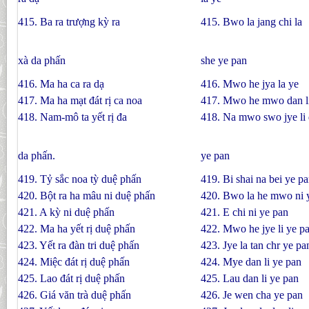
415. Ba ra trượng kỳ ra
415. Bwo la jang chi la
xà da phấn
she ye pan
416. Ma ha ca ra dạ
416. Mwo he jya la ye
417. Ma ha mạt đát rị ca noa
417. Mwo he mwo dan li
418. Nam-mô ta yết rị đa
418. Na mwo swo jye li
da phấn.
ye pan
419. Tỷ sắc noa tỳ duệ phấn
419. Bi shai na bei ye p
420. Bột ra ha mâu ni duệ phấn
420. Bwo la he mwo ni 
421. A kỳ ni duệ phấn
421. E chi ni ye pan
422. Ma ha yết rị duệ phấn
422. Mwo he jye li ye p
423. Yết ra đàn tri duệ phấn
423. Jye la tan chr ye pa
424. Miệc đát rị duệ phấn
424. Mye dan li ye pan
425. Lao đát rị duệ phấn
425. Lau dan li ye pan
426. Giá văn trà duệ phấn
426. Je wen cha ye pan