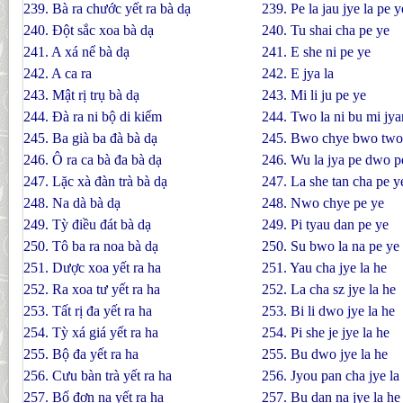
239. Bà ra chước yết ra bà dạ
239. Pe la jau jye la pe y
240. Ðột sắc xoa bà dạ
240. Tu shai cha pe ye
241. A xá nể bà dạ
241. E she ni pe ye
242. A ca ra
242. E jya la
243. Mật rị trụ bà dạ
243. Mi li ju pe ye
244. Ðà ra ni bộ di kiếm
244. Two la ni bu mi jya
245. Ba già ba đà bà dạ
245. Bwo chye bwo two
246. Ô ra ca bà đa bà dạ
246. Wu la jya pe dwo p
247. Lặc xà đàn trà bà dạ
247. La she tan cha pe y
248. Na dà bà dạ
248. Nwo chye pe ye
249. Tỳ điều đát bà dạ
249. Pi tyau dan pe ye
250. Tô ba ra noa bà dạ
250. Su bwo la na pe ye
251. Dược xoa yết ra ha
251. Yau cha jye la he
252. Ra xoa tư yết ra ha
252. La cha sz jye la he
253. Tất rị đa yết ra ha
253. Bi li dwo jye la he
254. Tỳ xá giá yết ra ha
254. Pi she je jye la he
255. Bộ đa yết ra ha
255. Bu dwo jye la he
256. Cưu bàn trà yết ra ha
256. Jyou pan cha jye la
257. Bổ đơn na yết ra ha
257. Bu dan na jye la he