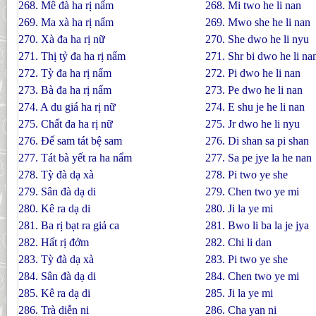
268. Mê đà ha rị nẩm
268. Mi two he li nan
269. Ma xà ha rị nẩm
269. Mwo she he li nan
270. Xà đa ha rị nữ
270. She dwo he li nyu
271. Thị tỷ đa ha rị nẩm
271. Shr bi dwo he li na
272. Tỳ đa ha rị nẩm
272. Pi dwo he li nan
273. Bà đa ha rị nẩm
273. Pe dwo he li nan
274. A du giá ha rị nữ
274. E shu je he li nan
275. Chất đa ha rị nữ
275. Jr dwo he li nyu
276. Ðế sam tát bệ sam
276. Di shan sa pi shan
277. Tát bà yết ra ha nẩm
277. Sa pe jye la he nan
278. Tỳ đà dạ xà
278. Pi two ye she
279. Sân đà dạ di
279. Chen two ye mi
280. Kê ra dạ di
280. Ji la ye mi
281. Ba rị bạt ra giả ca
281. Bwo li ba la je jya
282. Hất rị đởm
282. Chi li dan
283. Tỳ đà dạ xà
283. Pi two ye she
284. Sân đà dạ di
284. Chen two ye mi
285. Kê ra dạ di
285. Ji la ye mi
286. Trà diễn ni
286. Cha yan ni