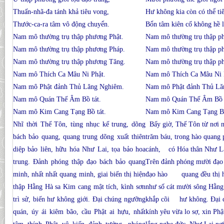
Thuấn-nhã-đa tánh khả tiêu vong,
Hư không kia còn có thể ti
Thước-ca-ra tâm vô động chuyển.
Bổn tâm kiên cố không hề 
Nam mô thường trụ thập phương Phật.
Nam mô thường trụ thập p
Nam mô thường trụ thập phương Pháp.
Nam mô thường trụ thập p
Nam mô thường trụ thập phương Tăng.
Nam mô thường trụ thập p
Nam mô Thích Ca Mâu Ni Phật.
Nam mô Thích Ca Mâu Ni 
Nam mô Phật đảnh Thủ Lăng Nghiêm.
Nam mô Phật đảnh Thủ Lă
Nam mô Quán Thế Âm Bồ tát.
Nam mô Quán Thế Âm Bồ t
Nam mô Kim Cang Tạng Bồ tát.
Nam mô Kim Cang Tạng Bồ
Nhĩ thời Thế Tôn, tùng nhục kế trung, dõng
Bấy giờ, Thế Tôn từ nơi n
bách bảo quang, quang trung dõng xuất thiên
trăm báu, trong hào quang 
diệp bảo liên, hữu hóa Như Lai, tọa bảo hoa
cánh, có Hóa thân Như Lai
trung. Ðảnh phóng thập đạo bách bảo quang
Trên đảnh phóng mười đạo
minh, nhất nhất quang minh, giai biến thị hiện
đạo hào quang đều thị h
thập Hằng Hà sa Kim cang mật tích, kình sơn
như số cát mười sông Hằng 
trì sử, biến hư không giới. Ðại chúng ngưỡng
khắp cõi hư không. Ðại c
quán, úy ái kiêm bão, cầu Phật ai hựu, nhất
kính yêu vừa lo sợ, xin Phậ