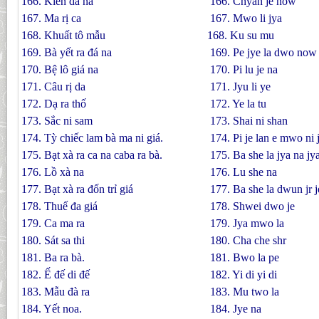
166. Kiền dá na
166. Chyan je now
167. Ma rị ca
167. Mwo li jya
168. Khuất tô mẫu
168. Ku su mu
169. Bà yết ra đá na
169. Pe jye la dwo now
170. Bệ lô giá na
170. Pi lu je na
171. Câu rị da
171. Jyu li ye
172. Dạ ra thố
172. Ye la tu
173. Sắc ni sam
173. Shai ni shan
174. Tỳ chiếc lam bà ma ni giá.
174. Pi je lan e mwo ni 
175. Bạt xà ra ca na caba ra bà.
175. Ba she la jya na jy
176. Lồ xà na
176. Lu she na
177. Bạt xà ra đốn trỉ giá
177. Ba she la dwun jr j
178. Thuế đa giá
178. Shwei dwo je
179. Ca ma ra
179. Jya mwo la
180. Sát sa thi
180. Cha che shr
181. Ba ra bà.
181. Bwo la pe
182. Ế đế di đế
182. Yi di yi di
183. Mẫu đà ra
183. Mu two la
184. Yết noa.
184. Jye na