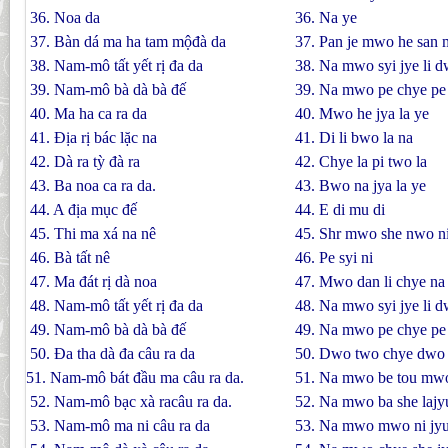
36. Noa da
36. Na ye
37. Bàn dá ma ha tam mộđà da
37. Pan je mwo he san
38. Nam-mô tất yết rị đa da
38. Na mwo syi jye li d
39. Nam-mô bà dà bà đế
39. Na mwo pe chye pe 
40. Ma ha ca ra da
40. Mwo he jya la ye
41. Ðịa rị bác lặc na
41. Di li bwo la na
42. Dà ra tỳ đà ra
42. Chye la pi two la
43. Ba noa ca ra da.
43. Bwo na jya la ye
44. A địa mục đế
44. E di mu di
45. Thi ma xá na nê
45. Shr mwo she nwo n
46. Bà tất nê
46. Pe syi ni
47. Ma đát rị dà noa
47. Mwo dan li chye na
48. Nam-mô tất yết rị đa da
48. Na mwo syi jye li d
49. Nam-mô bà dà bà đế
49. Na mwo pe chye pe 
50. Ða tha dà đa câu ra da
50. Dwo two chye dwo j
51. Nam-mô bát đầu ma câu ra da.
51. Na mwo be tou mwo
52. Nam-mô bạc xà racâu ra da.
52. Na mwo ba she lajyu
53. Nam-mô ma ni câu ra da
53. Na mwo mwo ni jyu