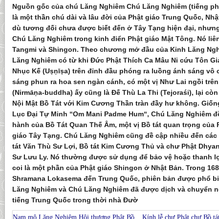
Nguồn gốc của chú Lăng Nghiêm Chú Lăng Nghiêm (tiếng ph
là một thần chú dài và lâu đời của Phật giáo Trung Quốc, Nh
dù tương đối chưa được biết đến ở Tây Tạng hiện đại, nhưng
Chú Lăng Nghiêm trong kinh điển Phật giáo Mật Tông. Nó liê
Tangmi và Shingon. Theo chương mở đầu của Kinh Lăng Ngh
Lăng Nghiêm có từ khi Đức Phật Thích Ca Mâu Ni cứu Tôn Giả
Nhục Kế (Uṣṇīṣa) trên đỉnh đầu phóng ra luồng ánh sáng vô 
sáng phun ra hoa sen ngàn cánh, có một vị Như Lai ngồi trên
(Nirmāṇa-buddha) ấy cũng là Đế Thù La Thi (Tejoraśi), lại còn
Nội Mật Bồ Tát với Kim Cương Thần tràn đầy hư không. Giốn
Lục Đại Tự Minh “Om Mani Padme Hum“, Chú Lăng Nghiêm đồ
hành của Bồ Tát Quan Thế Âm, một vị Bồ tát quan trọng của 
giáo Tây Tạng. Chú Lăng Nghiêm cũng đề cập nhiều đến các 
tát Văn Thù Sư Lợi, Bồ tát Kim Cương Thủ và chư Phật Dhyani
Sư Lưu Ly. Nó thường được sử dụng để bảo vệ hoặc thanh lọ
coi là một phần của Phật giáo Shingon ở Nhật Bản. Trong 16
Shramana Lokasema đến Trung Quốc, phiên bản được phổ bi
Lăng Nghiêm và Chú Lăng Nghiêm đã được dịch và chuyển n
tiếng Trung Quốc trong thời nhà Đườ
Nam mô Lăng Nghiêm Hội thượng Phật Bồ
Kính lễ chư Phật chư Bồ tá