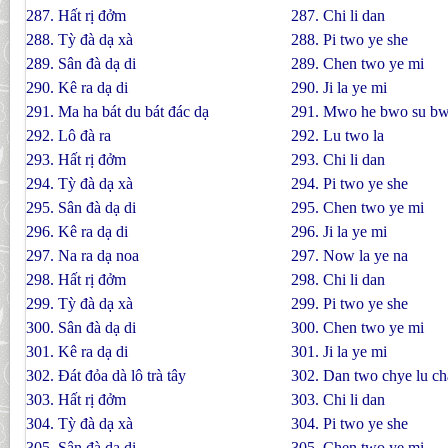
287. Hất rị đởm
287. Chi li dan
288. Tỳ đà dạ xà
288. Pi two ye she
289. Sân đà dạ di
289. Chen two ye mi
290. Kê ra dạ di
290. Ji la ye mi
291. Ma ha bát du bát đác dạ
291. Mwo he bwo su bw
292. Lô đà ra
292. Lu two la
293. Hất rị đởm
293. Chi li dan
294. Tỳ đà dạ xà
294. Pi two ye she
295. Sân đà dạ di
295. Chen two ye mi
296. Kê ra dạ di
296. Ji la ye mi
297. Na ra dạ noa
297. Now la ye na
298. Hất rị đởm
298. Chi li dan
299. Tỳ đà dạ xà
299. Pi two ye she
300. Sân đà dạ di
300. Chen two ye mi
301. Kê ra dạ di
301. Ji la ye mi
302. Ðát đỏa dà lô trà tây
302. Dan two chye lu ch
303. Hất rị đởm
303. Chi li dan
304. Tỳ đà dạ xà
304. Pi two ye she
305. Sân đà dạ di
305. Chen two ye mi