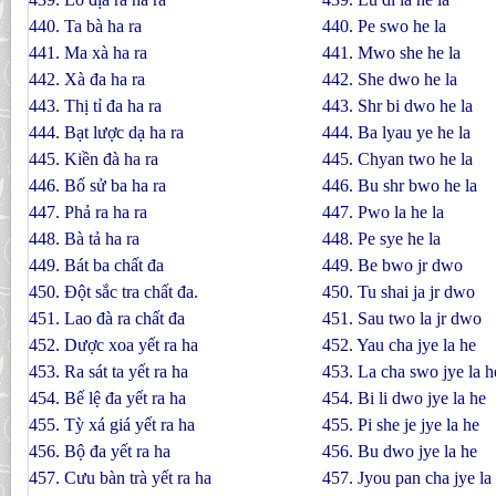
440. Ta bà ha ra
440. Pe swo he la
441. Ma xà ha ra
441. Mwo she he la
442. Xà đa ha ra
442. She dwo he la
443. Thị tỉ đa ha ra
443. Shr bi dwo he la
444. Bạt lược dạ ha ra
444. Ba lyau ye he la
445. Kiền đà ha ra
445. Chyan two he la
446. Bố sử ba ha ra
446. Bu shr bwo he la
447. Phả ra ha ra
447. Pwo la he la
448. Bà tả ha ra
448. Pe sye he la
449. Bát ba chất đa
449. Be bwo jr dwo
450. Ðột sắc tra chất đa.
450. Tu shai ja jr dwo
451. Lao đà ra chất đa
451. Sau two la jr dwo
452. Dược xoa yết ra ha
452. Yau cha jye la he
453. Ra sát ta yết ra ha
453. La cha swo jye la h
454. Bế lệ đa yết ra ha
454. Bi li dwo jye la he
455. Tỳ xá giá yết ra ha
455. Pi she je jye la he
456. Bộ đa yết ra ha
456. Bu dwo jye la he
457. Cưu bàn trà yết ra ha
457. Jyou pan cha jye la