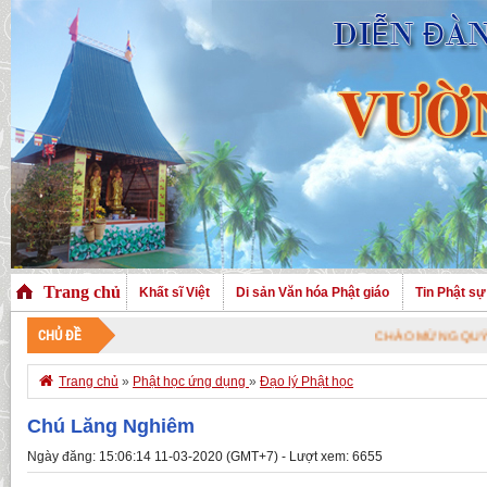
Trang chủ
Khất sĩ Việt
Di sản Văn hóa Phật giáo
Tin Phật sự
CHỦ ĐỀ
CHÀO MỪNG QUÝ VỊ ĐÃ G

Trang chủ
»
Phật học ứng dụng
»
Đạo lý Phật học
Chú Lăng Nghiêm
Ngày đăng: 15:06:14 11-03-2020 (GMT+7) - Lượt xem: 6655