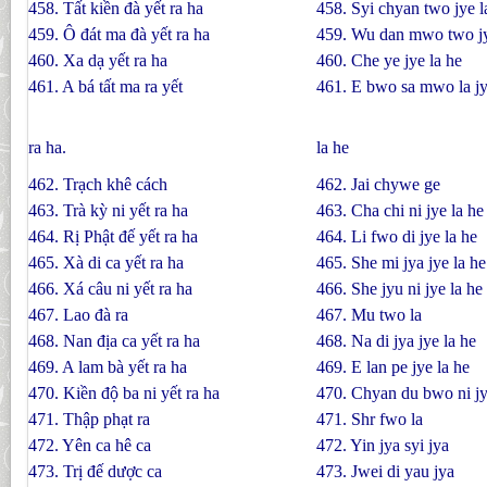
458. Tất kiền đà yết ra ha
458. Syi chyan two jye l
459. Ô đát ma đà yết ra ha
459. Wu dan mwo two jy
460. Xa dạ yết ra ha
460. Che ye jye la he
461. A bá tất ma ra yết
461. E bwo sa mwo la j
ra ha.
la he
462. Trạch khê cách
462. Jai chywe ge
463. Trà kỳ ni yết ra ha
463. Cha chi ni jye la he
464. Rị Phật đế yết ra ha
464. Li fwo di jye la he
465. Xà di ca yết ra ha
465. She mi jya jye la he
466. Xá câu ni yết ra ha
466. She jyu ni jye la he
467. Lao đà ra
467. Mu two la
468. Nan địa ca yết ra ha
468. Na di jya jye la he
469. A lam bà yết ra ha
469. E lan pe jye la he
470. Kiền độ ba ni yết ra ha
470. Chyan du bwo ni jy
471. Thập phạt ra
471. Shr fwo la
472. Yên ca hê ca
472. Yin jya syi jya
473. Trị đế dược ca
473. Jwei di yau jya