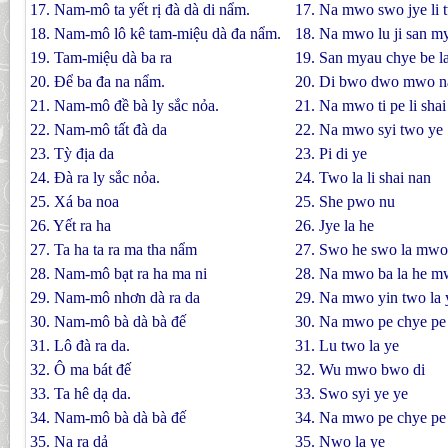
17. Nam-mô ta yết rị đà dà di nẩm.
17. Na mwo swo jye li 
18. Nam-mô lô kê tam-miệu dà đa nẩm.
18. Na mwo lu ji san m
19. Tam-miệu dà ba ra
19. San myau chye be l
20. Ðể ba đa na nẩm.
20. Di bwo dwo mwo n
21. Nam-mô đề bà ly sắc nỏa.
21. Na mwo ti pe li shai
22. Nam-mô tất đà da
22. Na mwo syi two ye
23. Tỳ địa da
23. Pi di ye
24. Ðà ra ly sắc nỏa.
24. Two la li shai nan
25. Xá ba noa
25. She pwo nu
26. Yết ra ha
26. Jye la he
27. Ta ha ta ra ma tha nẩm
27. Swo he swo la mwo
28. Nam-mô bạt ra ha ma ni
28. Na mwo ba la he m
29. Nam-mô nhơn dà ra da
29. Na mwo yin two la 
30. Nam-mô bà dà bà đế
30. Na mwo pe chye pe 
31. Lô đà ra da.
31. Lu two la ye
32. Ô ma bát đế
32. Wu mwo bwo di
33. Ta hê dạ da.
33. Swo syi ye ye
34. Nam-mô bà dà bà đế
34. Na mwo pe chye pe 
35. Na ra dả
35. Nwo la ye