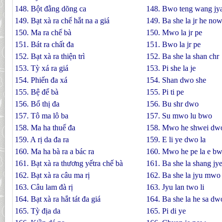
148. Bột đằng dõng ca
148. Bwo teng wang jy
149. Bạt xà ra chế hắt na a giá
149. Ba she la jr he now
150. Ma ra chế bà
150. Mwo la jr pe
151. Bát ra chất đa
151. Bwo la jr pe
152. Bạt xà ra thiện trì
152. Ba she la shan chr
153. Tỳ xá ra giá
153. Pi she la je
154. Phiến đa xá
154. Shan dwo she
155. Bệ để bà
155. Pi ti pe
156. Bổ thị đa
156. Bu shr dwo
157. Tô ma lô ba
157. Su mwo lu bwo
158. Ma ha thuế đa
158. Mwo he shwei dw
159. A rị da đa ra
159. E li ye dwo la
160. Ma ha bà ra a bác ra
160. Mwo he pe la e bw
161. Bạt xà ra thương yếtra chế bà
161. Ba she la shang jye
162. Bạt xà ra câu ma rị
162. Ba she la jyu mwo 
163. Câu lam đà rị
163. Jyu lan two li
164. Bạt xà ra hắt tát đa giá
164. Ba she la he sa dw
165. Tỳ địa da
165. Pi di ye