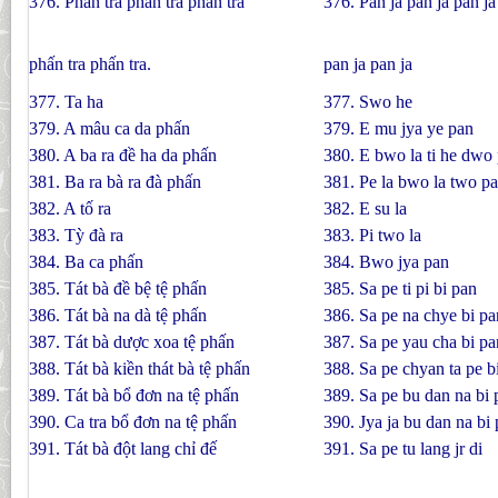
376. Phấn tra phấn tra phấn tra
376. Pan ja pan ja pan ja
phấn tra phấn tra.
pan ja pan ja
377. Ta ha
377. Swo he
379. A mâu ca da phấn
379. E mu jya ye pan
380. A ba ra đề ha da phấn
380. E bwo la ti he dwo
381. Ba ra bà ra đà phấn
381. Pe la bwo la two p
382. A tố ra
382. E su la
383. Tỳ đà ra
383. Pi two la
384. Ba ca phấn
384. Bwo jya pan
385. Tát bà đề bệ tệ phấn
385. Sa pe ti pi bi pan
386. Tát bà na dà tệ phấn
386. Sa pe na chye bi pa
387. Tát bà dược xoa tệ phấn
387. Sa pe yau cha bi pa
388. Tát bà kiền thát bà tệ phấn
388. Sa pe chyan ta pe b
389. Tát bà bổ đơn na tệ phấn
389. Sa pe bu dan na bi 
390. Ca tra bổ đơn na tệ phấn
390. Jya ja bu dan na bi
391. Tát bà đột lang chỉ đế
391. Sa pe tu lang jr di