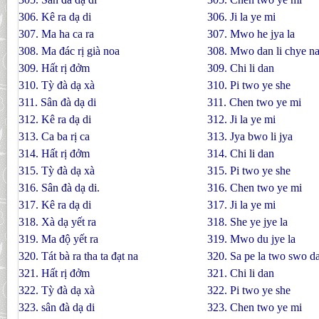
306. Kê ra dạ di
306. Ji la ye mi
307. Ma ha ca ra
307. Mwo he jya la
308. Ma đác rị già noa
308. Mwo dan li chye n
309. Hất rị đởm
309. Chi li dan
310. Tỳ đà dạ xà
310. Pi two ye she
311. Sân đà dạ di
311. Chen two ye mi
312. Kê ra dạ di
312. Ji la ye mi
313. Ca ba rị ca
313. Jya bwo li jya
314. Hất rị đởm
314. Chi li dan
315. Tỳ đà dạ xà
315. Pi two ye she
316. Sân đà dạ di.
316. Chen two ye mi
317. Kê ra dạ di
317. Ji la ye mi
318. Xà dạ yết ra
318. She ye jye la
319. Ma độ yết ra
319. Mwo du jye la
320. Tát bà ra tha ta đạt na
320. Sa pe la two swo d
321. Hất rị đởm
321. Chi li dan
322. Tỳ đà dạ xà
322. Pi two ye she
323. sân đà dạ di
323. Chen two ye mi