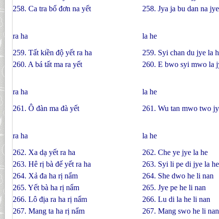
258. Ca tra bổ đơn na yết
258. Jya ja bu dan na jye
ra ha
la he
259. Tất kiền độ yết ra ha
259. Syi chan du jye la 
260. A bá tất ma ra yết
260. E bwo syi mwo la j
ra ha
la he
261. Ô đàn ma đà yết
261. Wu tan mwo two jy
ra ha
la he
262. Xa dạ yết ra ha
262. Che ye jye la he
263. Hê rị bà đế yết ra ha
263. Syi li pe di jye la he
264. Xả đa ha rị nẩm
264. She dwo he li nan
265. Yết bà ha rị nẩm
265. Jye pe he li nan
266. Lô địa ra ha rị nẩm
266. Lu di la he li nan
267. Mang ta ha rị nẩm
267. Mang swo he li nan