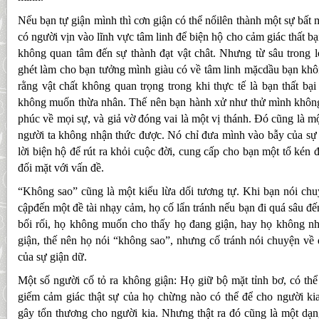
Nếu bạn tự giận mình thì cơn giận có thể nổilên thành một sự bất
có người vịn vào lĩnh vực tâm linh để biện hộ cho cảm giác thất b
không quan tâm đến sự thành đạt vật chât. Nhưng từ sâu trong l
ghét làm cho bạn tưởng mình giàu có về tâm linh mặcdầu bạn khô
rằng vật chất không quan trọng trong khi thực tế là bạn thất bại
không muốn thừa nhân. Thế nên bạn hành xử như thử mình không 
phúc về mọi sự, và giả vờ đóng vai là một vị thánh. Đó cũng là m
người ta không nhận thức được. Nó chỉ đưa mình vào bẫy của sự 
lời biện hộ để rút ra khỏi cuộc đời, cung cấp cho bạn một tổ kén 
đối mặt với vấn đề.
“Không sao” cũng là một kiểu lừa dối tương tự. Khi bạn nói chu
cậpđến một đề tài nhạy cảm, họ cố lẩn tránh nếu bạn đi quá sâu đ
bối rối, họ không muốn cho thấy họ đang giận, hay họ không n
giận, thế nên họ nói “không sao”, nhưng cố tránh nói chuyện về đ
của sự giận dữ.
Một số người cố tỏ ra không giận: Họ giữ bộ mặt tỉnh bơ, có thể 
giếm cảm giác thật sự của họ chừng nào có thể để cho người k
gây tổn thương cho người kia. Nhưng thật ra đó cũng là một dạ