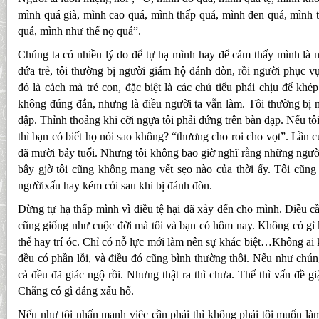
mình quá già, mình cao quá, mình thấp quá, mình đen quá, mình 
quá, mình như thế nọ quá”.
Chúng ta có nhiều lý do để tự hạ mình hay để cảm thấy mình là n
đứa trẻ, tôi thường bị người giám hộ đánh đòn, rồi người phục vụ,
đó là cách mà trẻ con, đặc biệt là các chú tiểu phải chịu để khé
không đúng đắn, nhưng là điều người ta vẫn làm. Tôi thường bị n
dập. Thỉnh thoảng khi cỡi ngựa tôi phải đứng trên bàn đạp. Nếu t
thì bạn có biết họ nói sao không? “thương cho roi cho vọt”. Lần cu
đã mười bảy tuổi. Nhưng tôi không bao giờ nghĩ rằng những người 
bây gjờ tôi cũng không mang vết sẹo nào của thời ấy. Tôi cũng 
ngườixấu hay kém cỏi sau khi bị đánh đòn.
Đừng tự hạ thấp mình vì điều tệ hại đã xảy đến cho mình. Điều c
cũng giống như cuộc đời mà tôi và bạn có hôm nay. Không có gì 
thể hay trí óc. Chỉ có nỗ lực mới làm nên sự khác biệt…Không ai 
đều có phần lỗi, và điều đó cũng bình thường thôi. Nếu như chúng
cả đều đã giác ngộ rồi. Nhưng thật ra thì chưa. Thế thì vấn đề gi
Chẳng có gì đáng xấu hổ.
Nếu như tôi nhấn mạnh việc cần phải thì không phải tôi muốn là