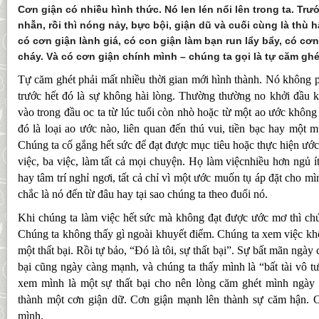
Cơn giận có nhiều hình thức. Nó len lén nổi lên trong ta. Trướ
nhẫn, rồi thì nóng nảy, bực bội, giận dũ và cuối cùng là thù 
có cơn giận lành giá, có con giận làm bạn run lẩy bẩy, có cơ
cháy. Và có cơn giận chính mình – chúng ta gọi là tự căm ghé
Tự căm ghét phải mất nhiều thời gian mới hình thành. Nó không ph
trước hết đó là sự không hài lòng. Thường thường no khởi đầu k
vào trong đầu oc ta từ lúc tuổi còn nhò hoặc từ một ao ước khôn
đó là loại ao ước nào, liên quan đến thú vui, tiền bạc hay một m
Chúng ta cố gắng hết sức để đạt được mục tiêu hoặc thực hiện ướ
việc, ba việc, làm tất cả mọi chuyện. Họ làm việcnhiều hơn ngủ í
hay tâm trí nghỉ ngơi, tất cả chỉ vì một ước muốn tụ áp đặt cho 
chắc là nó đến từ đâu hay tại sao chúng ta theo đuổi nó.
Khi chúng ta làm việc hết sức mà không đạt được ước mơ thì chú
Chúng ta không thấy gì ngoài khuyết điểm. Chúng ta xem việc k
một thất bại. Rồi tự bảo, “Đó là tôi, sự thất bại”. Sự bất mãn ngày
bại cũng ngày càng mạnh, và chúng ta thấy mình là “bất tài vô t
xem mình là một sự thất bại cho nên lòng căm ghét mình ngày
thành một cơn giận dữ. Cơn giận mạnh lên thành sự căm hận. C
mình.