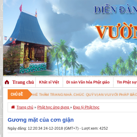
Trang chủ
Khất sĩ Việt
Di sản Văn hóa Phật giáo
Tin Phật sự
CHỦ ĐỀ
Ị ĐÃ GHÉ THĂM TRANG NHÀ. CHÚC QUÝ VỊ AN VUI VỚI PHÁP BẢO CAO QUÝ 

Trang chủ
»
Phật học ứng dụng
»
Đạo lý Phật học
Gương mặt của cơn giận
Ngày đăng: 12:20:34 24-12-2018 (GMT+7) - Lượt xem: 4252