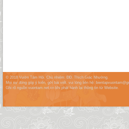
© 2018 Vườn Tâm Hội. Chủ nhiệm: ĐĐ. Thích Giác Nhường.
Mọi sự đóng góp ý kiến, gởi bài viết, vui lòng liên hệ:
bientapvuontam@gm
Ghi rõ nguồn vuontam.net.vn khi phát hành lại thông tin từ Website.