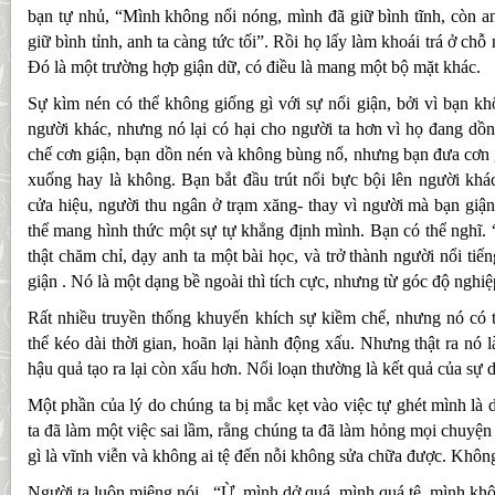
bạn tự nhủ, “Mình không nổi nóng, mình đã giữ bình tĩnh, còn an
giữ bình tỉnh, anh ta càng tức tối”. Rồi họ lấy làm khoái trá ở chỗ
Đó là một trường hợp giận dữ, có điều là mang một bộ mặt khác.
Sự kìm nén có thể không giống gì với sự nổi giận, bởi vì bạn k
người khác, nhưng nó lại có hại cho người ta hơn vì họ đang dồ
chế cơn giận, bạn dồn nén và không bùng nổ, nhưng bạn đưa cơn 
xuống hay là không. Bạn bắt đầu trút nổi bực bội lên người khá
cửa hiệu, người thu ngân ở trạm xăng- thay vì người mà bạn giậ
thể mang hình thức một sự tự khẳng định mình. Bạn có thể nghĩ. 
thật chăm chỉ, dạy anh ta một bài học, và trở thành người nổi tiến
giận . Nó là một dạng bề ngoài thì tích cực, nhưng từ góc độ nghiệ
Rất nhiều truyền thống khuyến khích sự kiềm chế, nhưng nó có th
thể kéo dài thời gian, hoãn lại hành động xấu. Nhưng thật ra nó 
hậu quả tạo ra lại còn xấu hơn. Nổi loạn thường là kết quả của sự 
Một phần của lý do chúng ta bị mắc kẹt vào việc tự ghét mình là 
ta đã làm một việc sai lầm, rằng chúng ta đã làm hỏng mọi chuyệ
gì là vĩnh viễn và không ai tệ đến nỗi không sửa chữa được. Khôn
Người ta luôn miệng nói , “Ừ, mình dở quá, mình quá tệ, mình khô