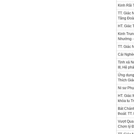
Kinh Rãi
TT. Giác 
Tăng Đoà
HT. Giác 
Kinh Trun
Nhường - 
TT. Giác 
Cái Nghè
Tịnh xá N
III, Hệ ph
Ứng dụng l
Thích Gi
Ni sư Phụ
HT. Giác 
khóa tu T
Bát Chánh
thoát: TT
Vượt Qua 
Chơn lý Đ