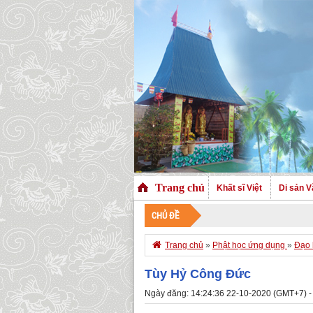
Trang chủ
Khất sĩ Việt
Di sản V
CHỦ ĐỀ

Trang chủ
»
Phật học ứng dụng
»
Đạo 
Tùy Hỷ Công Đức
Ngày đăng: 14:24:36 22-10-2020 (GMT+7) -