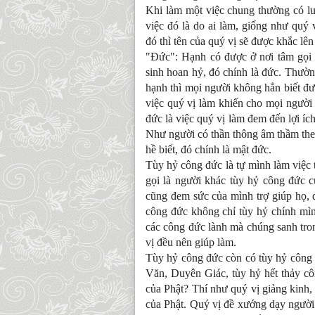
Khi làm một việc chung thường có lư
việc đó là do ai làm, giống như quý
đó thì tên của quý vị sẽ được khắc lên
"Đức": Hạnh có được ở nơi tâm gọi 
sinh hoan hỷ, đó chính là đức. Thườn
hạnh thì mọi người không hẳn biết đ
việc quý vị làm khiến cho mọi người 
đức là việc quý vị làm đem đến lợi í
Như người có thần thông âm thầm the
hề biết, đó chính là mật đức.
Tùy hỷ công đức là tự mình làm việc 
gọi là người khác tùy hỷ công đức c
cũng đem sức của mình trợ giúp họ, 
công đức không chỉ tùy hỷ chính mìn
các công đức lành mà chúng sanh tron
vị đều nên giúp làm.
Tùy hỷ công đức còn có tùy hỷ công 
Văn, Duyên Giác, tùy hỷ hết thảy cô
của Phật? Thí như quý vị giảng kinh,
của Phật. Quý vị đề xướng dạy người