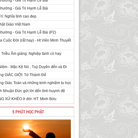
Nhường - Giá Trị Hạnh Lễ Bái
Nhường - Giá Trị Hạnh Lễ Bái
rí: Nghĩa tình cao đẹp.
hật Giáo Việt Nam
Nhường - Giá Trị Hạnh Lễ Bái (P2)
 Cuộc Đời (rất hay) - Ht Viên Minh Thuyết
 Triều Âm giảng: Nghiệp tánh có hay
iệm - Mặc Kệ Nó , Tuỳ Duyên đến và Đi
ng GIÁC GIỚI: Tứ Thánh Đế
g Giác Toàn và những kinh nghiệm tu học
h Nhuận Đức gửi lời đến tình huynh đệ
NG XỬ KHÉO ở đời: HT. Minh Bửu
5 PHÚT HỌC PHẬT