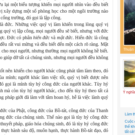
u lại một biểu tượng khiến mọi người nhìn vào đều biết
 vị xây dựng một số phòng học cho một ngôi trường nào
 cổng trường, đó gọi là lập công.
là đức. Những việc quý vị làm khiến trong lòng quý vị
g quý vị lập công, mọi người đều sẽ biết, nhưng với đức
ược. Đức có phân
hiển đức
và
mật đức
. Hiển đức là công
đều rất vui mừng và đều biết đến một cách rõ ràng. Mật
Thuận 
ch cho mọi người, nhưng thường mọi người không hề biết.
o giúp đỡ tất cả chúng sinh, nhưng mọi người đều không
tốt nên khiến cho người khác cũng phát tâm làm theo, đó
ủa mình; người khác làm việc tốt, quý vị biết được nên
đó gọi là mình tùy hỷ công đức của người khác. Tùy hỷ
h mà còn tùy hỷ người khác, cho đến tùy hỷ theo tất cả
Ý nghĩ
g pháp giới đã làm với tâm hoan hỷ, hễ là việc lành quý
đức của Phật, công đức của Bồ-tát, công đức của Thanh
Làm t
ng đức của chúng sinh. Thế nào gọi là tùy hỷ công đức
Cuộc 
 thuyết pháp, giáo hóa chúng sinh, đó là tùy hỷ công đức
thể k
 thực hành sáu độ, muôn hạnh, thực hành Bồ-tát đạo, đó
tất cả!