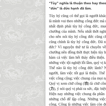
“Tùy” nghĩa là thuận theo hay theo
“đức” là đức hạnh đã làm.
Tùy hỷ cũng có thể gọi là người khá
là mình vui theo những công đức mà
nhất định phải tùy hỷ công đức, mu
chướng của mình. Nếu nhất thời nghi
cho nên nói tùy hỷ công đức cũng c
cũng chính là tùy hỷ công đức. Đã n
đức? Vì nguyện thứ tư là chuyên v
chướng nên đồng thời thực hiện tùy
hàm cả việc làm hết thảy điều thiện.
những việc tội nghiệt lỗi lầm, quý vị
Thế nào là tùy hỷ công đức lành? N
người, làm việc tốt gọi là thiện. Th
việc công cộng; việc chung của mọi n
Quý vị xem chữ công (
功
) là chữ côn
(
力
), ý nói quý vị phải ra sức, đặc b
Hiện nay những việc chung đa phần 
những chỗ để lập công. Những việc 
công. Công là những việc làm còn đư