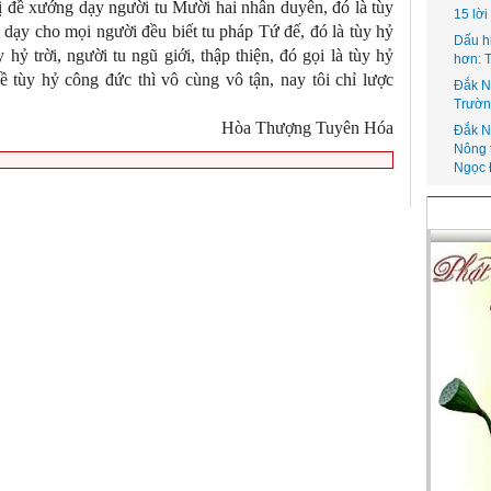
ị đề xướng dạy người tu Mười hai nhân duyên, đó là tùy
15 lờ
dạy cho mọi người đều biết tu pháp Tứ đế, đó là tùy hỷ
Dấu h
ỷ trời, người tu ngũ giới, thập thiện, đó gọi là tùy hỷ
hơn: 
ề tùy hỷ công đức thì vô cùng vô tận, nay tôi chỉ lược
Đắk N
Trườn
Hòa Thượng Tuyên Hóa
Đắk N
Nông 
Ngọc 