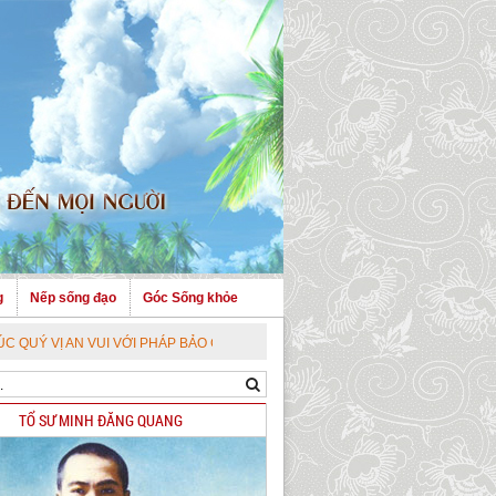
g
Nếp sống đạo
Góc Sống khỏe
N VUI VỚI PHÁP BẢO CAO QUÝ !
TỔ SƯ MINH ĐĂNG QUANG