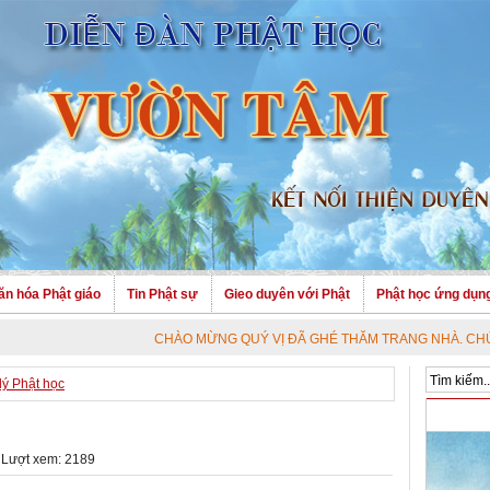
ăn hóa Phật giáo
Tin Phật sự
Gieo duyên với Phật
Phật học ứng dụn
CHÀO MỪNG QUÝ VỊ ĐÃ GHÉ THĂM TRANG NHÀ. CHÚC QUÝ VỊ A
lý Phật học
 Lượt xem: 2189