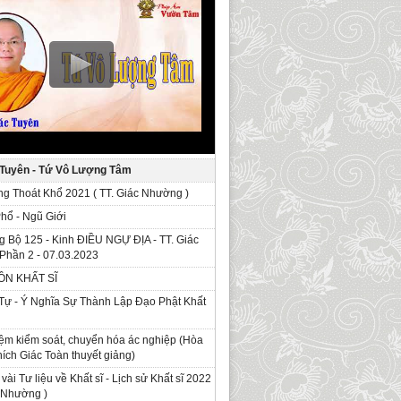
 Tuyên - Tứ Vô Lượng Tâm
g Thoát Khổ 2021 ( TT. Giác Nhường )
Phổ - Ngũ Giới
g Bộ 125 - Kinh ÐIỀU NGỰ ĐỊA - TT. Giác
Phần 2 - 07.03.2023
ỒN KHẤT SĨ
Tự - Ý Nghĩa Sự Thành Lập Đạo Phật Khất
ệm kiểm soát, chuyển hóa ác nghiệp (Hòa
ích Giác Toàn thuyết giảng)
 vài Tư liệu về Khất sĩ - Lịch sử Khất sĩ 2022
c Nhường )