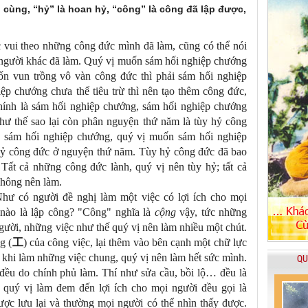
 cùng, “hỷ” là hoan hỷ, “công” là công đã lập được,
c vui theo những công đức mình đã làm, cũng có thể nói
 người khác đã làm. Quý vị muốn sám hối nghiệp chướng
ốn vun trồng vô vàn công đức thì phải sám hối nghiệp
ệp chướng chưa thể tiêu trừ thì nên tạo thêm công đức,
hính là sám hối nghiệp chướng, sám hối nghiệp chướng
hư thế sao lại còn phân nguyện thứ năm là tùy hỷ công
ề sám hối nghiệp chướng, quý vị muốn sám hối nghiệp
 hỷ công đức ở nguyện thứ năm. Tùy hỷ công đức đã bao
 Tất cả những công đức lành, quý vị nên tùy hỷ; tất cả
 không nên làm.
hư có người đề nghị làm một việc có lợi ích cho mọi
ế nào là lập công? "Công" nghĩa là
cộng
vậy, tức những
gười, những việc như thế quý vị nên làm nhiều một chút.
g (
工
) của công việc, lại thêm vào bên cạnh một chữ lực
iệt khi làm những việc chung, quý vị nên làm hết sức mình.
QU
đều do chính phủ làm. Thí như sửa cầu, bồi lộ… đều là
quý vị làm đem đến lợi ích cho mọi người đều gọi là
ợc lưu lại và thường mọi người có thể nhìn thấy được.