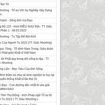
 Tâm Từ
Nhường - Tổ sư Với Sự Nghiệp Xây Dựng
n.
Thành - Sống Đời Vui Đạo
g Bộ 125 - Kinh ÐIỀU NGỰ ĐỊA - TT. Giác
Phần 1 - 06.03.2023
Nhường - Tu Tập Để Bớt Khổ
o Của Người Tu 2022 (TT. Giác Nhường)
gọc Tòng - Tổ đình Nam Trung, Giáo đoàn
ái Phật giáo Khất sĩ Việt Nam
ời Phật dạy trong đời sống tu tập - TT.
ác Nhường
ng Liên - Mục Tiêu Của Đời Sống
Minh thăm và chia sẻ kinh nghiệm tu học tại
ruyền thống Khất sĩ lần thứ 31
 Đạo - Con đường độc nhất đi vào giải
. MINH ĐẠO
Tính Thụ Động - trích Pháp ngữ Tổ sư từ
i Tu 2022 ( TT. Giác Nhường )