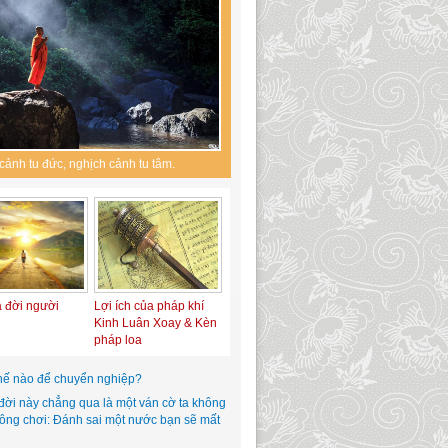
cảnh tu đức, nghịch cảnh tu tâm.
a đời người
Lợi ích của pháp khí
Kinh Luân Xoay & Kèn
pháp loa
hế nào để chuyển nghiệp?
đời này chẳng qua là một ván cờ ta không
hông chơi: Đánh sai một nước bạn sẽ mất