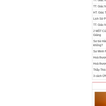
TT. Giác 
TT. Giác 
HT. Giác T
Lịch Sử P
TT. Giác 
2 MẶT Của
Giảng
Sư bà Hải
không?
Sư Minh N
Hoà thượ
Hoà thượn
Thầy Thíc
3 cách Ứ