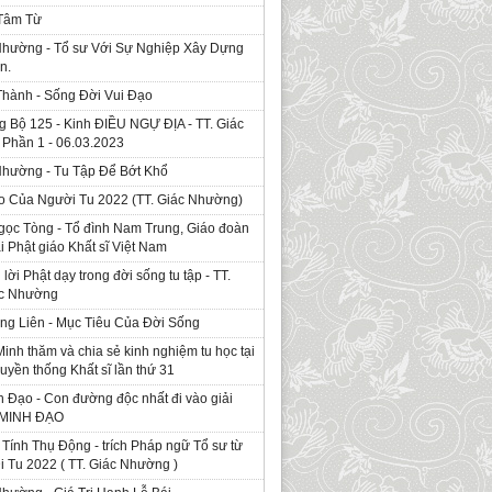
 Tâm Từ
Nhường - Tổ sư Với Sự Nghiệp Xây Dựng
n.
Thành - Sống Đời Vui Đạo
g Bộ 125 - Kinh ÐIỀU NGỰ ĐỊA - TT. Giác
Phần 1 - 06.03.2023
Nhường - Tu Tập Để Bớt Khổ
o Của Người Tu 2022 (TT. Giác Nhường)
gọc Tòng - Tổ đình Nam Trung, Giáo đoàn
ái Phật giáo Khất sĩ Việt Nam
ời Phật dạy trong đời sống tu tập - TT.
ác Nhường
ng Liên - Mục Tiêu Của Đời Sống
Minh thăm và chia sẻ kinh nghiệm tu học tại
ruyền thống Khất sĩ lần thứ 31
 Đạo - Con đường độc nhất đi vào giải
. MINH ĐẠO
Tính Thụ Động - trích Pháp ngữ Tổ sư từ
i Tu 2022 ( TT. Giác Nhường )