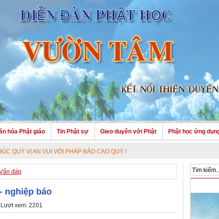
ăn hóa Phật giáo
Tin Phật sự
Gieo duyên với Phật
Phật học ứng dụn
VUI VỚI PHÁP BẢO CAO QUÝ !
Vấn đáp
- nghiệp báo
 Lượt xem: 2201