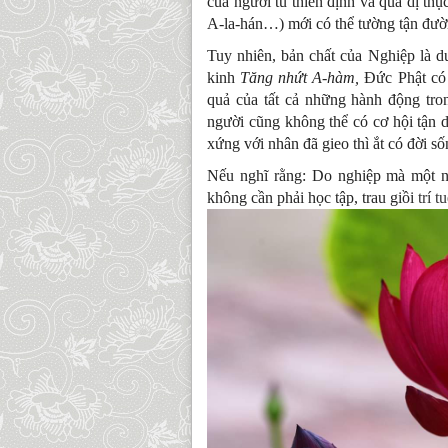
của người tu thiền định và quả dị th
A-la-hán…) mới có thể tường tận đườ
Tuy nhiên, bản chất của Nghiệp là du
kinh
Tăng
nhứt A-hàm,
Đức Phật có 
quả của tất cả những hành động tro
người cũng không thể có cơ hội tận d
xứng với nhân đã gieo thì ắt có đời s
Nếu nghĩ rằng: Do nghiệp mà một n
không cần phải học tập, trau giồi
trí t