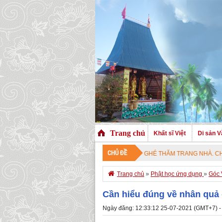
Trang chủ
Khất sĩ Việt
Di sản V
CHỦ ĐỀ
CHÀO MỪNG QUÝ VỊ ĐÃ GHÉ THĂM TRANG NHÀ. CHÚC QUÝ VỊ AN 

Trang chủ
»
Phật học ứng dụng
»
Góc 
Cần hiểu đúng về nhân quả 
Ngày đăng: 12:33:12 25-07-2021 (GMT+7) -