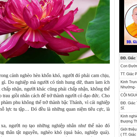
ĐĐ. Giác
Con Đườn
TT. Giác 
rong cảnh nghèo hèn khốn khó, người đó phải cam chịu,
 gì. Do nghiệp mà người có tính hung dữ, tham lam ích
Kinh Trun
Nhường- 
i chấp nhận, người khác cũng phải chấp nhận, không thể
o trau giồi nhân cách để trở thành người có đạo đức. Cho
CỘI NGU
phàm phu không thể trở thành bậc Thánh, vì cái nghiệp
ĐĐ. Giác 
Sĩ.
nỗ lực tu tập… Đó đều là những quan niệm tiêu cực, là
Kinh nghi
thượng Th
 xa, người nọ tạo những nghiệp nhân như thế nào đó
Giới thiệu
ng thân tật nguyền, nghèo khó (quả báo, nghiệp quả).
( TT. Giá