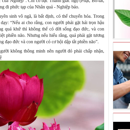
ục của Nghiệp”. Chỉ có bậc Thánh giác ngộ (Phật, Bồ-tát,
ng đi phức tạp của Nhân quả - Nghiệp báo.
yên sinh vô ngã, là bất định, có thể chuyển hóa. Trong
dạy: “Nếu ai cho rằng, con người phải gặt hái trọn hậu
ng quá khứ thì không thể có đời sống đạo đức, và con
iệt phiền não. Nhưng nếu hiểu rằng, quả phải gặt tương
ống đạo đức và con người có cơ hội dập tắt phiền não”.
gười không thông minh nên người đó phải chấp nhận,
uệ