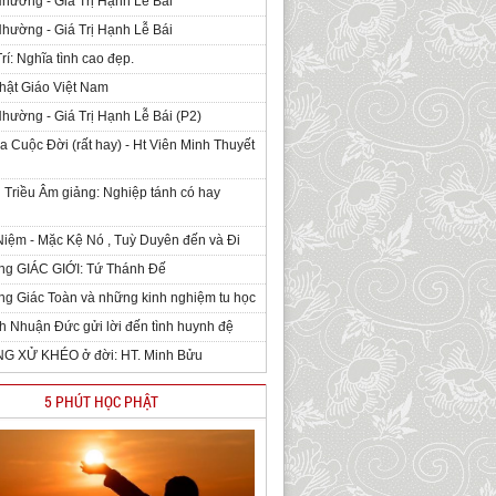
Nhường - Giá Trị Hạnh Lễ Bái
Nhường - Giá Trị Hạnh Lễ Bái
rí: Nghĩa tình cao đẹp.
hật Giáo Việt Nam
Nhường - Giá Trị Hạnh Lễ Bái (P2)
 Cuộc Đời (rất hay) - Ht Viên Minh Thuyết
 Triều Âm giảng: Nghiệp tánh có hay
iệm - Mặc Kệ Nó , Tuỳ Duyên đến và Đi
ng GIÁC GIỚI: Tứ Thánh Đế
g Giác Toàn và những kinh nghiệm tu học
h Nhuận Đức gửi lời đến tình huynh đệ
NG XỬ KHÉO ở đời: HT. Minh Bửu
5 PHÚT HỌC PHẬT