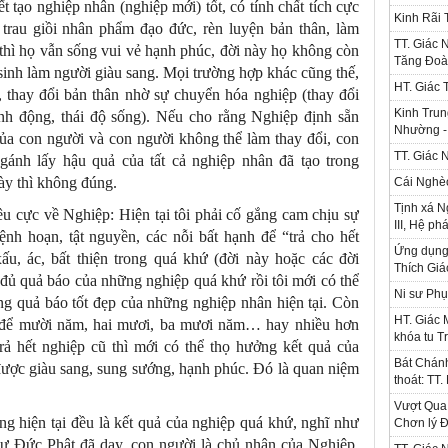
t tạo nghiệp nhân (nghiệp mới) tốt, có tính chất tích cực
Kinh Rãi
 trau giồi nhân phẩm đạo đức, rèn luyện bản thân, làm
TT. Giác 
p) thì họ vẫn sống vui vẻ hạnh phúc, đời này họ không còn
Tăng Đoà
inh làm người giàu sang. Mọi trường hợp khác cũng thế,
HT. Giác 
, thay đổi bản thân nhờ sự chuyển hóa nghiệp (thay đổi
Kinh Trun
ành động, thái độ sống). Nếu cho rằng Nghiệp định sẵn
Nhường - 
của con người và con người không thể làm thay đổi, con
TT. Giác 
 gánh lấy hậu quả của tất cả nghiệp nhân đã tạo trong
 này thì không đúng.
Cái Nghè
Tịnh xá N
êu cực về Nghiệp: Hiện tại tôi phải cố gắng cam chịu sự
III, Hệ ph
nh hoạn, tật nguyền, các nỗi bất hạnh để “trả cho hết
Ứng dụng l
ấu, ác, bất thiện trong quá khứ (đời này hoặc các đời
Thích Gi
u đủ quả báo của những nghiệp quá khứ rồi tôi mới có thể
Ni sư Phụ
ng quả báo tốt đẹp của những nghiệp nhân hiện tại. Còn
HT. Giác 
là để mười năm, hai mươi, ba mươi năm… hay nhiều hơn
khóa tu T
trả hết nghiệp cũ thì mới có thể thọ hưởng kết quả của
Bát Chánh
được giàu sang, sung sướng, hạnh phúc. Đó là quan niệm
thoát: TT
Vượt Qua 
g hiện tại đều là kết quả của nghiệp quá khứ, nghĩ như
Chơn lý Đ
hư Đức Phật đã dạy, con người là chủ nhân của Nghiệp.