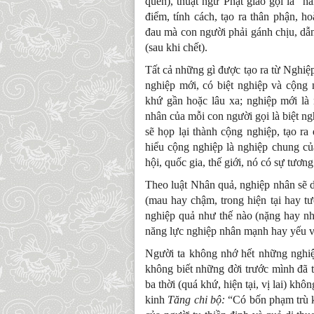
quen), thuật ngữ Phật giáo gọi là “h
điểm, tính cách, tạo ra thân phận, 
đau mà con người phải gánh chịu, dẫn
(sau khi chết).
Tất cả những gì được tạo ra từ Nghiệ
nghiệp mới, có biệt nghiệp và cộng 
khứ gần hoặc lâu xa; nghiệp mới là 
nhân của mỗi con người gọi là biệt n
sẽ họp lại thành cộng nghiệp, tạo ra
hiểu cộng nghiệp là nghiệp chung c
hội, quốc gia, thế giới, nó có sự tươ
Theo luật Nhân quả, nghiệp nhân sẽ 
(mau hay chậm, trong hiện tại hay tư
nghiệp quả như thế nào (nặng hay nh
năng lực nghiệp nhân mạnh hay yếu v
Người ta không nhớ hết những nghiệ
không biết những đời trước mình đã 
ba thời (quá khứ, hiện tại, vị lai) kh
kinh
Tăng chi bộ:
“Có bốn phạm trù kh