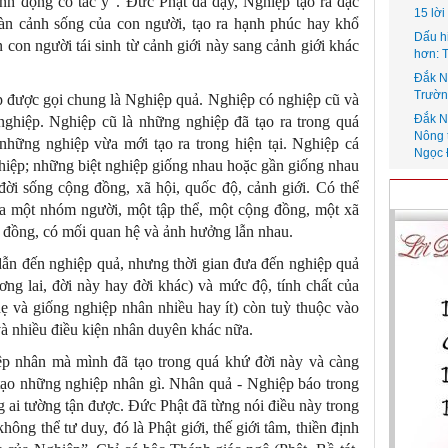
ành động có tác ý”. Đức Phật đã dạy, Nghiệp tạo ra đặc
15 lờ
hoàn cảnh sống của con người, tạo ra hạnh phúc hay khổ
Dấu h
 con người tái sinh từ cảnh giới này sang cảnh giới khác
hơn: 
Đắk N
Trườn
p được gọi chung là Nghiệp quả. Nghiệp có nghiệp cũ và
Đắk N
nghiệp. Nghiệp cũ là những nghiệp đã tạo ra trong quá
Nông 
những nghiệp vừa mới tạo ra trong hiện tại. Nghiệp cá
Ngọc 
ghiệp; những biệt nghiệp giống nhau hoặc gần giống nhau
 đời sống cộng đồng, xã hội, quốc độ, cảnh giới. Có thể
ủa một nhóm người, một tập thể, một cộng đồng, một xã
ng đồng, có mối quan hệ và ảnh hưởng lẫn nhau.
dẫn đến nghiệp quả, nhưng thời gian đưa đến nghiệp quả
ơng lai, đời này hay đời khác) và mức độ, tính chất của
ẹ và giống nghiệp nhân nhiều hay ít) còn tuỳ thuộc vào
à nhiều điều kiện nhân duyên khác nữa.
p nhân mà mình đã tạo trong quá khứ đời này và càng
tạo những nghiệp nhân gì. Nhân quả - Nghiệp báo trong
ông ai tường tận được. Đức Phật đã từng nói điều này trong
ông thể tư duy, đó là Phật giới, thế giới tâm, thiền định