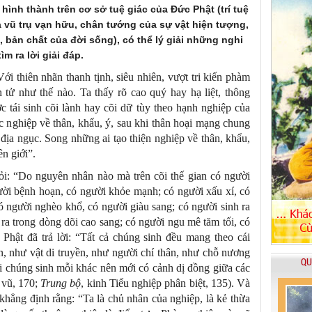
ình thành trên cơ sở tuệ giác của Đức Phật (trí tuệ
a vũ trụ vạn hữu, chân tướng của sự vật hiện tượng,
bản chất của đời sống), có thể lý giải những nghi
m ra lời giải đáp.
ới thiên nhãn thanh tịnh, siêu nhiên, vượt tri kiến phàm
h tử như thế nào. Ta thấy rõ cao quý hay hạ liệt, thông
 tái sinh cõi lành hay cõi dữ tùy theo hạnh nghiệp của
ác nghiệp về thân, khẩu, ý, sau khi thân hoại mạng chung
 địa ngục. Song những ai tạo thiện nghiệp về thân, khẩu,
iên giới”.
ỏi: “Do nguyên nhân nào mà trên cõi thế gian có người
ời bệnh hoạn, có người khỏe mạnh; có người xấu xí, có
 người nghèo khổ, có người giàu sang; có người sinh ra
h ra trong dòng dõi cao sang; có người ngu mê tăm tối, có
c Phật đã trả lời: “Tất cả chúng sinh đều mang theo cái
, như vật di truyền, như người chí thân, như chỗ nương
QU
ỗi chúng sinh mỗi khác nên mới có cảnh dị đồng giữa các
 vũ, 170;
Trung bộ
, kinh Tiểu nghiệp phân biệt, 135). Và
khẳng định rằng: “Ta là chủ nhân của nghiệp, là kẻ thừa