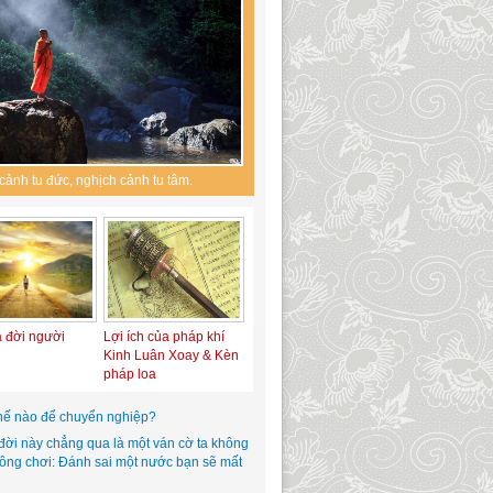
cảnh tu đức, nghịch cảnh tu tâm.
a đời người
Lợi ích của pháp khí
Kinh Luân Xoay & Kèn
pháp loa
hế nào để chuyển nghiệp?
đời này chẳng qua là một ván cờ ta không
hông chơi: Đánh sai một nước bạn sẽ mất