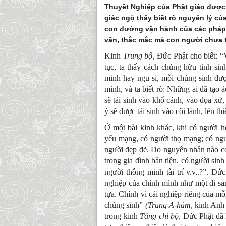
Thuyết Nghiệp của Phật giáo được h
giác ngộ thấy biết rõ nguyên lý củ
con đường vận hành của các pháp, 
vấn, thắc mắc mà con người chưa tì
Kinh
Trung bộ,
Đức Phật cho biết: “V
tục, ta thấy cách chúng hữu tình sin
minh hay ngu si, mỗi chúng sinh được
mình, và ta biết rõ: Những ai đã tạo 
sẽ tái sinh vào khổ cảnh, vào đọa xứ,
ý sẽ được tái sinh vào cõi lành, lên th
Ở một bài kinh khác, khi có người h
yểu mạng, có người thọ mạng; có ngư
người đẹp đẽ. Do nguyên nhân nào có
trong gia đình bần tiện, có người sin
người thông minh tài trí v.v..?”. Đứ
nghiệp của chính mình như một di sản
tựa. Chính vì cái nghiệp riêng của m
chúng sinh”
(Trung
A-hàm
, kinh Anh
trong kinh
Tăng chi bộ,
Đức Phật đã 