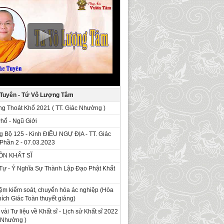
 Tuyên - Tứ Vô Lượng Tâm
g Thoát Khổ 2021 ( TT. Giác Nhường )
Phổ - Ngũ Giới
g Bộ 125 - Kinh ÐIỀU NGỰ ĐỊA - TT. Giác
Phần 2 - 07.03.2023
ỒN KHẤT SĨ
Tự - Ý Nghĩa Sự Thành Lập Đạo Phật Khất
ệm kiểm soát, chuyển hóa ác nghiệp (Hòa
ích Giác Toàn thuyết giảng)
 vài Tư liệu về Khất sĩ - Lịch sử Khất sĩ 2022
c Nhường )