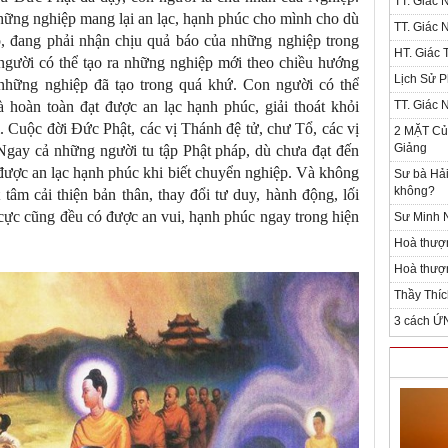
TT. Giác 
 những nghiệp mang lại an lạc, hạnh phúc cho mình cho dù
TT. Giác 
, đang phải nhận chịu quả báo của những nghiệp trong
HT. Giác T
người có thể tạo ra những nghiệp mới theo chiều hướng
Lịch Sử P
những nghiệp đã tạo trong quá khứ. Con người có thể
à hoàn toàn đạt được an lạc hạnh phúc, giải thoát khỏi
TT. Giác 
i. Cuộc đời Đức Phật, các vị Thánh đệ tử, chư Tổ, các vị
2 MẶT Của
Giảng
Ngay cả những người tu tập Phật pháp, dù chưa đạt đến
ó được an lạc hạnh phúc khi biết chuyển nghiệp. Và không
Sư bà Hải
không?
 tâm cải thiện bản thân, thay đổi tư duy, hành động, lối
cực cũng đều có được an vui, hạnh phúc ngay trong hiện
Sư Minh N
Hoà thượ
Hoà thượn
Thầy Thíc
3 cách Ứ