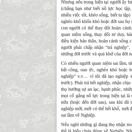
Nhưng nếu trong hiện tại người ấy biế
(chẳng hạn như biết nỗ lực học tập,
nhiều việc tốt, khéo sống, biết tu tậ
nghèo khổ khốn khó hoặc đời sau họ s
con người có thể thay đổi hoàn cảnh
quan niệm sống, thay đổi tư duy, h
điều kiện bản thân, hoàn cảnh sống 
người phải chấp nhận “trả nghiệp”,
những đời trước và quá khứ của đời
Có nhiều người quan niệm sai lầm, ti
bất công, oan ức, nghèo khó hoặc bệ
nghiệp” v.v… vì tôi đã tạo nghiệp x
trước). Phải trả hết nghiệp, nhận chị
thọ hưởng sự an lạc, hạnh phúc, nhữ
mọi cố gắng nỗ lực trong hiện tại 
nữa (hoặc đến đời sau), sau khi đã 
nghiệp mới, mới có thể hết khổ, mới 
sai lầm về Nghiệp.
Nếu nghĩ những gì đang thọ nhận tron
thế là hiểu chưa đúng về Nghiệp. N