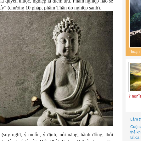
p là quyến thuộc, nghiệp là điểm tựa. Phàm nghiệp nào sẽ
ệp ấy” (chương 10 pháp, phẩm Thân do nghiệp sanh).
Thuận 
Ý nghĩ
Làm t
Cuộc 
thể k
 (suy nghĩ, ý muốn, ý định, nói năng, hành động, thói
tất cả!