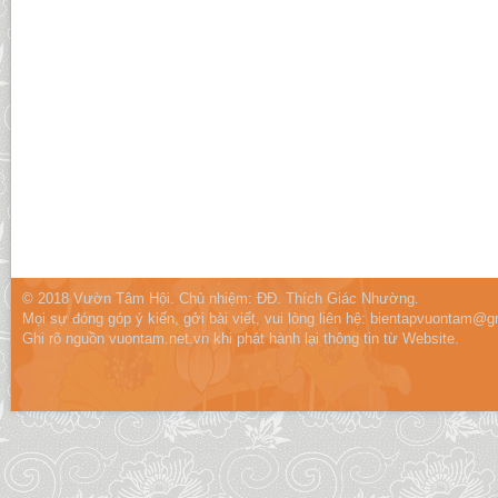
© 2018 Vườn Tâm Hội. Chủ nhiệm: ĐĐ. Thích Giác Nhường.
Mọi sự đóng góp ý kiến, gởi bài viết, vui lòng liên hệ:
bientapvuontam@gm
Ghi rõ nguồn vuontam.net.vn khi phát hành lại thông tin từ Website.