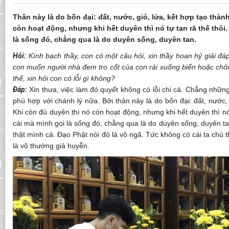
Thân này là do bốn đại: đất, nước, gió, lửa, kết hợp tạo thàn
còn hoạt động, nhưng khi hết duyên thì nó tự tan rã thế thôi.
là sống đó, chẳng qua là do duyên sống, duyên tan.
Hỏi:
Kính bạch thầy, con có một câu hỏi, xin thầy hoan hỷ giải đá
con muốn người nhà đem tro cốt của con rải xuống biển hoặc chô
thế, xin hỏi con có lỗi gì không?
Đáp:
Xin thưa, việc làm đó quyết không có lỗi chi cả. Chẳng nhữn
phù hợp với chánh lý nữa. Bởi thân này là do bốn đại: đất, nước, 
Khi còn đủ duyên thì nó còn hoạt động, nhưng khi hết duyên thì nó 
cái mà mình gọi là sống đó, chẳng qua là do duyên sống, duyên tan.
thật mình cả. Đạo Phật nói đó là vô ngã. Tức không có cái ta chủ t
là vô thường giả huyễn.