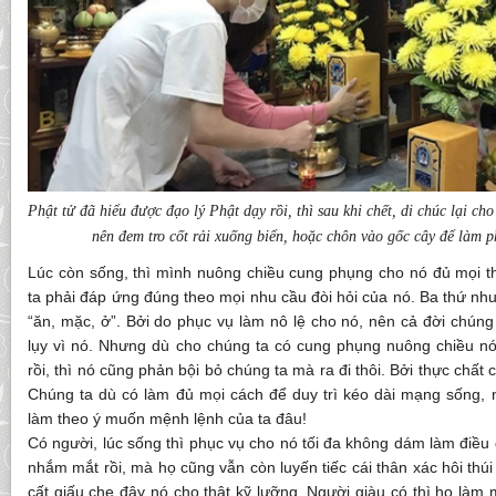
Phật tử đã hiểu được đạo lý Phật dạy rồi, thì sau khi chết, di chúc lại ch
nên đem tro cốt rải xuống biển, hoặc chôn vào gốc cây để làm 
Lúc còn sống, thì mình nuông chiều cung phụng cho nó đủ mọi th
ta phải đáp ứng đúng theo mọi nhu cầu đòi hỏi của nó. Ba thứ nhu c
“ăn, mặc, ở”. Bởi do phục vụ làm nô lệ cho nó, nên cả đời chúng 
lụy vì nó. Nhưng dù cho chúng ta có cung phụng nuông chiều nó
rồi, thì nó cũng phản bội bỏ chúng ta mà ra đi thôi. Bởi thực chất 
Chúng ta dù có làm đủ mọi cách để duy trì kéo dài mạng sống,
làm theo ý muốn mệnh lệnh của ta đâu!
Có người, lúc sống thì phục vụ cho nó tối đa không dám làm điều gì
nhắm mắt rồi, mà họ cũng vẫn còn luyến tiếc cái thân xác hôi thú
cất giấu che đậy nó cho thật kỹ lưỡng. Người giàu có thì họ làm