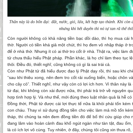
Thân này là do bốn đại: đất, nước, gió, lửa, kết hợp tạo thành. Khi còn 
nhưng khi hết duyên thì nó tự tan rã thế thô
Còn người không có khả năng tiền bạc dồi dào, thì họ mua cái h
thờ. Người có tiền khá giả một chút, thì họ đem vô nhập tháp ở t
để ở nhà thờ. Nhưng ít có ai thờ tro cốt ở nhà. Thật ra, việc làm 
tử chưa thấu hiểu Phật pháp. Phần khác, là họ chỉ làm theo tục 
thôi. Điều đó, thiết nghĩ, cũng không có gì là sai trái cả.
Còn như Phật tử đã hiểu được đạo lý Phật dạy rồi, thì sau khi chế
“sau khi thiêu xong, nên đem tro cốt rải xuống biển, hoặc chôn 
cho cây cỏ”. Thiết nghĩ, như vậy còn có lợi ích hơn. Vì thân này 
tứ đại, khi không còn xài được nữa, thì phải trả trở về nguyên q
hợp tình hợp lý. Và như thế, mới đúng theo luật nhân quả là hễ có 
Đồng thời, Phật tử được cái lợi thực tế nữa là khỏi phải tốn kém
con cháu. Thay vì sử dụng đồng tiền cho việc làm mả mồ tốn kém
tháp, thì chúng ta nên đem đồng tiền đó để bố thí cứu giúp cho
đang lâm vào hoàn cảnh đau khổ ngút ngàn như tàn tật, đau ốm, 
là có ích lợi vô cùng. Tuy nhiên, ở đây, chúng tôi cũng xin thưa rõ