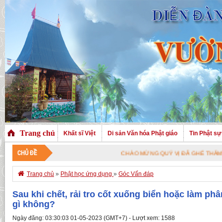
Trang chủ
Khất sĩ Việt
Di sản Văn hóa Phật giáo
Tin Phật sự
CHỦ ĐỀ
CHÀO MỪNG QUÝ VỊ ĐÃ GHÉ THĂM TRANG NHÀ

Trang chủ
»
Phật học ứng dụng
»
Góc Vấn đáp
Sau khi chết, rải tro cốt xuống biển hoặc làm phâ
gì không?
Ngày đăng: 03:30:03 01-05-2023 (GMT+7) - Lượt xem: 1588