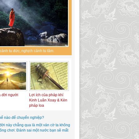
cảnh tu đức, nghịch cảnh tu tâm.
a đời người
Lợi ích của pháp khí
Kinh Luân Xoay & Kèn
pháp loa
hế nào để chuyển nghiệp?
đời này chẳng qua là một ván cờ ta không
hông chơi: Đánh sai một nước bạn sẽ mất