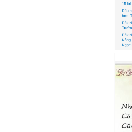
15 lờ
Dấu h
hơn: 
Đắk N
Trườn
Đắk N
Nông 
Ngọc 