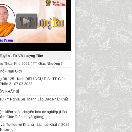
 Tuyên - Tứ Vô Lượng Tâm
g Thoát Khổ 2021 ( TT. Giác Nhường )
Phổ - Ngũ Giới
g Bộ 125 - Kinh ÐIỀU NGỰ ĐỊA - TT. Giác
Phần 2 - 07.03.2023
ỒN KHẤT SĨ
Tự - Ý Nghĩa Sự Thành Lập Đạo Phật Khất
ệm kiểm soát, chuyển hóa ác nghiệp (Hòa
ích Giác Toàn thuyết giảng)
 vài Tư liệu về Khất sĩ - Lịch sử Khất sĩ 2022
c Nhường )