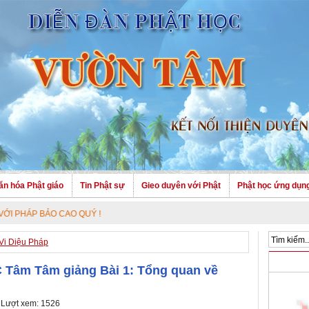
ăn hóa Phật giáo
Tin Phật sự
Gieo duyên với Phật
Phật học ứng dụn
P BẢO CAO QUÝ !
Vi Diệu Pháp
C Tâm Tâm giảng Bài 1: Tổng quan về
 Lượt xem: 1526