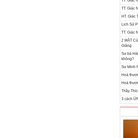
TT. Giác 
TT. Giác 
HT. Giác T
Lịch Sử P
TT. Giác 
2 MẶT Của
Giảng
Sư bà Hải
không?
Sư Minh N
Hoà thượ
Hoà thượn
Thầy Thíc
3 cách Ứ