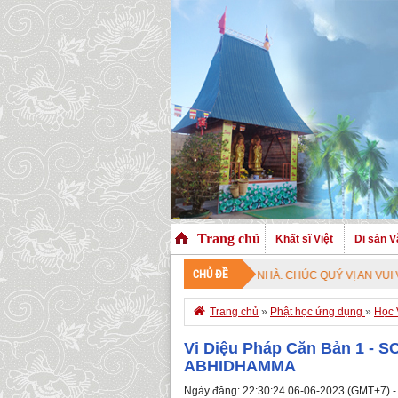
Trang chủ
Khất sĩ Việt
Di sản V
CHỦ ĐỀ
HÀO MỪNG QUÝ VỊ ĐÃ GHÉ THĂM TRANG NHÀ. CHÚC QUÝ VỊ AN VUI VỚI PHÁ

Trang chủ
»
Phật học ứng dụng
»
Học 
Vi Diệu Pháp Căn Bản 1 - S
ABHIDHAMMA
Ngày đăng: 22:30:24 06-06-2023 (GMT+7) -