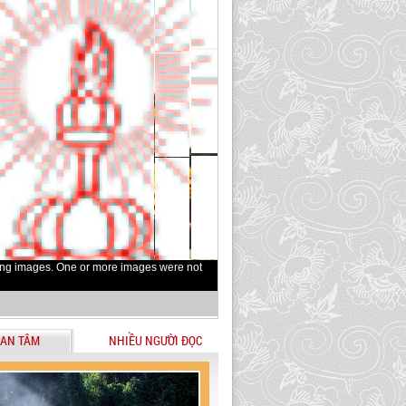
ing images. One or more images were not
AN TÂM
NHIỀU NGƯỜI ĐỌC