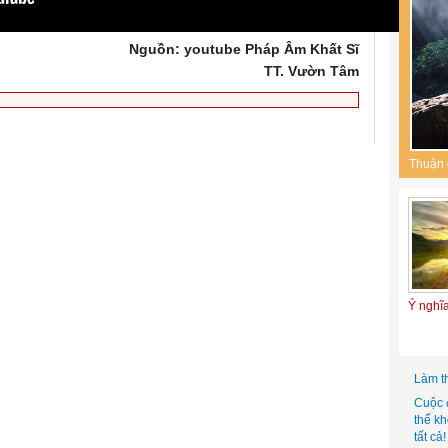
Nguồn: youtube Pháp Âm Khất Sĩ
TT. Vườn Tâm
Thuận 
Ý nghĩ
Làm t
Cuộc 
thể k
tất cả!