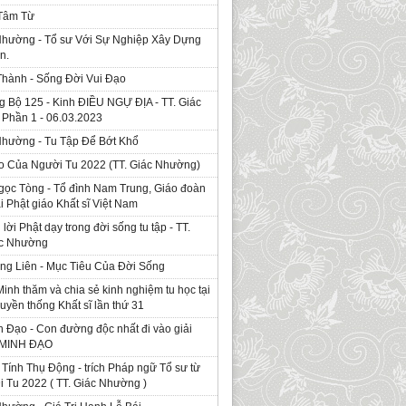
 Tâm Từ
Nhường - Tổ sư Với Sự Nghiệp Xây Dựng
n.
Thành - Sống Đời Vui Đạo
g Bộ 125 - Kinh ÐIỀU NGỰ ĐỊA - TT. Giác
Phần 1 - 06.03.2023
Nhường - Tu Tập Để Bớt Khổ
o Của Người Tu 2022 (TT. Giác Nhường)
gọc Tòng - Tổ đình Nam Trung, Giáo đoàn
ái Phật giáo Khất sĩ Việt Nam
ời Phật dạy trong đời sống tu tập - TT.
ác Nhường
ng Liên - Mục Tiêu Của Đời Sống
Minh thăm và chia sẻ kinh nghiệm tu học tại
ruyền thống Khất sĩ lần thứ 31
 Đạo - Con đường độc nhất đi vào giải
. MINH ĐẠO
Tính Thụ Động - trích Pháp ngữ Tổ sư từ
i Tu 2022 ( TT. Giác Nhường )