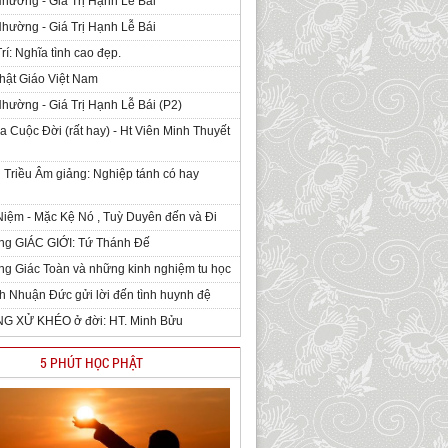
Nhường - Giá Trị Hạnh Lễ Bái
Nhường - Giá Trị Hạnh Lễ Bái
rí: Nghĩa tình cao đẹp.
hật Giáo Việt Nam
Nhường - Giá Trị Hạnh Lễ Bái (P2)
 Cuộc Đời (rất hay) - Ht Viên Minh Thuyết
 Triều Âm giảng: Nghiệp tánh có hay
iệm - Mặc Kệ Nó , Tuỳ Duyên đến và Đi
ng GIÁC GIỚI: Tứ Thánh Đế
g Giác Toàn và những kinh nghiệm tu học
h Nhuận Đức gửi lời đến tình huynh đệ
NG XỬ KHÉO ở đời: HT. Minh Bửu
5 PHÚT HỌC PHẬT