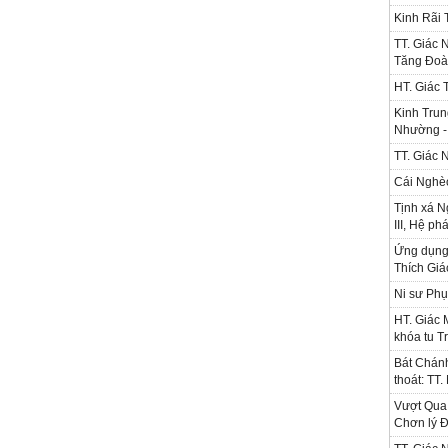
Kinh Rãi
TT. Giác 
Tăng Đoà
HT. Giác 
Kinh Trun
Nhường - 
TT. Giác 
Cái Nghè
Tịnh xá N
III, Hệ ph
Ứng dụng l
Thích Gi
Ni sư Phụ
HT. Giác 
khóa tu T
Bát Chánh
thoát: TT
Vượt Qua 
Chơn lý Đ