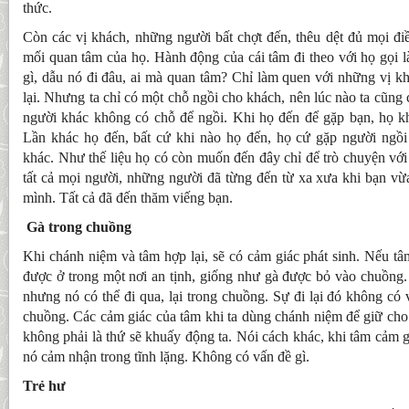
thức.
Còn các vị khách, những người bất chợt đến, thêu dệt đủ mọi đi
mối quan tâm của họ. Hành động của cái tâm đi theo với họ gọi là
gì, dẫu nó đi đâu, ai mà quan tâm? Chỉ làm quen với những vị k
lại. Nhưng ta chỉ có một chỗ ngồi cho khách, nên lúc nào ta cũng
người khác không có chỗ để ngồi. Khi họ đến để gặp bạn, họ 
Lần khác họ đến, bất cứ khi nào họ đến, họ cứ gặp người ngồi
khác. Như thế liệu họ có còn muốn đến đây chỉ để trò chuyện với
tất cả mọi người, những người đã từng đến từ xa xưa khi bạn vừ
mình. Tất cả đã đến thăm viếng bạn.
Gà trong chuồng
Khi chánh niệm và tâm hợp lại, sẽ có cảm giác phát sinh. Nếu tâm
được ở trong một nơi an tịnh, giống như gà được bỏ vào chuồng.
nhưng nó có thể đi qua, lại trong chuồng. Sự đi lại đó không có 
chuồng. Các cảm giác của tâm khi ta dùng chánh niệm để giữ cho 
không phải là thứ sẽ khuấy động ta. Nói cách khác, khi tâm cảm g
nó cảm nhận trong tĩnh lặng. Không có vấn đề gì.
Trẻ hư