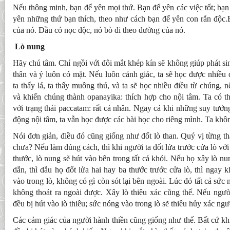
Nếu thông minh, bạn để yên mọi thứ. Bạn để yên các việc tốt; bạn
yên những thứ bạn thích, theo như cách bạn để yên con rắn độc.
của nó. Dầu có nọc độc, nó bò đi theo đường của nó.
Lò nung
Hãy chú tâm. Chỉ ngồi với đôi mắt khép kín sẽ không giúp phát sinh 
thân và ý luôn có mặt. Nếu luôn cảnh giác, ta sẽ học được nhiều 
ta thấy lá, ta thấy muông thú, và ta sẽ học nhiều điều từ chúng,
và khiến chúng thành opanayika: thích hợp cho nội tâm. Ta có th
với trạng thái paccatam: rất cá nhân. Ngay cả khi những suy tưởn
động nội tâm, ta vẫn học được các bài học cho riêng mình. Ta khô
Nói đơn giản, điều đó cũng giống như đốt lò than. Quý vị từng th
chưa? Nếu làm đúng cách, thì khi người ta đốt lửa trước cửa lò vớ
thước, lò nung sẽ hút vào bên trong tất cả khói. Nếu họ xây lò n
dẫn, thì dẫu họ đốt lửa hai hay ba thước trước cửa lò, thì ngay k
vào trong lò, không có gì còn sót lại bên ngoài. Lúc đó tất cả sức 
không thoát ra ngoài được. Xây lò thiêu xác cũng thế. Nếu người 
đều bị hút vào lò thiêu; sức nóng vào trong lò sẽ thiêu hủy xác ngư
Các cảm giác của người hành thiền cũng giống như thế. Bất cứ khi