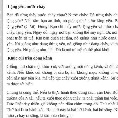
Lặng yên, nước chảy
Bạn đã từng thấy nước chảy chưa? Nước chảy: Đã từng thấy ch
lặng yên? Nếu tâm bạn an tĩnh, nó giống như nước lặng yên. B
lặng yên? (Cười) Đúng! Bạn chỉ thấy nước lặng yên và nước ch
chảy, lặng yên. Ngay đó, ngay nơi bạn không thể suy nghĩ tới: nơ
phát triển trí tuệ. Khi bạn quán sát tâm, nó giống như nước đang
yên. Nó giống như đang đứng yên, nó giống như đang chảy, vì th
lặng yên. Nó giống như thế. Đó là nơi trí tuệ có thể phát khởi.
Khúc củi trên dòng kênh
Giống như chặt một khúc củi, vứt xuống một dòng kênh, và để nó
kênh. Nếu khúc củi không bị sâu bọ ăn, không mục, không bị 
bên này hay bên kia, mà tiếp tục chảy xuôi xuống dòng kênh. Sư đ
ra được tới biển.
Chúng ta cũng thế. Nếu ta thực hành theo đúng cách của Đức Bổn
đường của Ngài, nếu ta xuôi theo dòng chảy, ta phải tránh hai việc
Đức Phật dạy thiền giả không nên đắm chìm trong đó. Thứ nhất l
Thứ hai là tự hành xác. Hai thứ này là hai bờ kênh, hai bờ sông. 
nước, chảy ra sông, là tâm của chúng ta.