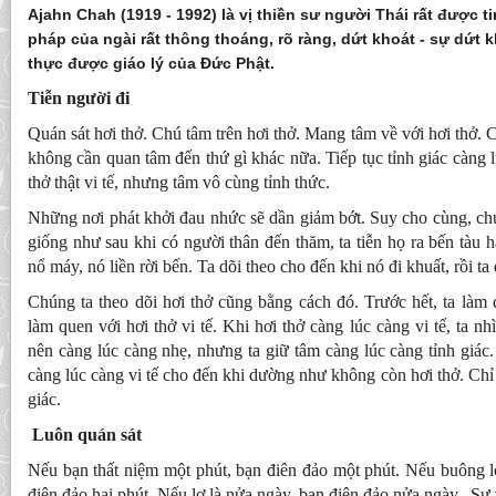
Ajahn Chah (1919 - 1992) là vị thiền sư người Thái rất được ti
pháp của ngài rất thông thoáng, rõ ràng, dứt khoát - sự dứt 
thực được giáo lý của Đức Phật.
Tiễn người đi
Quán sát hơi thở. Chú tâm trên hơi thở. Mang tâm về với hơi thở.
không cần quan tâm đến thứ gì khác nữa. Tiếp tục tỉnh giác càng 
thở thật vi tế, nhưng tâm vô cùng tỉnh thức.
Những nơi phát khởi đau nhức sẽ dần giảm bớt. Suy cho cùng, chú
giống như sau khi có người thân đến thăm, ta tiễn họ ra bến tàu 
nổ máy, nó liền rời bến. Ta dõi theo cho đến khi nó đi khuất, rồi ta 
Chúng ta theo dõi hơi thở cũng bằng cách đó. Trước hết, ta làm q
làm quen với hơi thở vi tế. Khi hơi thở càng lúc càng vi tế, ta nh
nên càng lúc càng nhẹ, nhưng ta giữ tâm càng lúc càng tỉnh giác. 
càng lúc càng vi tế cho đến khi dường như không còn hơi thở. Chỉ c
giác.
Luôn quán sát
Nếu bạn thất niệm một phút, bạn điên đảo một phút. Nếu buông l
điên đảo hai phút. Nếu lơ là nửa ngày, bạn điên đảo nửa ngày. Sự v