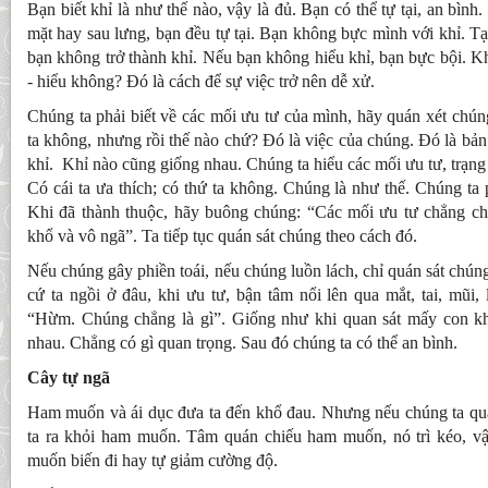
Bạn biết khỉ là như thế nào, vậy là đủ. Bạn có thể tự tại, an bình
mặt hay sau lưng, bạn đều tự tại. Bạn không bực mình với khỉ. Tạ
bạn không trở thành khỉ. Nếu bạn không hiểu khỉ, bạn bực bội. Kh
- hiểu không? Đó là cách để sự việc trở nên dễ xử.
Chúng ta phải biết về các mối ưu tư của mình, hãy quán xét chúng
ta không, nhưng rồi thế nào chứ? Đó là việc của chúng. Đó là bản
khỉ. Khỉ nào cũng giống nhau. Chúng ta hiểu các mối ưu tư, trạng
Có cái ta ưa thích; có thứ ta không. Chúng là như thế. Chúng ta 
Khi đã thành thuộc, hãy buông chúng: “Các mối ưu tư chẳng c
khổ và vô ngã”. Ta tiếp tục quán sát chúng theo cách đó.
Nếu chúng gây phiền toái, nếu chúng luồn lách, chỉ quán sát chúng
cứ ta ngồi ở đâu, khi ưu tư, bận tâm nổi lên qua mắt, tai, mũi, 
“Hừm. Chúng chẳng là gì”. Giống như khi quan sát mấy con kh
nhau. Chẳng có gì quan trọng. Sau đó chúng ta có thể an bình.
Cây tự ngã
Ham muốn và ái dục đưa ta đến khổ đau. Nhưng nếu chúng ta quá
ta ra khỏi ham muốn. Tâm quán chiếu ham muốn, nó trì kéo, v
muốn biến đi hay tự giảm cường độ.