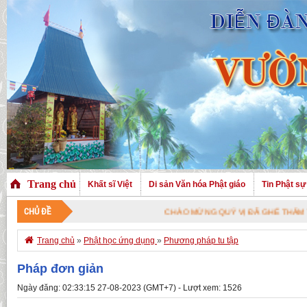
Trang chủ
Khất sĩ Việt
Di sản Văn hóa Phật giáo
Tin Phật sự
CHỦ ĐỀ
CHÀO MỪNG QUÝ VỊ ĐÃ GHÉ THĂM TRANG NHÀ. CH

Trang chủ
»
Phật học ứng dụng
»
Phương pháp tu tập
Pháp đơn giản
Ngày đăng: 02:33:15 27-08-2023 (GMT+7) - Lượt xem: 1526