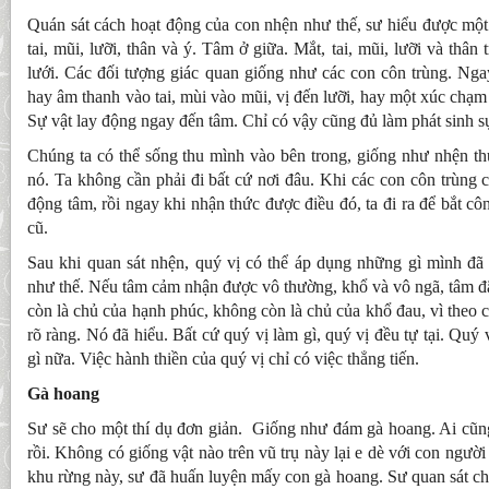
Quán sát cách hoạt động của con nhện như thế, sư hiểu được một 
tai, mũi, lưỡi, thân và ý. Tâm ở giữa. Mắt, tai, mũi, lưỡi và thân
lưới. Các đối tượng giác quan giống như các con côn trùng. Nga
hay âm thanh vào tai, mùi vào mũi, vị đến lưỡi, hay một xúc chạm đ
Sự vật lay động ngay đến tâm. Chỉ có vậy cũng đủ làm phát sinh sự
Chúng ta có thể sống thu mình vào bên trong, giống như nhện th
nó. Ta không cần phải đi bất cứ nơi đâu. Khi các con côn trùng 
động tâm, rồi ngay khi nhận thức được điều đó, ta đi ra để bắt côn
cũ.
Sau khi quan sát nhện, quý vị có thể áp dụng những gì mình đã 
như thế. Nếu tâm cảm nhận được vô thường, khổ và vô ngã, tâm 
còn là chủ của hạnh phúc, không còn là chủ của khổ đau, vì theo c
rõ ràng. Nó đã hiểu. Bất cứ quý vị làm gì, quý vị đều tự tại. Qu
gì nữa. Việc hành thiền của quý vị chỉ có việc thẳng tiến.
Gà hoang
Sư sẽ cho một thí dụ đơn giản. Giống như đám gà hoang. Ai cũng
rồi. Không có giống vật nào trên vũ trụ này lại e dè với con người
khu rừng này, sư đã huấn luyện mấy con gà hoang. Sư quan sát c