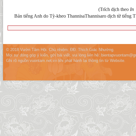
(Trích dịch theo
In 
Bản tiếng Anh do Tỳ-kheo ThannisaThannisaro dịch từ tiếng 
© 2018 Vườn Tâm Hội. Chủ nhiệm: ĐĐ. Thích Giác Nhường.
Mọi sự đóng góp ý kiến, gởi bài viết, vui lòng liên hệ:
bientapvuontam@gm
Ghi rõ nguồn vuontam.net.vn khi phát hành lại thông tin từ Website.