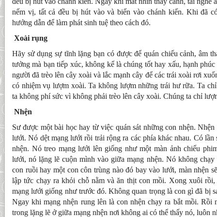
đều bị hút vào chánh kiến. Ngay khi mắt nhìn thấy cảnh, tai nghe 
nếm vị, tất cả đều bị hút vào và biến vào chánh kiến. Khi đã c
hướng dẫn để làm phát sinh tuệ theo cách đó.
Xoài rụng
Hãy sử dụng sự tĩnh lặng bạn có được để quán chiếu cảnh, âm th
tưởng mà bạn tiếp xúc, không kể là chúng tốt hay xấu, hạnh phú
người đã trèo lên cây xoài và lắc mạnh cây để các trái xoài rơi xu
có nhiệm vụ lượm xoài. Ta không lượm những trái hư rữa. Ta chỉ
ta không phí sức vì không phải trèo lên cây xoài. Chúng ta chỉ lượm
Nhện
Sư được một bài học hay từ việc quán sát những con nhện. Nhện
lưới. Nó dệt mạng lưới rồi trải rộng ra các phía khác nhau. Có lần
nhện. Nó treo mạng lưới lên giống như một màn ảnh chiếu phim
lưới, nó lặng lẽ cuộn mình vào giữa mạng nhện. Nó không chạy
con ruồi hay một con côn trùng nào đó bay vào lưới, màn nhện sẽ
lập tức chạy ra khỏi chỗ nằm và ăn thịt con mồi. Xong xuôi rồi
mạng lưới giống như trước đó. Không quan trọng là con gì đã bị sa
Ngay khi mạng nhện rung lên là con nhện chạy ra bắt mồi. Rồi nó
trong lặng lẽ ở giữa mạng nhện nơi không ai có thể thấy nó, luôn n