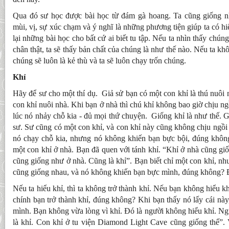
Qua đó sư học được bài học từ đám gà hoang. Ta cũng giống n
mùi, vị, sự xúc chạm và ý nghĩ là những phương tiện giúp ta có h
lại những bài học cho bất cứ ai biết tu tập. Nếu ta nhìn thấy chún
chân thật, ta sẽ thấy bản chất của chúng là như thế nào. Nếu ta kh
chúng sẽ luôn là kẻ thù và ta sẽ luôn chạy trốn chúng.
Khỉ
Hãy để sư cho một thí dụ. Giả sử bạn có một con khỉ là thú nuôi 
con khỉ nuôi nhà. Khi bạn ở nhà thì chú khỉ không bao giờ chịu n
lúc nó nhảy chỗ kia - đủ mọi thứ chuyện. Giống khỉ là như thế. G
sư. Sư cũng có một con khỉ, và con khỉ này cũng không chịu ngồi 
nó chạy chỗ kia, nhưng nó không khiến bạn bực bội, đúng khôn
một con khỉ ở nhà. Bạn đã quen với tánh khỉ. “Khỉ ở nhà cũng giố
cũng giống như ở nhà. Cũng là khỉ”. Bạn biết chỉ một con khỉ, nh
cũng giống nhau, và nó không khiến bạn bực mình, đúng không? Đ
Nếu ta hiểu khỉ, thì ta không trở thành khỉ. Nếu bạn không hiểu kh
chính bạn trở thành khỉ, đúng không? Khi bạn thấy nó lấy cái này
mình. Bạn không vừa lòng vì khỉ. Đó là người không hiểu khỉ. Ngư
là khỉ. Con khỉ ở tu viện Diamond Light Cave cũng giống thế”. 