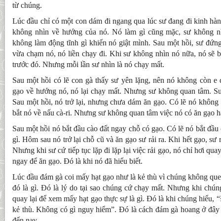
từ chúng.
Lúc đầu chỉ có một con dám đi ngang qua lúc sư đang đi kinh hàn
không nhìn về hướng của nó. Nó làm gì cũng mặc, sư không n
không làm động tĩnh gì khiến nó giật mình. Sau một hồi, sư đứng
vừa chạm nó, nó liền chạy đi. Khi sư không nhìn nó nữa, nó sẽ b
trước đó. Nhưng mỗi lần sư nhìn là nó chạy mất.
Sau một hồi có lẽ con gà thấy sư yên lặng, nên nó không còn e 
gạo về hướng nó, nó lại chạy mất. Nhưng sư không quan tâm. Sư 
Sau một hồi, nó trở lại, nhưng chưa dám ăn gạo. Có lẽ nó không b
bắt nó về nấu cà-ri. Nhưng sư không quan tâm việc nó có ăn gạo 
Sau một hồi nó bắt đầu cào đất ngay chỗ có gạo. Có lẽ nó bắt đầu
gì. Hôm sau nó trở lại chỗ cũ và ăn gạo sư rải ra. Khi hết gạo, sư r
Nhưng khi sư cứ tiếp tục lặp đi lặp lại việc rải gạo, nó chỉ hơi quay
ngay để ăn gạo. Đó là khi nó đã hiểu biết.
Lúc đầu đám gà coi mấy hạt gạo như là kẻ thù vì chúng không que
đó là gì. Đó là lý do tại sao chúng cứ chạy mất. Nhưng khi chún
quay lại để xem mấy hạt gạo thực sự là gì. Đó là khi chúng hiểu,
kẻ thù. Không có gì nguy hiểm”. Đó là cách đám gà hoang ở đây 
đến nay.