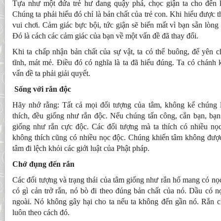
Tựa như một đứa trẻ hư đang quậy phá, chọc giận ta cho đến k
Chúng ta phải hiểu đó chỉ là bản chất của trẻ con. Khi hiểu được t
vui chơi. Cảm giác bực bội, tức giận sẽ biến mất vì bạn sẵn lòng
Đó là cách các cảm giác của bạn về một vấn đề đã thay đổi.
Khi ta chấp nhận bản chất của sự vật, ta có thể buông, để yên 
tĩnh, mát mẻ. Điều đó có nghĩa là ta đã hiểu đúng. Ta có chánh 
vấn đề ta phải giải quyết.
Sống với rắn độc
Hãy nhớ rằng: Tất cả mọi đối tượng của tâm, không kể chúng 
thích, đều giống như rắn độc. Nếu chúng tấn công, cắn bạn, bạn
giống như rắn cực độc. Các đối tượng mà ta thích có nhiều nọ
không thích cũng có nhiều nọc độc. Chúng khiến tâm không được
tâm đi lệch khỏi các giới luật của Phật pháp.
Chớ đụng đến rắn
Các đối tượng và trạng thái của tâm giống như rắn hổ mang có n
có gì cản trở rắn, nó bò đi theo đúng bản chất của nó. Dầu có n
ngoài. Nó không gây hại cho ta nếu ta không đến gần nó. Rắn ch
luôn theo cách đó.