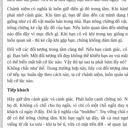
Chánh niệm có nghĩa là luôn giữ điều gì đó trong tâm. Khi hành
phải nhớ cảnh giác. Khi làm gì, bạn để tâm đến cái mình đang 
giống như có đồ vật muốn bán trong nhà. Bạn trông chừng đồ vật,
trông chừng kẻ cắp lấy đồ của bạn. Nếu luôn quan tâm đến những 
nào đến đây vì mục đích gì. Khi bạn có vũ khí trong tay giống n
luôn quan sát - thì kẻ cắp khi gặp bạn, chúng không dám làm gì.
Đối với các đối tượng trong tâm cũng thế. Nếu bạn cảnh giác, c
gì. Bạn biết: Một đối tượng tốt đẹp không thể khiến bạn an vui m
có thể biến mất bất cứ lúc nào. Vậy thì tại sao ta phải bám lấy nó
Không chắc như thế. Trong trường hợp này, hãy coi đối tượng như 
cứ tiếp tục huân tập theo cách này, ta cứ chánh niệm, luôn quán sá
bất cứ lúc nào.
Tiếp khách
Hãy giữ tâm cảnh giác và cảnh giác. Phải luôn canh chừng nó. N
họ đi. Không có chỗ cho họ ngồi, vì chỉ có một chỗ ngồi duy n
khách cả ngày ở đây. Đó là ý nghĩa của “buddho”. Trụ vững chãi n
để có thể trông chừng tâm. Khi bạn ngồi tại đây, tất cả mọi ng
viếng từ rất xa xưa - khi ta bé tí, vừa có mặt trên đời - sẽ quay lại