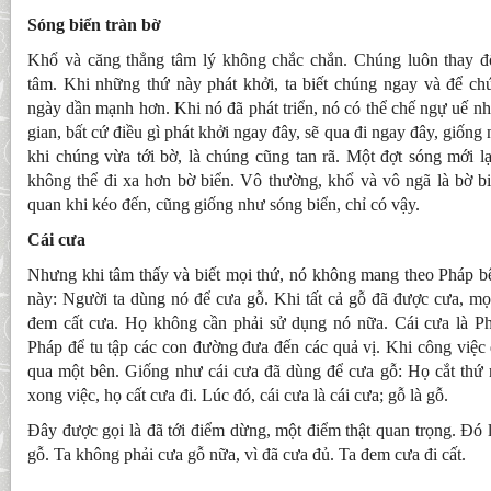
Sóng biển tràn bờ
Khổ và căng thẳng tâm lý không chắc chắn. Chúng luôn thay đ
tâm. Khi những thứ này phát khởi, ta biết chúng ngay và để ch
ngày dần mạnh hơn. Khi nó đã phát triển, nó có thể chế ngự uế nh
gian, bất cứ điều gì phát khởi ngay đây, sẽ qua đi ngay đây, giống
khi chúng vừa tới bờ, là chúng cũng tan rã. Một đợt sóng mới lạ
không thể đi xa hơn bờ biển. Vô thường, khổ và vô ngã là bờ bi
quan khi kéo đến, cũng giống như sóng biển, chỉ có vậy.
Cái cưa
Nhưng khi tâm thấy và biết mọi thứ, nó không mang theo Pháp b
này: Người ta dùng nó để cưa gỗ. Khi tất cả gỗ đã được cưa, mọ
đem cất cưa. Họ không cần phải sử dụng nó nữa. Cái cưa là P
Pháp để tu tập các con đường đưa đến các quả vị. Khi công việc 
qua một bên. Giống như cái cưa đã dùng để cưa gỗ: Họ cắt thứ n
xong việc, họ cất cưa đi. Lúc đó, cái cưa là cái cưa; gỗ là gỗ.
Đây được gọi là đã tới điểm dừng, một điểm thật quan trọng. Đó l
gỗ. Ta không phải cưa gỗ nữa, vì đã cưa đủ. Ta đem cưa đi cất.