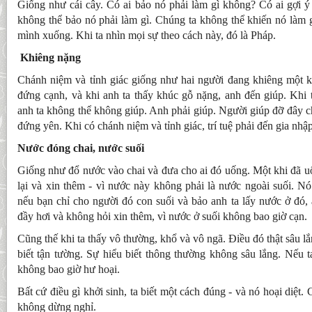
Giống như cái cây. Có ai bảo nó phải làm gì không? Có ai gợi ý
không thể bảo nó phải làm gì. Chúng ta không thể khiến nó làm 
mình xuống. Khi ta nhìn mọi sự theo cách này, đó là Pháp.
Khiêng nặng
Chánh niệm và tỉnh giác giống như hai người đang khiêng một 
đứng cạnh, và khi anh ta thấy khúc gỗ nặng, anh đến giúp. Khi 
anh ta không thể không giúp. Anh phải giúp. Người giúp đỡ đây ch
đứng yên. Khi có chánh niệm và tỉnh giác, trí tuệ phải đến gia nhậ
Nước đóng chai, nước suối
Giống như đổ nước vào chai và đưa cho ai đó uống. Một khi đã uố
lại và xin thêm - vì nước này không phải là nước ngoài suối. N
nếu bạn chỉ cho người đó con suối và bảo anh ta lấy nước ở đó, 
đầy hơi và không hỏi xin thêm, vì nước ở suối không bao giờ cạn.
Cũng thế khi ta thấy vô thường, khổ và vô ngã. Điều đó thật sâu lắng
biết tận tường. Sự hiểu biết thông thường không sâu lắng. Nếu ta
không bao giờ hư hoại.
Bất cứ điều gì khởi sinh, ta biết một cách đúng - và nó hoại diệt.
không dừng nghỉ.