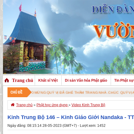
Trang chủ
Khất sĩ Việt
Di sản Văn hóa Phật giáo
Tin Phật sự
CHỦ ĐỀ
CHÀO MỪNG QUÝ VỊ ĐÃ GHÉ THĂM TRANG NHÀ. CHÚC QUÝ VỊ AN VUI VỚI P

Trang chủ
»
Phật học ứng dụng
»
Video Kinh Trung Bộ
Kinh Trung Bộ 146 – Kinh Giáo Giới Nandaka - TT
Ngày đăng: 08:15:14 28-05-2023 (GMT+7) - Lượt xem: 1452