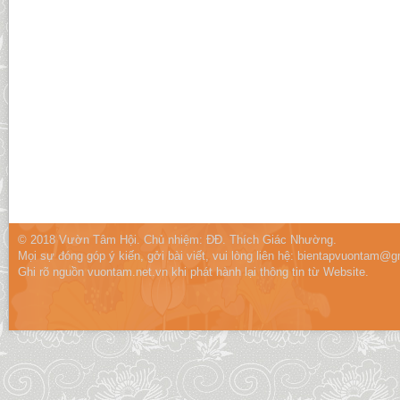
© 2018 Vườn Tâm Hội. Chủ nhiệm: ĐĐ. Thích Giác Nhường.
Mọi sự đóng góp ý kiến, gởi bài viết, vui lòng liên hệ:
bientapvuontam@gm
Ghi rõ nguồn vuontam.net.vn khi phát hành lại thông tin từ Website.