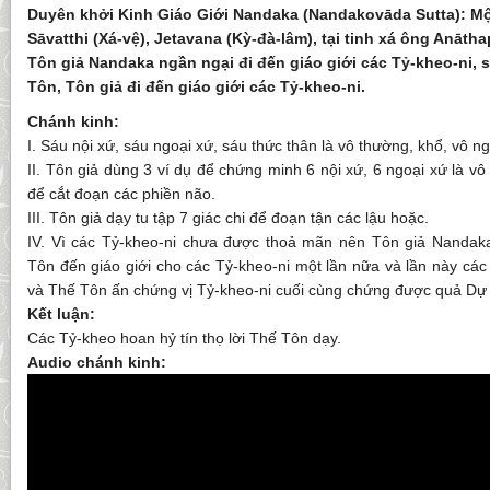
Duyên khởi Kinh Giáo Giới Nandaka (Nandakovāda Sutta): Một
Sāvatthi (Xá-vệ), Jetavana (Kỳ-đà-lâm), tại tinh xá ông Anāth
Tôn giả Nandaka ngần ngại đi đến giáo giới các Tỷ-kheo-ni, 
Tôn, Tôn giả đi đến giáo giới các Tỷ-kheo-ni.
Chánh kinh:
I. Sáu nội xứ, sáu ngoại xứ, sáu thức thân là vô thường, khổ, vô ng
II. Tôn giả dùng 3 ví dụ để chứng minh 6 nội xứ, 6 ngoại xứ là vô
để cắt đoạn các phiền não.
III. Tôn giả dạy tu tập 7 giác chi để đoạn tận các lậu hoặc.
IV. Vì các Tỷ-kheo-ni chưa được thoả mãn nên Tôn giả Nandak
Tôn đến giáo giới cho các Tỷ-kheo-ni một lần nữa và lần này cá
và Thế Tôn ấn chứng vị Tỷ-kheo-ni cuối cùng chứng được quả Dự 
Kết luận:
Các Tỷ-kheo hoan hỷ tín thọ lời Thế Tôn dạy.
Audio chánh kinh: