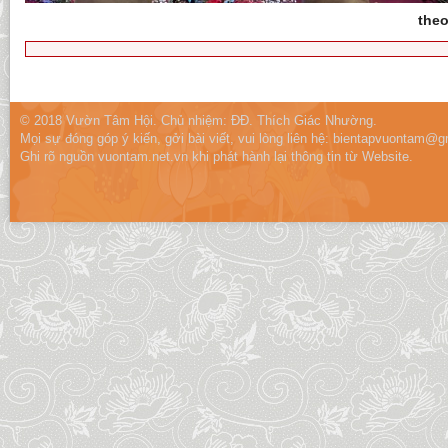
theo
© 2018 Vườn Tâm Hội. Chủ nhiệm: ĐĐ. Thích Giác Nhường.
Mọi sự đóng góp ý kiến, gởi bài viết, vui lòng liên hệ:
bientapvuontam@gm
Ghi rõ nguồn vuontam.net.vn khi phát hành lại thông tin từ Website.