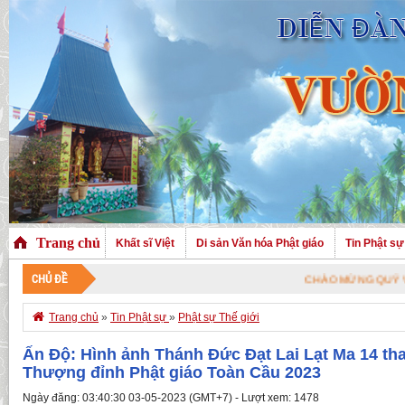
Trang chủ
Khất sĩ Việt
Di sản Văn hóa Phật giáo
Tin Phật sự
CHỦ ĐỀ
CHÀO MỪNG QUÝ VỊ ĐÃ GHÉ THĂM TRANG N

Trang chủ
»
Tin Phật sự
»
Phật sự Thế giới
Ấn Độ: Hình ảnh Thánh Đức Đạt Lai Lạt Ma 14 th
Thượng đỉnh Phật giáo Toàn Cầu 2023
Ngày đăng: 03:40:30 03-05-2023 (GMT+7) - Lượt xem: 1478