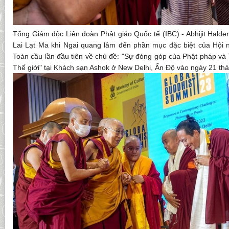
Tổng Giám độc Liên đoàn Phật giáo Quốc tế (IBC) - Abhijit Hald
Lai Lạt Ma khi Ngai quang lâm đến phần mục đặc biệt của Hội 
Toàn cầu lần đầu tiên về chủ đề: "Sự đóng góp của Phật pháp và
Thế giới" tại Khách sạn Ashok ở New Delhi, Ấn Độ vào ngày 21 t