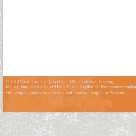
© 2018 Vườn Tâm Hội. Chủ nhiệm: ĐĐ. Thích Giác Nhường.
Mọi sự đóng góp ý kiến, gởi bài viết, vui lòng liên hệ:
bientapvuontam@gm
Ghi rõ nguồn vuontam.net.vn khi phát hành lại thông tin từ Website.