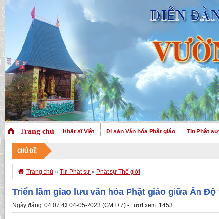
Trang chủ
Khất sĩ Việt
Di sản Văn hóa Phật giáo
Tin Phật sự
CHỦ ĐỀ

Trang chủ
»
Tin Phật sự
»
Phật sự Thế giới
Triển lãm giao lưu văn hóa Phật giáo giữa Ấn Độ
Ngày đăng: 04:07:43 04-05-2023 (GMT+7) - Lượt xem: 1453