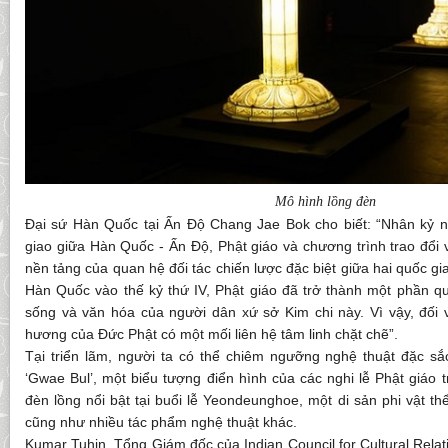
Mô hình lồng đèn
Đại sứ Hàn Quốc tại Ấn Độ Chang Jae Bok cho biết: “Nhân kỷ 
giao giữa Hàn Quốc - Ấn Độ, Phật giáo và chương trình trao đổi 
nền tảng của quan hệ đối tác chiến lược đặc biệt giữa hai quốc gi
Hàn Quốc vào thế kỷ thứ IV, Phật giáo đã trở thành một phần quan
sống và văn hóa của người dân xứ sở Kim chi này. Vì vậy, đối
hương của Đức Phật có một mối liên hệ tâm linh chặt chẽ”.
Tại triển lãm, người ta có thể chiêm ngưỡng nghệ thuật đặc sắ
‘Gwae Bul’, một biểu tượng điển hình của các nghi lễ Phật giáo
đèn lồng nổi bật tại buổi lễ Yeondeunghoe, một di sản phi vật
cũng như nhiều tác phẩm nghệ thuật khác.
Kumar Tuhin, Tổng Giám đốc của Indian Council for Cultural Relat