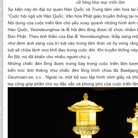
cắt băng khai mạc triển lãm
Sự kiện này do đại sứ quán Hàn Quốc và Trung tâm văn hóa tại Ấ
“Cuộc hội ngộ với Hàn Quốc, Văn hóa Phật giáo truyền thống tại n
Nội dung của cuộc triển lãm chủ yếu xoay quanh những hình ảnh 
Hàn Quốc, Yeondeunghoe là lễ hội đèn lồng được tổ chức nhằm
Đức Phật. Theo tinh thần của Đại lễ Yeondeunghoe, thắp sáng mộ
như đem ánh sáng của trí tuệ vào trong tâm thức và hy vọng rằng 
tuệ sẽ chữa lành mọi khổ đau trong cuộc đời. Khi truyền thống n
Ấn Độ, nó đã khiến cho nhiều người chú ý.
Những chiếc đèn lồng được trưng bày trong cuộc triển lãm tượn
kiến trúc linh thiêng như chiếc đèn lồng hình chùa đá Baekjan
Geumsan-sa, v.v... Ngoài ra, một bộ sưu tập hình nộm giấy và nh
tay cũng góp phần cho sự đặc sắc và phong phú của cuộc triển lã