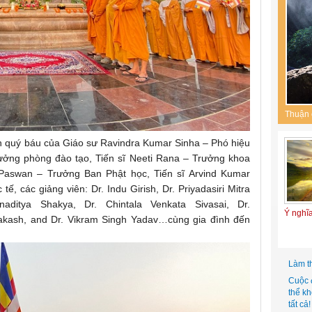
Thuận 
ện quý báu của Giáo sư Ravindra Kumar Sinha – Phó hiệu
Trưởng phòng đào tạo, Tiến sĩ Neeti Rana – Trưởng khoa
Paswan – Trưởng Ban Phật học, Tiến sĩ Arvind Kumar
ế, các giảng viên: Dr. Indu Girish, Dr. Priyadasiri Mitra
aditya Shakya, Dr. Chintala Venkata Sivasai, Dr.
Ý nghĩ
kash, and Dr. Vikram Singh Yadav…cùng gia đình đến
Làm t
Cuộc 
thể k
tất cả!