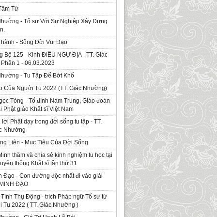
 Tâm Từ
Nhường - Tổ sư Với Sự Nghiệp Xây Dựng
n.
Thành - Sống Đời Vui Đạo
g Bộ 125 - Kinh ÐIỀU NGỰ ĐỊA - TT. Giác
Phần 1 - 06.03.2023
Nhường - Tu Tập Để Bớt Khổ
o Của Người Tu 2022 (TT. Giác Nhường)
gọc Tòng - Tổ đình Nam Trung, Giáo đoàn
ái Phật giáo Khất sĩ Việt Nam
ời Phật dạy trong đời sống tu tập - TT.
ác Nhường
ng Liên - Mục Tiêu Của Đời Sống
Minh thăm và chia sẻ kinh nghiệm tu học tại
ruyền thống Khất sĩ lần thứ 31
 Đạo - Con đường độc nhất đi vào giải
. MINH ĐẠO
Tính Thụ Động - trích Pháp ngữ Tổ sư từ
i Tu 2022 ( TT. Giác Nhường )