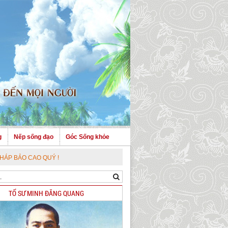
g
Nếp sống đạo
Góc Sống khỏe
Ý !
TỔ SƯ MINH ĐĂNG QUANG