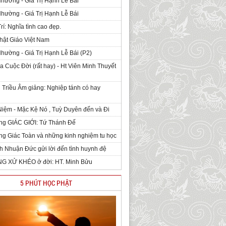
Nhường - Giá Trị Hạnh Lễ Bái
Nhường - Giá Trị Hạnh Lễ Bái
rí: Nghĩa tình cao đẹp.
hật Giáo Việt Nam
Nhường - Giá Trị Hạnh Lễ Bái (P2)
 Cuộc Đời (rất hay) - Ht Viên Minh Thuyết
 Triều Âm giảng: Nghiệp tánh có hay
iệm - Mặc Kệ Nó , Tuỳ Duyên đến và Đi
ng GIÁC GIỚI: Tứ Thánh Đế
g Giác Toàn và những kinh nghiệm tu học
h Nhuận Đức gửi lời đến tình huynh đệ
NG XỬ KHÉO ở đời: HT. Minh Bửu
5 PHÚT HỌC PHẬT