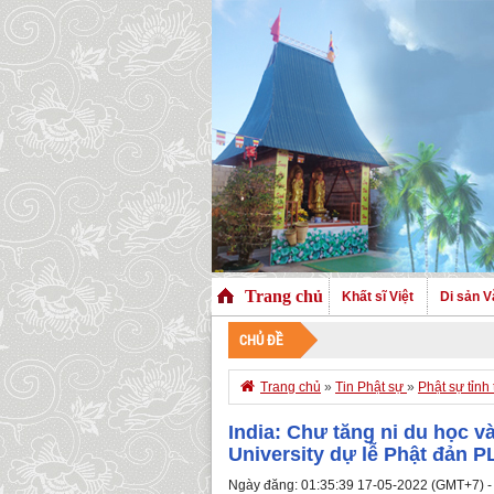
Trang chủ
Khất sĩ Việt
Di sản V
CHỦ ĐỀ
CHÀO MỪNG QUÝ

Trang chủ
»
Tin Phật sự
»
Phật sự tỉnh
India: Chư tăng ni du học 
University dự lễ Phật đản P
Ngày đăng: 01:35:39 17-05-2022 (GMT+7) -