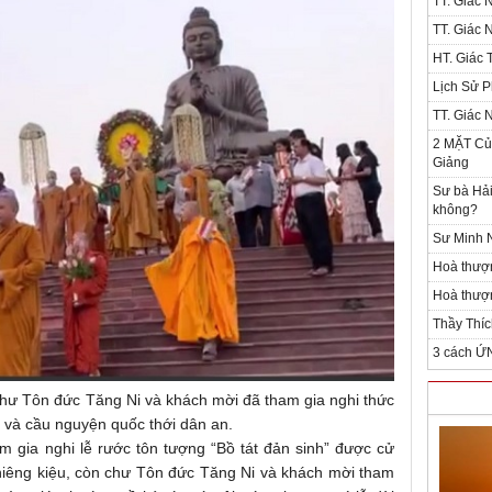
TT. Giác 
TT. Giác 
HT. Giác T
Lịch Sử P
TT. Giác 
2 MẶT Của
Giảng
Sư bà Hải
không?
Sư Minh N
Hoà thượ
Hoà thượn
Thầy Thíc
3 cách Ứ
hư Tôn đức Tăng Ni và khách mời đã tham gia nghi thức
 và cầu nguyện quốc thới dân an.
m gia nghi lễ rước tôn tượng “Bồ tát đản sinh” được cử
hiêng kiệu, còn chư Tôn đức Tăng Ni và khách mời tham