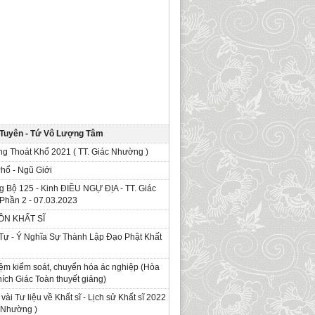
 Tuyên - Tứ Vô Lượng Tâm
g Thoát Khổ 2021 ( TT. Giác Nhường )
Phổ - Ngũ Giới
g Bộ 125 - Kinh ÐIỀU NGỰ ĐỊA - TT. Giác
Phần 2 - 07.03.2023
ỒN KHẤT SĨ
Tự - Ý Nghĩa Sự Thành Lập Đạo Phật Khất
ệm kiểm soát, chuyển hóa ác nghiệp (Hòa
ích Giác Toàn thuyết giảng)
 vài Tư liệu về Khất sĩ - Lịch sử Khất sĩ 2022
c Nhường )