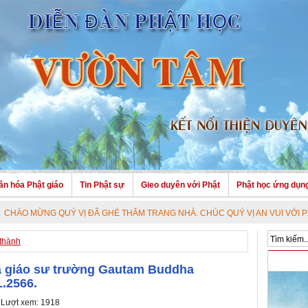
ăn hóa Phật giáo
Tin Phật sự
Gieo duyên với Phật
Phật học ứng dụn
 VỊ ĐÃ GHÉ THĂM TRANG NHÀ. CHÚC QUÝ VỊ AN VUI VỚI PHÁP BẢO CAO QU
 thành
và giáo sư trường Gautam Buddha
L.2566.
 Lượt xem: 1918