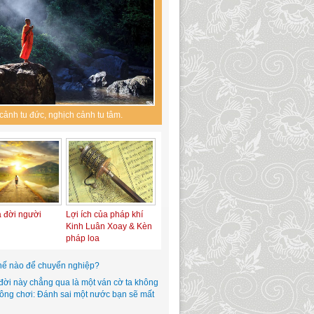
cảnh tu đức, nghịch cảnh tu tâm.
a đời người
Lợi ích của pháp khí
Kinh Luân Xoay & Kèn
pháp loa
hế nào để chuyển nghiệp?
đời này chẳng qua là một ván cờ ta không
hông chơi: Đánh sai một nước bạn sẽ mất