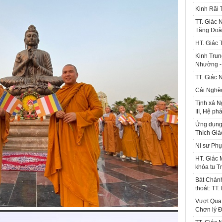
Kinh Rãi
TT. Giác 
Tăng Đoà
HT. Giác 
Kinh Trun
Nhường - 
TT. Giác 
Cái Nghè
Tịnh xá N
III, Hệ ph
Ứng dụng l
Thích Gi
Ni sư Phụ
HT. Giác 
khóa tu T
Bát Chánh
thoát: TT
Vượt Qua 
Chơn lý Đ