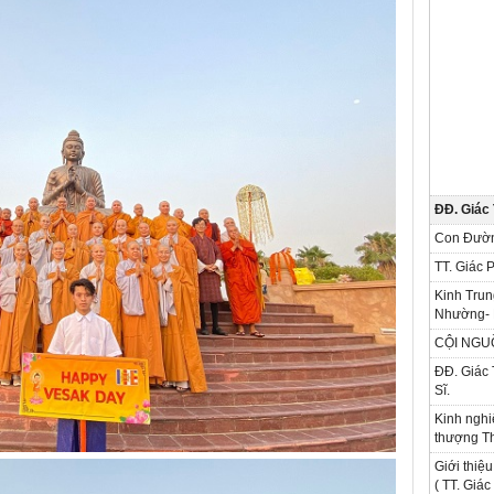
ĐĐ. Giác
Con Đườn
TT. Giác 
Kinh Trun
Nhường- 
CỘI NGU
ĐĐ. Giác 
Sĩ.
Kinh nghi
thượng Th
Giới thiệu
( TT. Giá