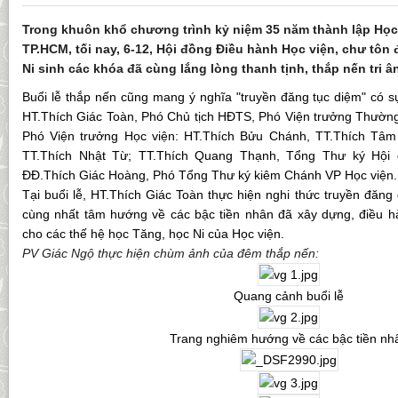
Trong khuôn khổ chương trình kỷ niệm 35 năm thành lập Học 
TP.HCM, tối nay, 6-12, Hội đồng Điều hành Học viện, chư tôn
Ni sinh các khóa đã cùng lắng lòng thanh tịnh, thắp nến tri â
Buổi lễ thắp nến cũng mang ý nghĩa "truyền đăng tục diệm" có 
HT.Thích Giác Toàn, Phó Chủ tịch HĐTS, Phó Viện trưởng Thường 
Phó Viện trưởng Học viện: HT.Thích Bửu Chánh, TT.Thích Tâm
TT.Thích Nhật Từ; TT.Thích Quang Thạnh, Tổng Thư ký Hội 
ĐĐ.Thích Giác Hoàng, Phó Tổng Thư ký kiêm Chánh VP Học viện.
Tại buổi lễ, HT.Thích Giác Toàn thực hiện nghi thức truyền đăng
cùng nhất tâm hướng về các bậc tiền nhân đã xây dựng, điều hàn
cho các thế hệ học Tăng, học Ni của Học viện.
PV Giác Ngộ thực hiện chùm ảnh của đêm thắp nến:
Quang cảnh buổi lễ
Trang nghiêm hướng về các bậc tiền nh