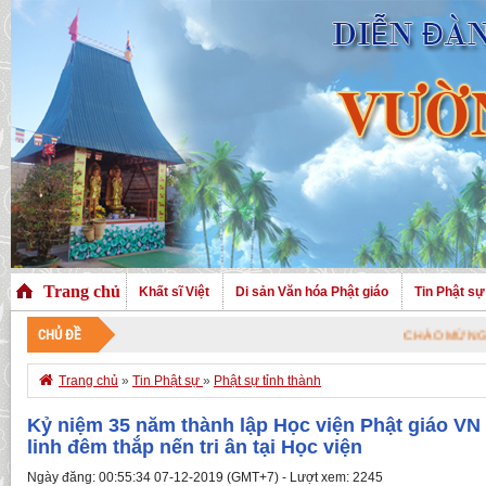
Trang chủ
Khất sĩ Việt
Di sản Văn hóa Phật giáo
Tin Phật sự
CHỦ ĐỀ
CHÀO MỪNG QUÝ VỊ ĐÃ G

Trang chủ
»
Tin Phật sự
»
Phật sự tỉnh thành
Kỷ niệm 35 năm thành lập Học viện Phật giáo VN
linh đêm thắp nến tri ân tại Học viện
Ngày đăng: 00:55:34 07-12-2019 (GMT+7) - Lượt xem: 2245