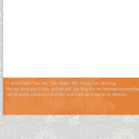
© 2018 Vườn Tâm Hội. Chủ nhiệm: ĐĐ. Thích Giác Nhường.
Mọi sự đóng góp ý kiến, gởi bài viết, vui lòng liên hệ:
bientapvuontam@gm
Ghi rõ nguồn vuontam.net.vn khi phát hành lại thông tin từ Website.