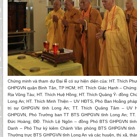
Chứng minh và tham dự Đại lễ có sự hiện diện của: HT. Thích P
GHPGVN quận Bình Tân, TP HCM; HT. Thích Giác Hạnh – Chứng
Rịa Vũng Tàu; HT. Thích Huệ Hồng; HT. Thích Quảng Ý- đồng C
Long An; HT. Thích Minh Thiện – UV HĐTS, Phó Ban Hoằng ph
trị sự GHPGVN tỉnh Long An; TT. Thích Quảng Tâm – UV
GHPGVN, Phó Trưởng ban TT BTS GHPGVN tỉnh Long An; TT. T
Đức Hoàng; ĐĐ. Thích Lệ Ngôn – đồng Phó BTS GHPGVN tỉnh 
Danh – Phó Thư ký kiêm Chánh Văn phòng BTS GHPGVN tỉnh 
Thường trực BTS GHPGVN tỉnh Long An và các huyện, thị xã, thàn