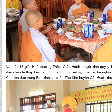
Vào lúc 13 giờ, Hoà thượng Thích Giác Hạnh thuyết kinh quy y l
đàn chẩn tế thập loại hàm linh, anh hùng liệt sĩ, chiến sĩ, tại ngh
Chư tôn đức trong Ban kinh sư chùa Tào Khê huyện Cần Đước thự