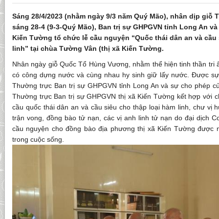
Sáng 28/4/2023 (nhằm ngày 9/3 năm Quý Mão), nhân dịp giỗ 
sáng 28-4 (9-3-Quý Mão), Ban trị sự GHPGVN tỉnh Long An và
Kiến Tường tổ chức lễ cầu nguyện “Quốc thái dân an và cầu 
linh” tại chùa Tường Vân (thị xã Kiến Tường.
Nhân ngày giỗ Quốc Tổ Hùng Vương, nhằm thể hiện tinh thần tri 
có công dựng nước và cùng nhau hy sinh giữ lấy nước. Được sự
Thường trực Ban trị sự GHPGVN tỉnh Long An và sự cho phép c
Thường trực Ban trị sự GHPGVN thị xã Kiến Tường kết hợp với 
cầu quốc thái dân an và cầu siêu cho thập loại hàm linh, chư vị hư
trận vong, đồng bào tử nạn, các vị anh linh tử nạn do đại dịch C
cầu nguyện cho đồng bào địa phương thị xã Kiến Tường được nh
trong cuộc sống.