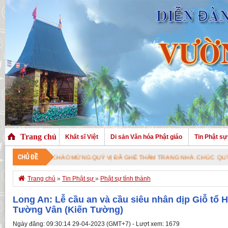
Trang chủ
Khất sĩ Việt
Di sản Văn hóa Phật giáo
Tin Phật sự
CHỦ ĐỀ
NG QUÝ VỊ ĐÃ GHÉ THĂM TRANG NHÀ. CHÚC QUÝ VỊ AN VUI VỚI PHÁP BẢO 

Trang chủ
»
Tin Phật sự
»
Phật sự tỉnh thành
Long An: Lễ cầu an và cầu siêu nhân dịp Giỗ tổ 
Tường Vân (Kiến Tường)
Ngày đăng: 09:30:14 29-04-2023 (GMT+7) - Lượt xem: 1679