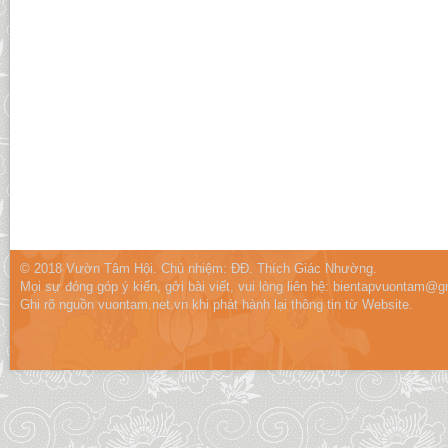
© 2018 Vườn Tâm Hội. Chủ nhiệm: ĐĐ. Thích Giác Nhường.
Mọi sự đóng góp ý kiến, gởi bài viết, vui lòng liên hệ:
bientapvuontam@gm
Ghi rõ nguồn vuontam.net.vn khi phát hành lại thông tin từ Website.