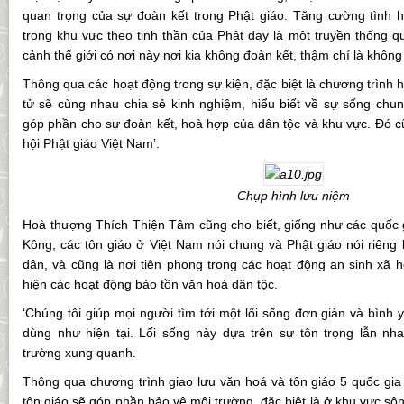
quan trọng của sự đoàn kết trong Phật giáo. Tăng cường tình h
trong khu vực theo tinh thần của Phật dạy là một truyền thống qu
cảnh thế giới có nơi này nơi kia không đoàn kết, thậm chí là không
Thông qua các hoạt động trong sự kiện, đặc biệt là chương trình
tử sẽ cùng nhau chia sẻ kinh nghiệm, hiểu biết về sự sống chun
góp phần cho sự đoàn kết, hoà hợp của dân tộc và khu vực. Đó c
hội Phật giáo Việt Nam’.
Chụp hình lưu niệm
Hoà thượng Thích Thiện Tâm cũng cho biết, giống như các quốc 
Kông, các tôn giáo ở Việt Nam nói chung và Phật giáo nói riêng
dân, và cũng là nơi tiên phong trong các hoạt động an sinh xã h
hiện các hoạt động bảo tồn văn hoá dân tộc.
‘Chúng tôi giúp mọi người tìm tới một lối sống đơn giản và bình y
dùng như hiện tại. Lối sống này dựa trên sự tôn trọng lẫn nh
trường xung quanh.
Thông qua chương trình giao lưu văn hoá và tôn giáo 5 quốc gia 
tôn giáo sẽ góp phần bảo vệ môi trường, đặc biệt là ở khu vực sô