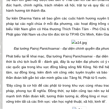
đức hạnh, chính nghĩa, trách nhiệm xã hội, trật tự và quy tắc củ
hành hương tới thánh địa.
Sự kiện Dharma Yatra sẽ bao gồm các cuộc hành hương xuyên biê
pháp tại các ngôi chùa ở mỗi địa phương, các hoạt động trồng
biểu Việt Nam gồm có Hòa thượng Thích Thiện Tâm - Phó Chủ tịc
Phật giáo Việt Nam và chư tôn đức tới từ TP.Hồ Chí Minh, Kiên Gi
Đại tướng Pairoj Panichsamai - đại diện chính quyền địa phươn
Phát biểu tại lễ khai mạc, Đại tướng Pairoj Panichsamai - đại di
thời là chủ tịch buổi lễ - đánh giá, đây là sự kiện đại phước có ý
các quốc gia trong khu vực đồng bằng sông Mê Kông. Nó thể hiện
tâm, sự đồng lòng, kiên định với công việc tuyên truyền và bảo
thần đoàn kết gắn bó văn minh giữa các Tăng Ni, Phật tử 5 nước.
‘Đây cũng là cơ hội để các phật tử trong khu vực cùng nhau tra
pháp, phong tục lễ nghĩa. Đồng thời, sự kiện cũng tạo nên sự kế
mạnh tinh thần đoàn kết, tương thân tương ái, đồng lòng vì mục 
vững trên tất cả các lĩnh vực: văn học nghệ thuật, xã hội, kinh tế’.