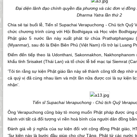
Đại diện lãnh đạo chính quyền địa phương và các đơn vị đồng
Dharma Yatra lần thứ 2
Chia sẻ tại buổi lễ, Tiến sĩ Supachai Verapuchong - Chủ tịch Quỹ
chức chương trình cùng với Hội Bodhigaya và Học viện Bodhigayavi
Phật giáo 5 nước lần này xuất phát từ chùa Prathatphangau (
(Myanmar), sau đó là Điện Biên Phủ (Việt Nam) rồi trở lại Luang 
Điểm đến tiếp theo là Udonthani, Sakonnakhon, Nakhonphanom 
khẩu tỉnh Srisaket (Thái Lan) và tổ chức lễ bế mạc tại Siemrat (C
‘Tôi tin rằng sự kiện Phật giáo lần này sẽ thành công tốt đẹp nhờ
cả quý vị đã cùng nhau làm và một lần nữa được coi là sự kiện lị
nhận’.
Tiến sĩ Supachai Verapuchong - Chủ tịch Quỹ Verapu
Ông Verapuchong cũng bày tỏ mong muốn Phật pháp được ứng d
hành với tất cả đối tượng vì nền hoà bình của người dân đồng bằ
Đánh giá về ý nghĩa của sự kiện đối với cộng đồng Phật giáo, H
‘Sự kiện này là bước đầu giúp cho chư Tăng, Phật tử các nước t