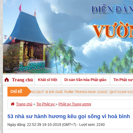
Trang chủ
Khất sĩ Việt
Di sản Văn hóa Phật giáo
Tin Phật sự
CHỦ ĐỀ
HÀO MỪNG QUÝ VỊ ĐÃ GHÉ THĂM TRANG NHÀ. CHÚC QUÝ VỊ AN VUI VỚI PHÁ

Trang chủ
»
Tin Phật sự
»
Phật sự Trung ương
53 nhà sư hành hương kêu gọi sống vì hoà bình
Ngày đăng: 22:52:39 19-10-2019 (GMT+7) - Lượt xem: 2240