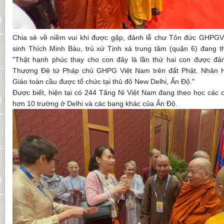
Chia sẻ về niềm vui khi được gặp, đảnh lễ chư Tôn đức GHPGV
sinh Thích Minh Báu, trú xứ Tịnh xá trung tâm (quận 6) đang th
"Thật hạnh phúc thay cho con đây là lần thứ hai con được đ
Thượng Đệ tứ Pháp chủ GHPG Việt Nam trên đất Phật. Nhân H
Giáo toàn cầu được tổ chức tại thủ đô New Delhi, Ấn Độ."
Được biết, hiện tại có 244 Tăng Ni Việt Nam đang theo học các c
hơn 10 trường ở Delhi và các bang khác của Ấn Độ.