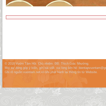
© 2018 Vườn Tâm Hội. Chủ nhiệm: ĐĐ. Thích Giác Nhường.
Mọi sự đóng góp ý kiến, gởi bài viết, vui lòng liên hệ:
bientapvuontam@gm
Ghi rõ nguồn vuontam.net.vn khi phát hành lại thông tin từ Website.