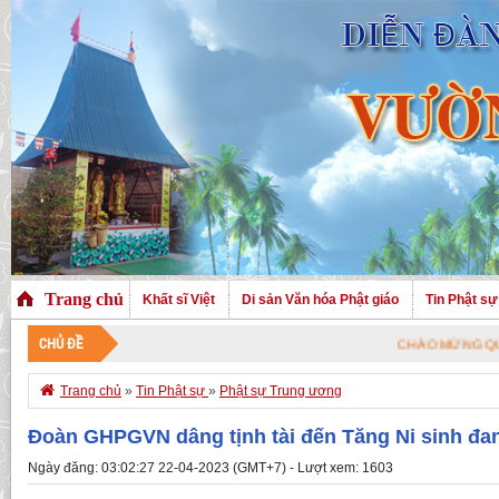
Trang chủ
Khất sĩ Việt
Di sản Văn hóa Phật giáo
Tin Phật sự
CHỦ ĐỀ
CHÀO MỪNG QUÝ VỊ ĐÃ GHÉ THĂ

Trang chủ
»
Tin Phật sự
»
Phật sự Trung ương
Đoàn GHPGVN dâng tịnh tài đến Tăng Ni sinh đan
Ngày đăng: 03:02:27 22-04-2023 (GMT+7) - Lượt xem: 1603