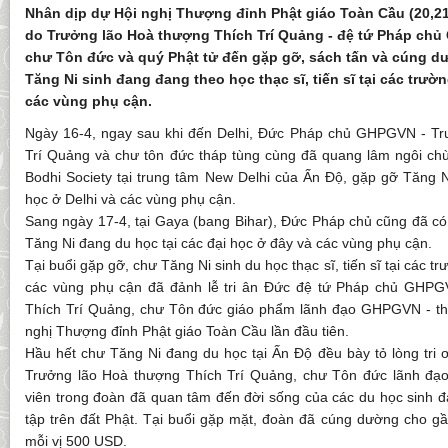
Nhân dịp dự Hội nghị Thượng đỉnh Phật giáo Toàn Cầu (20,2
do Trưởng lão Hoà thượng Thích Trí Quảng - đệ tứ Pháp c
chư Tôn đức và quý Phật tử đến gặp gỡ, sách tấn và cúng dư
Tăng Ni sinh đang đang theo học thạc sĩ, tiến sĩ tại các trườ
các vùng phụ cận.
Ngày 16-4, ngay sau khi đến Delhi, Đức Pháp chủ GHPGVN - Tr
Trí Quảng và chư tôn đức tháp tùng cùng đã quang lâm ngôi chù
Bodhi Society tại trung tâm New Delhi của Ấn Độ, gặp gỡ Tăng N
học ở Delhi và các vùng phụ cận.
Sang ngày 17-4, tại Gaya (bang Bihar), Đức Pháp chủ cũng đã có
Tăng Ni đang du học tại các đại học ở đây và các vùng phụ cận.
Tại buổi gặp gỡ, chư Tăng Ni sinh du học thạc sĩ, tiến sĩ tại các 
các vùng phụ cận đã đảnh lễ tri ân Đức đệ tứ Pháp chủ GHP
Thích Trí Quảng, chư Tôn đức giáo phẩm lãnh đạo GHPGVN - th
nghị Thượng đỉnh Phật giáo Toàn Cầu lần đầu tiên.
Hầu hết chư Tăng Ni đang du học tại Ấn Độ đều bày tỏ lòng tri
Trưởng lão Hoà thượng Thích Trí Quảng, chư Tôn đức lãnh đ
viên trong đoàn đã quan tâm đến đời sống của các du học sinh 
tập trên đất Phật. Tại buổi gặp mặt, đoàn đã cúng dường cho gầ
mỗi vị 500 USD.