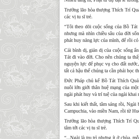
Trưởng lão hòa thượng Thích Trí Qu
các vị tu sĩ trẻ.
“Tôi theo dõi cuộc sống của Bồ Tát 
nhưng mà nhìn chiều sâu của đời sốn
phát huy năng lực của mình, để rồi có 
Cái bình dị, giản dị của cuộc sống 
Tát đi vào đời. Cho nên chúng ta th
nguyện lực để phục vụ cho đất nước,
tất cả hậu thế chúng ta cần phải học t
Đức Pháp chủ kể Bồ Tát Thích Quản
nuôi lớn giới thân huệ mạng của một 
ngài phát huy và trí tuệ của ngài khai
Sau khi kiết thất, tâm sáng rồi, Ngà
Campuchia, vào miền Nam, rồi từ Huế 
Trưởng lão hòa thượng Thích Trí Q
tâm tới các vị tu sĩ trẻ.
“...Ngài là trụ trì nhưng ít ở chùa, 