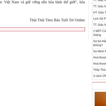
TT. Giác 
ộc Việt Nam và giữ vững nền hòa bình thế giới”, hòa
TT. Giác 
HT. Giác T
Lịch Sử P
Thái Thái Theo Báo Tuổi Trẻ Online
TT. Giác 
2 MẶT Của
Giảng
Sư bà Hải
không?
Sư Minh N
Hoà thượ
Hoà thượn
Thầy Thíc
3 cách Ứ