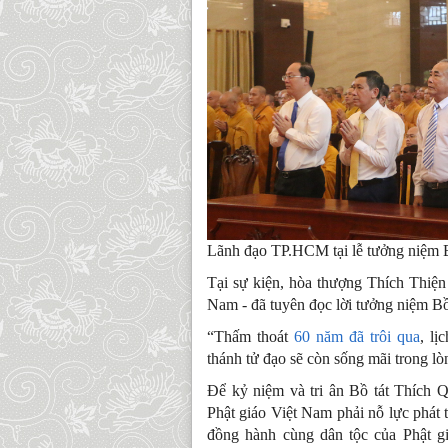
Lãnh đạo TP.HCM tại lễ tưởng niệm 
Tại sự kiện, hòa thượng Thích Thiện 
Nam - đã tuyên đọc lời tưởng niệm B
“Thấm thoát
60 năm đã trôi qua
, lị
thánh tử đạo sẽ còn sống mãi trong lò
Để kỷ niệm và tri ân Bồ tát Thích Q
Phật giáo Việt Nam phải nỗ lực phát 
đồng hành cùng dân tộc của Phật gi