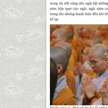
trong túi ướt xăng nên ngài bật khô
ném hộp quẹt cho ngài, ngài mỉm cư
trong lửa nhưng thanh thản đến khi l
kể lại.
Nhiều tăng ni, Phật tử dự đại lễ tưởn