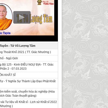
 Tuyên - Tứ Vô Lượng Tâm
g Thoát Khổ 2021 ( TT. Giác Nhường )
Phổ - Ngũ Giới
g Bộ 125 - Kinh ÐIỀU NGỰ ĐỊA - TT. Giác
Phần 2 - 07.03.2023
ỒN KHẤT SĨ
Tự - Ý Nghĩa Sự Thành Lập Đạo Phật Khất
ệm kiểm soát, chuyển hóa ác nghiệp (Hòa
ích Giác Toàn thuyết giảng)
 vài Tư liệu về Khất sĩ - Lịch sử Khất sĩ 2022
c Nhường )