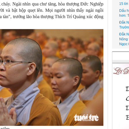
ng cháy. Ngài nhìn qua chư tăng, hòa thượng Đức Nghiệp
15 lờ
ời và bật hộp quẹt lên. Mọi người nhìn thấy ngài ngồi
Dấu h
hơn: 
ửa tàn", trưởng lão hòa thượng Thích Trí Quảng xúc động
Đắk N
Trườn
Đắk N
Nông 
Ngọc 
g niệm