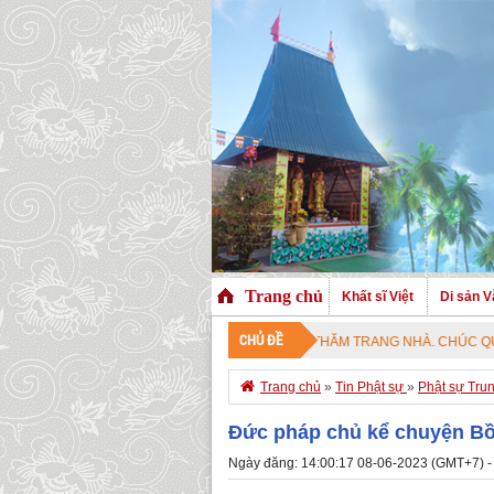
Trang chủ
Khất sĩ Việt
Di sản V
CHỦ ĐỀ
CHÀO MỪNG QUÝ VỊ ĐÃ GHÉ THĂM TRANG NHÀ. CHÚC QUÝ VỊ AN VUI V

Trang chủ
»
Tin Phật sự
»
Phật sự Tru
Đức pháp chủ kể chuyện Bồ 
Ngày đăng: 14:00:17 08-06-2023 (GMT+7) -