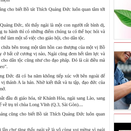
ảng cho biết Bồ tát Thích Quảng Đức luôn quan tâm tới
Quảng Đức, tôi thấy ngài là một con người rất bình dị,
g tu hành thì có những điểm chúng ta có thể học hỏi và
thể làm một số việc cho giáo hội, cho dân tộc.
ẩn chứa bên trong một tâm hồn cao thượng của một vị Bồ
ấy ở bất cứ cương vị nào, Ngài cũng đem hết tâm lực và
 cho dân tộc cũng như cho đạo pháp. Đó là cái điều mà
heo”.
g Đức đã có ba năm không tiếp xúc với bên ngoài để
vị thánh A la hán. Nhờ kiết thất và tu tập, đạo đức của
 mở.
i bắt đầu đi giáo hóa, từ Khánh Hòa, ngài sang Lào, sang
về trụ trì chùa Long Vĩnh (Q.3, Sài Gòn)....
uảng cũng cho biết Bồ tát Thích Quảng Đức luôn quan
mỗi lần chư tăng thấy ngài về là vô cùng vui mừng vì ngài