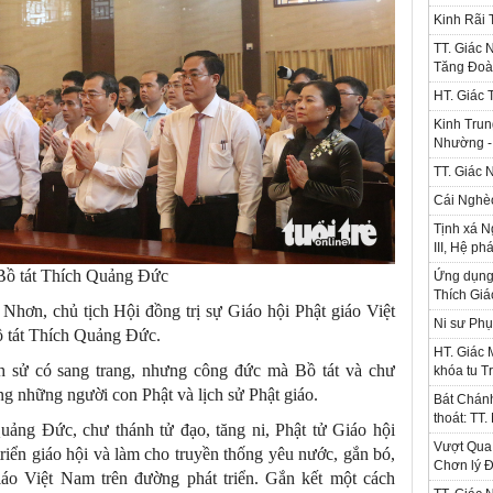
Kinh Rãi
TT. Giác 
Tăng Đoà
HT. Giác 
Kinh Trun
Nhường - 
TT. Giác 
Cái Nghè
Tịnh xá N
III, Hệ ph
Bồ tát Thích Quảng Đức
Ứng dụng l
Thích Gi
Nhơn, chủ tịch Hội đồng trị sự Giáo hội Phật giáo Việt
Ni sư Phụ
ồ tát Thích Quảng Đức.
HT. Giác 
ch sử có sang trang, nhưng công đức mà Bồ tát và chư
khóa tu T
ng những người con Phật và lịch sử Phật giáo.
Bát Chánh
thoát: TT
uảng Đức, chư thánh tử đạo, tăng ni, Phật tử Giáo hội
Vượt Qua 
triển giáo hội và làm cho truyền thống yêu nước, gắn bó,
Chơn lý Đ
áo Việt Nam trên đường phát triển. Gắn kết một cách