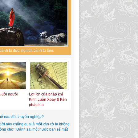
cảnh tu đức, nghịch cảnh tu tâm.
a đời người
Lợi ích của pháp khí
Kinh Luân Xoay & Kèn
pháp loa
hế nào để chuyển nghiệp?
đời này chẳng qua là một ván cờ ta không
hông chơi: Đánh sai một nước bạn sẽ mất