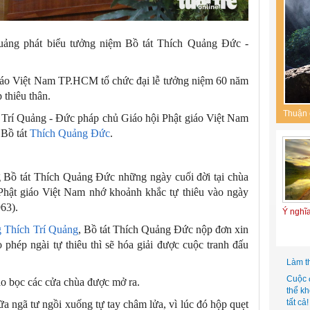
uảng phát biểu tưởng niệm Bồ tát Thích Quảng Đức -
giáo Việt Nam TP.HCM tổ chức đại lễ tưởng niệm 60 năm
 thiêu thân.
Thuận 
h Trí Quảng - Đức pháp chủ Giáo hội Phật giáo Việt Nam
 Bồ tát
Thích Quảng Đức
.
 Bồ tát Thích Quảng Đức những ngày cuối đời tại chùa
hật giáo Việt Nam nhớ khoảnh khắc tự thiêu vào ngày
63).
Ý nghĩ
g Thích Trí Quảng
, Bồ tát Thích Quảng Đức nộp đơn xin
o phép ngài tự thiêu thì sẽ hóa giải được cuộc tranh đấu
Làm t
Cuộc 
bao bọc các cửa chùa được mở ra.
thể k
tất cả!
ữa ngã tư ngồi xuống tự tay châm lửa, vì lúc đó hộp quẹt