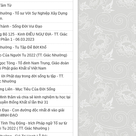
 Tâm Từ
Nhường - Tổ sư Với Sự Nghiệp Xây Dựng
n.
Thành - Sống Đời Vui Đạo
g Bộ 125 - Kinh ÐIỀU NGỰ ĐỊA - TT. Giác
Phần 1 - 06.03.2023
Nhường - Tu Tập Để Bớt Khổ
o Của Người Tu 2022 (TT. Giác Nhường)
gọc Tòng - Tổ đình Nam Trung, Giáo đoàn
ái Phật giáo Khất sĩ Việt Nam
ời Phật dạy trong đời sống tu tập - TT.
ác Nhường
ng Liên - Mục Tiêu Của Đời Sống
Minh thăm và chia sẻ kinh nghiệm tu học tại
ruyền thống Khất sĩ lần thứ 31
 Đạo - Con đường độc nhất đi vào giải
. MINH ĐẠO
Tính Thụ Động - trích Pháp ngữ Tổ sư từ
i Tu 2022 ( TT. Giác Nhường )