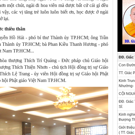
hơn một chút, ngài đi hoa viên mà được bất cứ cái gì đều
 vậy, các vị tăng trẻ luôn luôn biết ơn, học được ở ngài
 lại.
c thiêu thân
guyễn Hồ Hải - phó bí thư Thành ủy TP.HCM; ông Trần
ận Thành ủy TP.HCM; bà Phan Kiều Thanh Hương - phó
iệt Nam TP.HCM...
ĐĐ. Giác
o hòa thượng Thích Trí Quảng - Đức pháp chủ Giáo hội
Con Đườn
hượng Thích Thiện Nhơn - chủ tịch Hội đồng trị sự Giáo
TT. Giác 
Thích Lệ Trang - ủy viên Hội đồng trị sự Giáo hội Phật
áo hội Phật giáo Việt Nam TP.HCM.
Kinh Trun
Nhường- 
CỘI NGU
ĐĐ. Giác 
Sĩ.
Kinh nghi
thượng Th
Giới thiệu
( TT. Giá