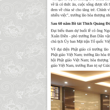
về là có thức ăn, cuộc sống được tốt 
đem về chia sẻ cho tăng trẻ. Chính vì
nhiều việc", trưởng lão hòa thượng nhớ
Sau 60 năm Bồ tát Thích Quảng Đứ
Đại biểu tham dự buổi lễ có ông N
Xuân Điền - phó trưởng Ban Dân v
chủ tịch Ủy ban Mặt trận Tổ quốc V
Về đại diện Phật giáo có trưởng lã
Phật giáo Việt Nam; trưởng lão hòa t
hội Phật giáo Việt Nam; hòa thượng 
giáo Việt Nam, trưởng Ban trị sự Gi