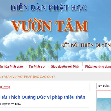
ăn hóa Phật giáo
Tin Phật sự
Gieo duyên với Phật
Phật học ứng dụn
ỚI PHÁP BẢO CAO QUÝ !
ng ương
tát Thích Quảng Đức vị pháp thiêu thân
 Lượt xem: 1862