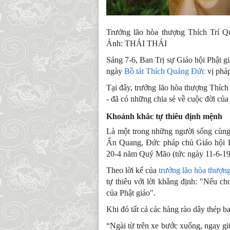
Trưởng lão hòa thượng Thích Trí Q
Ảnh: THÁI THÁI
Sáng 7-6, Ban Trị sự Giáo hội Phật 
ngày
Bồ tát Thích Quảng Đức
vị pháp
Tại đây, trưởng lão hòa thượng Thíc
- đã có những chia sẻ về cuộc đời của
Khoảnh khắc tự thiêu định mệnh
Là một trong những người sống cùng
Ấn Quang, Đức pháp chủ Giáo hội P
20-4 năm Quý Mão (tức ngày 11-6-19
Theo lời kể của
trưởng lão hòa thượn
tự thiêu với lời khẳng định: "Nếu ch
của Phật giáo".
Khi đó tất cả các hàng rào dây thép 
“Ngài từ trên xe bước xuống, ngay gi