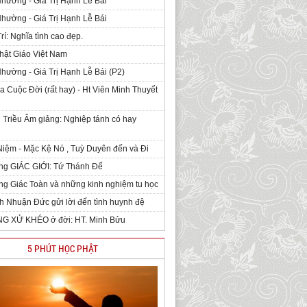
Nhường - Giá Trị Hạnh Lễ Bái
Nhường - Giá Trị Hạnh Lễ Bái
rí: Nghĩa tình cao đẹp.
hật Giáo Việt Nam
Nhường - Giá Trị Hạnh Lễ Bái (P2)
 Cuộc Đời (rất hay) - Ht Viên Minh Thuyết
 Triều Âm giảng: Nghiệp tánh có hay
iệm - Mặc Kệ Nó , Tuỳ Duyên đến và Đi
ng GIÁC GIỚI: Tứ Thánh Đế
g Giác Toàn và những kinh nghiệm tu học
h Nhuận Đức gửi lời đến tình huynh đệ
NG XỬ KHÉO ở đời: HT. Minh Bửu
5 PHÚT HỌC PHẬT