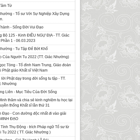
 Tâm Từ
Nhường - Tổ sư Với Sự Nghiệp Xây Dựng
n.
Thành - Sống Đời Vui Đạo
g Bộ 125 - Kinh ÐIỀU NGỰ ĐỊA - TT. Giác
Phần 1 - 06.03.2023
Nhường - Tu Tập Để Bớt Khổ
o Của Người Tu 2022 (TT. Giác Nhường)
gọc Tòng - Tổ đình Nam Trung, Giáo đoàn
ái Phật giáo Khất sĩ Việt Nam
ời Phật dạy trong đời sống tu tập - TT.
ác Nhường
ng Liên - Mục Tiêu Của Đời Sống
Minh thăm và chia sẻ kinh nghiệm tu học tại
ruyền thống Khất sĩ lần thứ 31
 Đạo - Con đường độc nhất đi vào giải
. MINH ĐẠO
Tính Thụ Động - trích Pháp ngữ Tổ sư từ
i Tu 2022 ( TT. Giác Nhường )