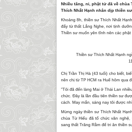
Nhiều tăng, ni, phật tử đã về chùa
Thích Nhất Hạnh nhân dịp thiền sư 
Khoảng 8h, thiền sư Thích Nhất Hạnh 
đẩy từ thất Lắng Nghe, nơi tịnh dư
Thiền sư muốn yên tĩnh nên các phật t
Thiền sư Thích Nhất Hạnh ngồ
1
Chị Trần Thị Hà (43 tuổi) cho biết, b
nên chị từ TP HCM ra Huế hôm qua để 
"Tôi đã đến làng Mai ở Thái Lan nhiề
chức. Đây là lần đầu tiên thiền sư đ
cách. May mắn, sáng nay tôi được nhìn
Mừng ngày thiền sư Thích Nhất Hạnh t
chùa Từ Hiếu đã tổ chức văn nghệ, 
sang thất Trăng Rằm để tri ân thiền s