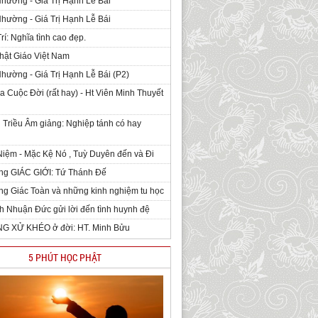
Nhường - Giá Trị Hạnh Lễ Bái
Nhường - Giá Trị Hạnh Lễ Bái
rí: Nghĩa tình cao đẹp.
hật Giáo Việt Nam
Nhường - Giá Trị Hạnh Lễ Bái (P2)
 Cuộc Đời (rất hay) - Ht Viên Minh Thuyết
 Triều Âm giảng: Nghiệp tánh có hay
iệm - Mặc Kệ Nó , Tuỳ Duyên đến và Đi
ng GIÁC GIỚI: Tứ Thánh Đế
g Giác Toàn và những kinh nghiệm tu học
h Nhuận Đức gửi lời đến tình huynh đệ
NG XỬ KHÉO ở đời: HT. Minh Bửu
5 PHÚT HỌC PHẬT