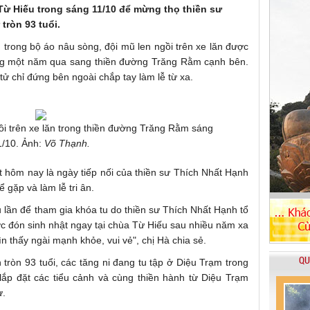
 Từ Hiếu trong sáng 11/10 để mừng thọ thiền sư
tròn 93 tuổi.
trong bộ áo nâu sòng, đội mũ len ngồi trên xe lăn được
ỡng một năm qua sang thiền đường Trăng Rằm cạnh bên.
ử chỉ đứng bên ngoài chắp tay làm lễ từ xa.
i trên xe lăn trong thiền đường Trăng Rằm sáng
1/10. Ảnh:
Võ Thạnh.
iết hôm nay là ngày tiếp nối của thiền sư Thích Nhất Hạnh
gặp và làm lễ tri ân.
u lần để tham gia khóa tu do thiền sư Thích Nhất Hạnh tổ
ược đón sinh nhật ngay tại chùa Từ Hiếu sau nhiều năm xa
 thấy ngài mạnh khỏe, vui vẻ", chị Hà chia sẻ.
QU
ròn 93 tuổi, các tăng ni đang tu tập ở Diệu Trạm trong
lắp đặt các tiểu cảnh và cùng thiền hành từ Diệu Trạm
ư.