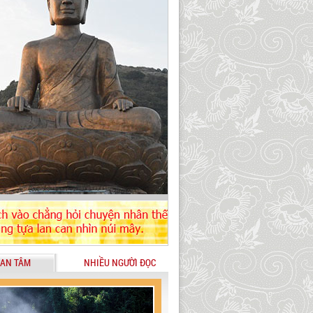
AN TÂM
NHIỀU NGƯỜI ĐỌC