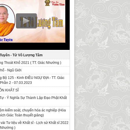
 Tuyên - Tứ Vô Lượng Tâm
g Thoát Khổ 2021 ( TT. Giác Nhường )
Phổ - Ngũ Giới
g Bộ 125 - Kinh ÐIỀU NGỰ ĐỊA - TT. Giác
Phần 2 - 07.03.2023
ỒN KHẤT SĨ
Tự - Ý Nghĩa Sự Thành Lập Đạo Phật Khất
ệm kiểm soát, chuyển hóa ác nghiệp (Hòa
ích Giác Toàn thuyết giảng)
 vài Tư liệu về Khất sĩ - Lịch sử Khất sĩ 2022
c Nhường )