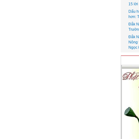
15 lờ
Dấu h
hơn: 
Đắk N
Trườn
Đắk N
Nông 
Ngọc 