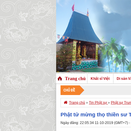
Trang chủ
Khất sĩ Việt
Di sản V
CHỦ ĐỀ

Trang chủ
»
Tin Phật sự
»
Phật sự Tru
Phật tử mừng thọ thiền sư 
Ngày đăng: 22:05:34 11-10-2019 (GMT+7) -