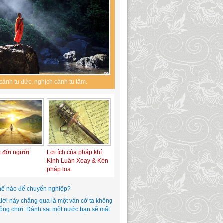
cảnh tu đức, nghịch cảnh tu tâm.
a đời người
Lợi ích của pháp khí
Kinh Luân Xoay & Kèn
pháp loa
hế nào để chuyển nghiệp?
đời này chẳng qua là một ván cờ ta không
hông chơi: Đánh sai một nước bạn sẽ mất