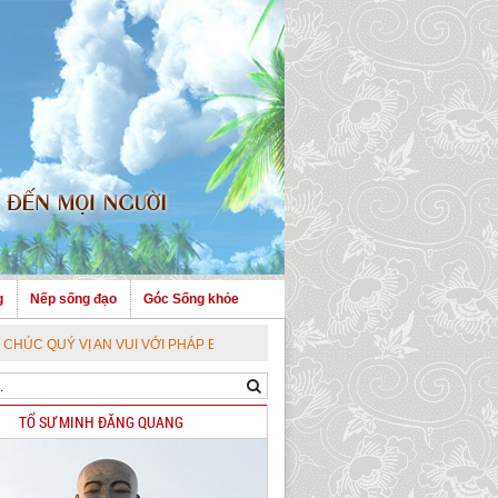
g
Nếp sống đạo
Góc Sống khỏe
Ị AN VUI VỚI PHÁP BẢO CAO QUÝ !
TỔ SƯ MINH ĐĂNG QUANG