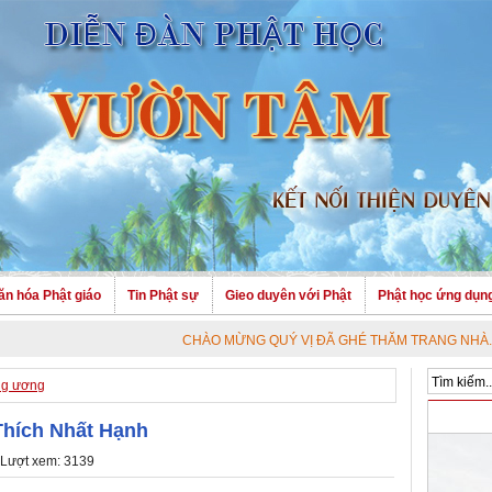
ăn hóa Phật giáo
Tin Phật sự
Gieo duyên với Phật
Phật học ứng dụn
CHÀO MỪNG QUÝ VỊ ĐÃ GHÉ THĂM TRANG NHÀ. CHÚC QUÝ V
ng ương
Thích Nhất Hạnh
 Lượt xem: 3139