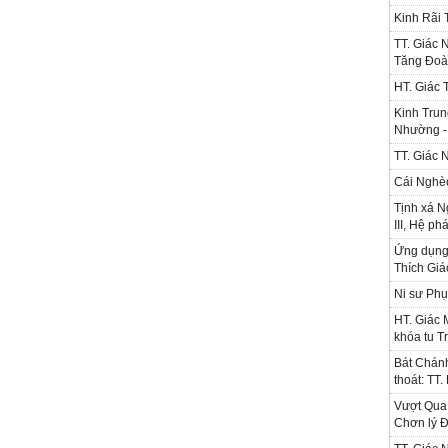
Kinh Rãi
TT. Giác 
Tăng Đoà
HT. Giác 
Kinh Trun
Nhường - 
TT. Giác 
Cái Nghè
Tịnh xá N
III, Hệ ph
Ứng dụng l
Thích Gi
Ni sư Phụ
HT. Giác 
khóa tu T
Bát Chánh
thoát: TT
Vượt Qua 
Chơn lý Đ