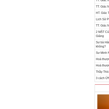
TT. Giác 
TT. Giác 
HT. Giác T
Lịch Sử P
TT. Giác 
2 MẶT Của
Giảng
Sư bà Hải
không?
Sư Minh N
Hoà thượ
Hoà thượn
Thầy Thíc
3 cách Ứ