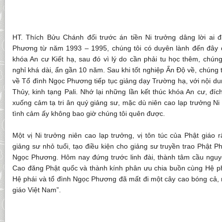
HT. Thích Bửu Chánh đối trước án tiền Ni trưởng dâng lời ai đ
Phương từ năm 1993 – 1995, chúng tôi có duyên lành đến đây 
khóa An cư Kiết hạ, sau đó vì lý do cần phải tu học thêm, chúng
nghỉ khá dài, ẩn gần 10 năm. Sau khi tốt nghiệp Ấn Độ về, chúng 
về Tổ đình Ngọc Phương tiếp tục giảng dạy Trường hạ, với nội du
Thủy, kinh tạng Pali. Nhớ lại những lần kết thúc khóa An cư, đíc
xuống cảm tạ tri ân quý giảng sư, mặc dù niên cao lạp trưởng N
tình cảm ấy không bao giờ chúng tôi quên được.
Một vị Ni trưởng niên cao lạp trưởng, vị tôn túc của Phật giáo r
giảng sư nhỏ tuổi, tạo điều kiện cho giảng sư truyền trao Phật P
Ngọc Phương. Hôm nay đứng trước linh đài, thành tâm cầu nguyệ
Cao đăng Phật quốc và thành kính phân ưu chia buồn cùng Hệ phá
Hệ phái và tổ đình Ngọc Phương đã mất đi một cây cao bóng cả, 
giáo Việt Nam”.