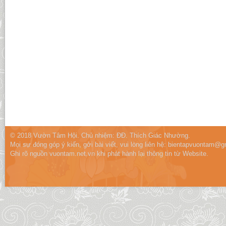
© 2018 Vườn Tâm Hội. Chủ nhiệm: ĐĐ. Thích Giác Nhường.
Mọi sự đóng góp ý kiến, gởi bài viết, vui lòng liên hệ:
bientapvuontam@gm
Ghi rõ nguồn vuontam.net.vn khi phát hành lại thông tin từ Website.