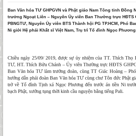
Ban Văn hóa TƯ GHPGVN và Phật giáo Nam Tông tỉnh Đồng Nai
trưởng Ngoạt Liên – Nguyên Ủy viên Ban Thường trực HĐT
PBNGTƯ, Nguyên Ủy viên BTS Thành hội PG TP.HCM, Phó Ba
Ni giới Hệ phái Khất sĩ Việt Nam, Trụ trì Tổ đình Ngọc Phương,
Chiều ngày 25/09/ 2019, được sự ủy nhiệm của TT. Thích Thọ
TƯ, HT. Thích Bửu Chánh – Ủy viên Thường trực HĐTS GHP
Ban Văn hóa TƯ làm trưởng đoàn, cùng TT Giác Hoàng – Ph
hướng dẫn phái đoàn Ban Văn hóa TƯ cùng chư Tôn đức Phật gi
trở về Tổ đình Tịnh xá Ngọc Phương đến trước án tiền Ni trư
bạch Phật, xướng tụng thời kinh cầu nguyện bằng tiếng Pali.