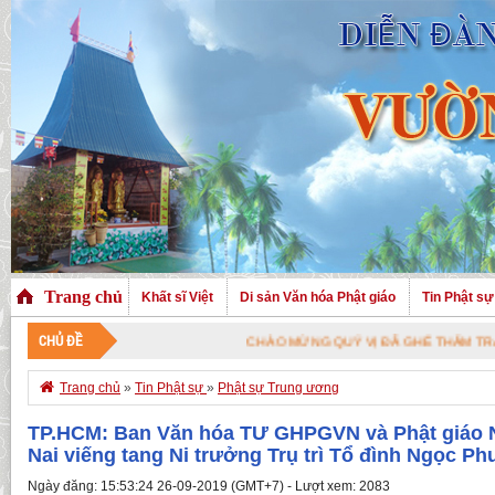
Trang chủ
Khất sĩ Việt
Di sản Văn hóa Phật giáo
Tin Phật sự
CHỦ ĐỀ
CHÀO MỪNG QUÝ VỊ ĐÃ GHÉ THĂM TRANG NHÀ. 

Trang chủ
»
Tin Phật sự
»
Phật sự Trung ương
TP.HCM: Ban Văn hóa TƯ GHPGVN và Phật giáo 
Nai viếng tang Ni trưởng Trụ trì Tổ đình Ngọc P
Ngày đăng: 15:53:24 26-09-2019 (GMT+7) - Lượt xem: 2083