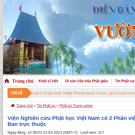
Trang chủ
Khất sĩ Việt
Di sản Văn hóa Phật giáo
Tin Phật sự
CHỦ ĐỀ
 VỊ ĐÃ GHÉ THĂM TRANG NHÀ. CHÚC QUÝ VỊ AN VUI VỚI PHÁP BẢO CAO QU

Trang chủ
»
Tin Phật sự
»
Phật sự Trung ương
Viện Nghiên cứu Phật học Việt Nam có 2 Phân việ
Ban trực thuộc
Ngày đăng: 10:38:03 23-03-2023 (GMT+7) - Lượt xem: 317