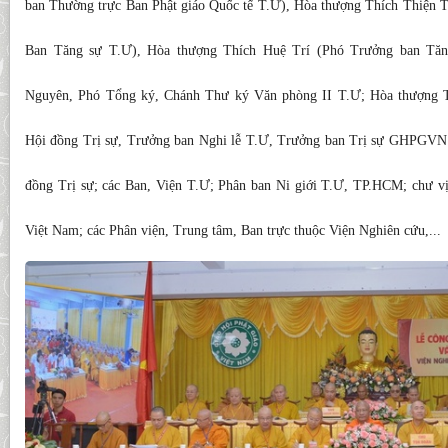
ban Thường trực Ban Phật giáo Quốc tế T.Ư), Hòa thượng Thích Thiện
Ban Tăng sự T.Ư), Hòa thượng Thích Huệ Trí (Phó Trưởng ban Tăn
Nguyên, Phó Tổng ký, Chánh Thư ký Văn phòng II T.Ư; Hòa thượng T
Hội đồng Trị sự, Trưởng ban Nghi lễ T.Ư, Trưởng ban Trị sự GHPGV
đồng Trị sự; các Ban, Viện T.Ư; Phân ban Ni giới T.Ư, TP.HCM; chư vị
Việt Nam; các Phân viện, Trung tâm, Ban trực thuộc Viện Nghiên cứu,...