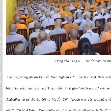
Đông đảo Tăng Ni, Phật tử tham dự buổ
Theo đó, trong nhiệm kỳ này, Viện Nghiên cứu Phật học Việt Nam sẽ ti
biên tập, xuất bản Tam tạng Thánh điển Phật giáo Việt Nam; dự kiến sẽ t
Ambedkar và sự chuyển đổi xã hội Ấn Độ
”; “
Danh mục các tác phẩm vă
năm
”; “
Tổ Huệ Đăng: Đạo nghiệp và sự thay đổi xã hội tại miền Nam
”; 