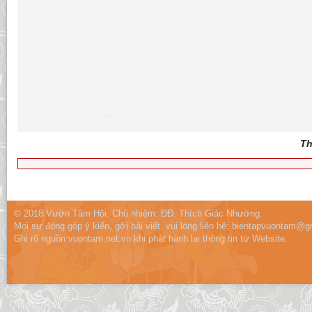
Th
© 2018 Vườn Tâm Hội. Chủ nhiệm: ĐĐ. Thích Giác Nhường.
Mọi sự đóng góp ý kiến, gởi bài viết, vui lòng liên hệ:
bientapvuontam@gm
Ghi rõ nguồn vuontam.net.vn khi phát hành lại thông tin từ Website.