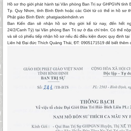
Hồ sơ thọ giới phát hành tại Văn phòng Ban Trị sự GHPGVN tỉnh 
Tp. Quy Nhơn, tỉnh Bình Định hoặc các Giới tử có thể in hồ sơ th
Phật giáo Bình Định: phatgiaobinhdinh.vn
Ban Kiến đàn sẽ nhận hồ sơ thọ giới kể từ nay, đến hết n
24/2/Canh Tý) tại Văn phòng Ban Trị sự ở địa chỉ trên. Có thể n
và sẽ có phiếu tiếp nhận hồ sơ nếu đủ điều kiện được quy định tạ
Liên hệ Đại đức Thích Quảng Thái, ĐT: 0905171519 để biết thêm ch