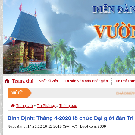
Trang chủ
Khất sĩ Việt
Di sản Văn hóa Phật giáo
Tin Phật sự
CHỦ ĐỀ
CHÀO MỪNG QUÝ VỊ ĐÃ 

Trang chủ
»
Tin Phật sự
»
Thông báo
Bình Định: Tháng 4-2020 tổ chức Đại giới đàn Trí 
Ngày đăng: 14:31:12 16-11-2019 (GMT+7) - Lượt xem: 3009