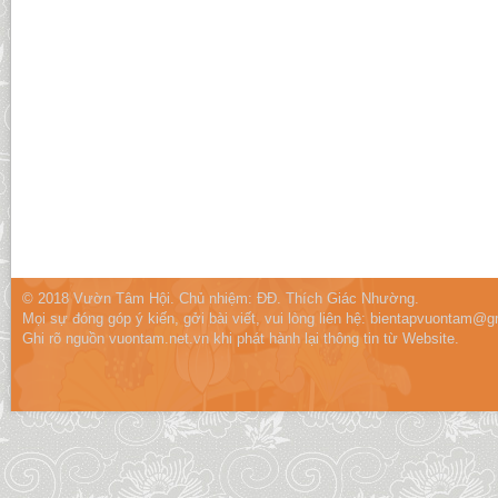
© 2018 Vườn Tâm Hội. Chủ nhiệm: ĐĐ. Thích Giác Nhường.
Mọi sự đóng góp ý kiến, gởi bài viết, vui lòng liên hệ:
bientapvuontam@gm
Ghi rõ nguồn vuontam.net.vn khi phát hành lại thông tin từ Website.