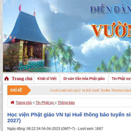
Trang chủ
Khất sĩ Việt
Di sản Văn hóa Phật giáo
Tin Phật sự
CHỦ ĐỀ
CHÀO MỪNG QUÝ VỊ ĐÃ GHÉ THĂM TRANG NHÀ. CHÚC QUÝ V

Trang chủ
»
Tin Phật sự
»
Thông báo
Học viện Phật giáo VN tại Huế thông báo tuyển si
2027)
Ngày đăng: 06:22:34 04-04-2023 (GMT+7) - Lượt xem: 1667