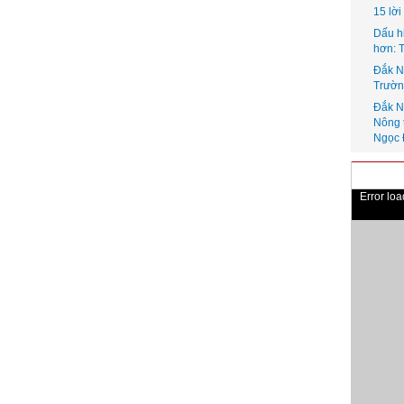
15 lờ
Dấu h
hơn: 
Đắk N
Trườn
Đắk N
Nông 
Ngọc 
Error lo