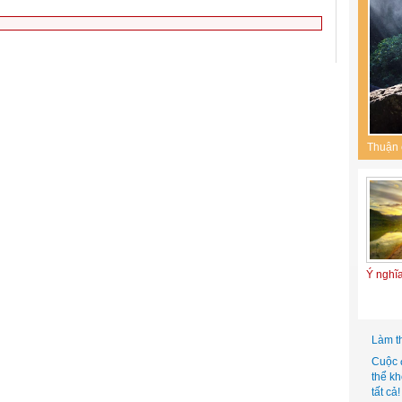
Thuận 
Ý nghĩ
Làm t
Cuộc 
thể k
tất cả!