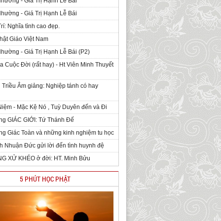
Nhường - Giá Trị Hạnh Lễ Bái
Nhường - Giá Trị Hạnh Lễ Bái
rí: Nghĩa tình cao đẹp.
hật Giáo Việt Nam
Nhường - Giá Trị Hạnh Lễ Bái (P2)
 Cuộc Đời (rất hay) - Ht Viên Minh Thuyết
 Triều Âm giảng: Nghiệp tánh có hay
iệm - Mặc Kệ Nó , Tuỳ Duyên đến và Đi
ng GIÁC GIỚI: Tứ Thánh Đế
g Giác Toàn và những kinh nghiệm tu học
h Nhuận Đức gửi lời đến tình huynh đệ
NG XỬ KHÉO ở đời: HT. Minh Bửu
5 PHÚT HỌC PHẬT