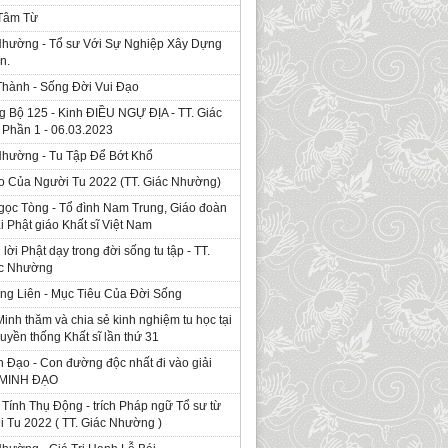
 Tâm Từ
Nhường - Tổ sư Với Sự Nghiệp Xây Dựng
n.
Thành - Sống Đời Vui Đạo
g Bộ 125 - Kinh ÐIỀU NGỰ ĐỊA - TT. Giác
Phần 1 - 06.03.2023
Nhường - Tu Tập Để Bớt Khổ
o Của Người Tu 2022 (TT. Giác Nhường)
gọc Tòng - Tổ đình Nam Trung, Giáo đoàn
ái Phật giáo Khất sĩ Việt Nam
ời Phật dạy trong đời sống tu tập - TT.
ác Nhường
ng Liên - Mục Tiêu Của Đời Sống
Minh thăm và chia sẻ kinh nghiệm tu học tại
ruyền thống Khất sĩ lần thứ 31
 Đạo - Con đường độc nhất đi vào giải
. MINH ĐẠO
Tính Thụ Động - trích Pháp ngữ Tổ sư từ
i Tu 2022 ( TT. Giác Nhường )