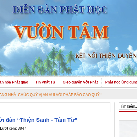
ăn hóa Phật giáo
Tin Phật sự
Gieo duyên với Phật
Phật học ứng dụn
HÚC QUÝ VỊ AN VUI VỚI PHÁP BẢO CAO QUÝ !
iới đàn “Thiện Sanh - Tâm Từ”
 Lượt xem: 3847