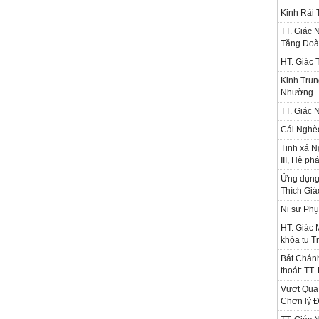
Kinh Rãi
TT. Giác 
Tăng Đoà
HT. Giác 
Kinh Trun
Nhường - 
TT. Giác 
Cái Nghè
Tịnh xá N
III, Hệ ph
Ứng dụng l
Thích Gi
Ni sư Phụ
HT. Giác 
khóa tu T
Bát Chánh
thoát: TT
Vượt Qua 
Chơn lý Đ