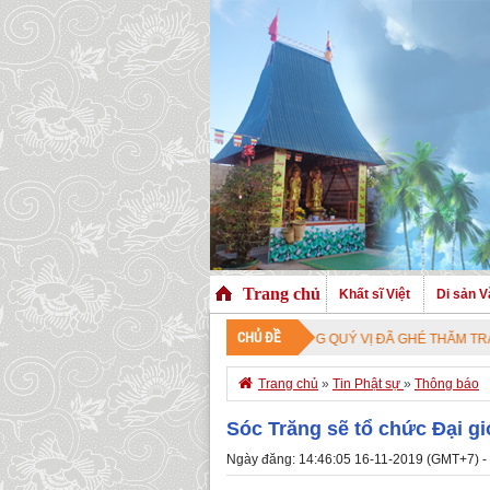
Trang chủ
Khất sĩ Việt
Di sản V
CHỦ ĐỀ
CHÀO MỪNG QUÝ VỊ ĐÃ GHÉ THĂM TRANG NHÀ. C

Trang chủ
»
Tin Phật sự
»
Thông báo
Sóc Trăng sẽ tổ chức Đại g
Ngày đăng: 14:46:05 16-11-2019 (GMT+7) -