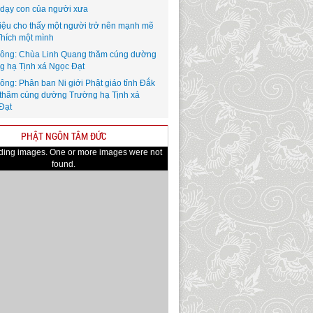
i dạy con của người xưa
iệu cho thấy một người trở nên mạnh mẽ
Thích một mình
ông: Chùa Linh Quang thăm cúng dường
g hạ Tịnh xá Ngọc Đạt
ông: Phân ban Ni giới Phật giáo tỉnh Đắk
thăm cúng dường Trường hạ Tịnh xá
Đạt
PHẬT NGÔN TÂM ĐỨC
ading images. One or more images were not
found.