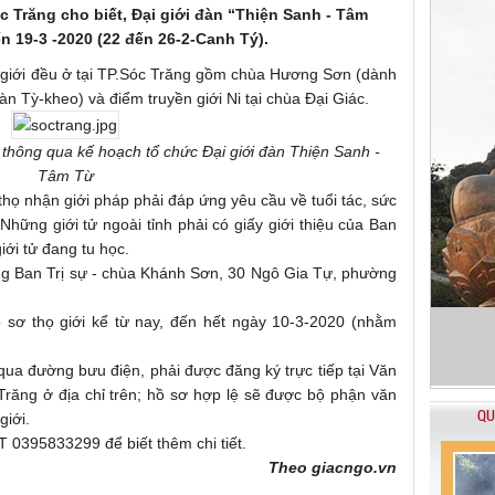
c Trăng cho biết, Đại giới đàn “Thiện Sanh - Tâm
n 19-3 -2020 (22 đến 26-2-Canh Tý).
ền giới đều ở tại TP.Sóc Trăng gồm chùa Hương Sơn (dành
àn Tỳ-kheo) và điểm truyền giới Ni tại chùa Đại Giác.
thông qua kế hoạch tổ chức Đại giới đàn Thiện Sanh -
Tâm Từ
thọ nhận giới pháp phải đáp ứng yêu cầu về tuổi tác, sức
Những giới tử ngoài tỉnh phải có giấy giới thiệu của Ban
iới tử đang tu học.
òng Ban Trị sự - chùa Khánh Sơn, 30 Ngô Gia Tự, phường
 sơ thọ giới kể từ nay, đến hết ngày 10-3-2020 (nhằm
 qua đường bưu điện, phải được đăng ký trực tiếp tại Văn
răng ở địa chỉ trên; hồ sơ hợp lệ sẽ được bộ phận văn
QU
giới.
 0395833299 để biết thêm chi tiết.
Theo giacngo.vn