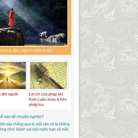
cảnh tu đức, nghịch cảnh tu tâm.
a đời người
Lợi ích của pháp khí
Kinh Luân Xoay & Kèn
pháp loa
hế nào để chuyển nghiệp?
đời này chẳng qua là một ván cờ ta không
hông chơi: Đánh sai một nước bạn sẽ mất