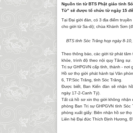
Nguồn tin từ BTS Phật giáo tỉnh Só
Từ” sẽ được tổ chức từ ngày 15 đế
Tại Đại giới đàn, có 3 địa điểm truy
cho giới tử Sa-di); chùa Khánh Sơn (đ
BTS tỉnh Sóc Trăng họp ngày 8-10, 
Theo thông báo, các giới tử phát tâm 
khỏe, trình độ theo nội quy Tăng sự. 
Trị sự GHPGVN cấp tỉnh, thành - nơi g
Hồ sơ thọ giới phát hành tại Văn ph
6, TP.Sóc Trăng, tỉnh Sóc Trăng.
Được biết, Ban Kiến đàn sẽ nhận hồ
ngày 17-2-Canh Tý).
Tất cả hồ sơ xin thọ giới không nhận
phòng Ban Trị sự GHPGVN tỉnh Sóc T
phòng xuất giấy: Biên nhận hồ sơ thọ 
Liên hệ Đại đức Thích Định Hương, ĐT