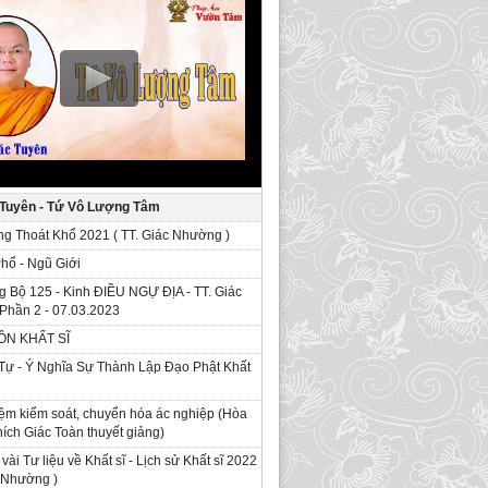
 Tuyên - Tứ Vô Lượng Tâm
g Thoát Khổ 2021 ( TT. Giác Nhường )
Phổ - Ngũ Giới
g Bộ 125 - Kinh ÐIỀU NGỰ ĐỊA - TT. Giác
Phần 2 - 07.03.2023
ỒN KHẤT SĨ
Tự - Ý Nghĩa Sự Thành Lập Đạo Phật Khất
ệm kiểm soát, chuyển hóa ác nghiệp (Hòa
ích Giác Toàn thuyết giảng)
 vài Tư liệu về Khất sĩ - Lịch sử Khất sĩ 2022
c Nhường )