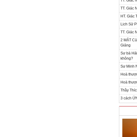
TT. Giác 
TT. Giác 
HT. Giác T
Lịch Sử P
TT. Giác 
2 MẶT Của
Giảng
Sư bà Hải
không?
Sư Minh N
Hoà thượ
Hoà thượn
Thầy Thíc
3 cách Ứ