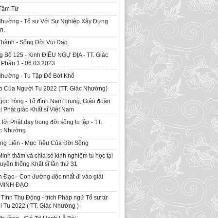
 Tâm Từ
Nhường - Tổ sư Với Sự Nghiệp Xây Dựng
n.
Thành - Sống Đời Vui Đạo
g Bộ 125 - Kinh ÐIỀU NGỰ ĐỊA - TT. Giác
Phần 1 - 06.03.2023
Nhường - Tu Tập Để Bớt Khổ
o Của Người Tu 2022 (TT. Giác Nhường)
gọc Tòng - Tổ đình Nam Trung, Giáo đoàn
ái Phật giáo Khất sĩ Việt Nam
ời Phật dạy trong đời sống tu tập - TT.
ác Nhường
ng Liên - Mục Tiêu Của Đời Sống
Minh thăm và chia sẻ kinh nghiệm tu học tại
ruyền thống Khất sĩ lần thứ 31
 Đạo - Con đường độc nhất đi vào giải
. MINH ĐẠO
Tính Thụ Động - trích Pháp ngữ Tổ sư từ
i Tu 2022 ( TT. Giác Nhường )