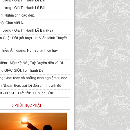
Nhường - Giá Trị Hạnh Lễ Bái
Nhường - Giá Trị Hạnh Lễ Bái
rí: Nghĩa tình cao đẹp.
hật Giáo Việt Nam
Nhường - Giá Trị Hạnh Lễ Bái (P2)
 Cuộc Đời (rất hay) - Ht Viên Minh Thuyết
 Triều Âm giảng: Nghiệp tánh có hay
iệm - Mặc Kệ Nó , Tuỳ Duyên đến và Đi
ng GIÁC GIỚI: Tứ Thánh Đế
g Giác Toàn và những kinh nghiệm tu học
h Nhuận Đức gửi lời đến tình huynh đệ
NG XỬ KHÉO ở đời: HT. Minh Bửu
5 PHÚT HỌC PHẬT