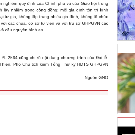
ện nghiêm quy định của Chính phủ và của Giáo hội trong
h lây nhiễm trong cộng đồng; mỗi gia đình tôn trí kính
ại tư gia, không tập trung nhiều gia đình, không tổ chức
e với các chùa, cơ sở tự viện và với trụ sở GHPGVN các
 và cầu nguyện bình an.
PL.2564 cũng chỉ rõ nội dung chương trình của Đại lễ.
 Thiện, Phó Chủ tịch kiêm Tổng Thư ký HĐTS GHPGVN
Nguồn GNO