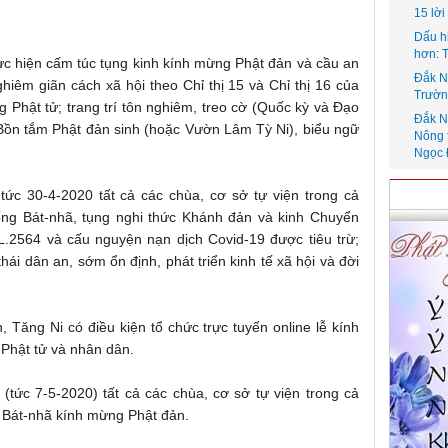
15 lờ
Dấu h
hơn: 
thực hiện cấm túc tụng kinh kính mừng Phật đản và cầu an
Đắk N
iêm giãn cách xã hội theo Chỉ thị 15 và Chỉ thị 16 của
Trườn
 Phật tử; trang trí tôn nghiêm, treo cờ (Quốc kỳ và Đạo
Đắk N
p Bồn tắm Phật đản sinh (hoặc Vườn Lâm Tỳ Ni), biểu ngữ
Nông 
Ngọc 
ức 30-4-2020 tất cả các chùa, cơ sở tự viện trong cả
ống Bát-nhã, tụng nghi thức Khánh đản và kinh Chuyển
.2564 và cấu nguyện nạn dịch Covid-19 được tiêu trừ;
ái dân an, sớm ổn định, phát triển kinh tế xã hội và đời
, Tăng Ni có điều kiện tổ chức trực tuyến online lễ kính
 Phật tử và nhân dân.
tức 7-5-2020) tất cả các chùa, cơ sở tự viện trong cả
g Bát-nhã kính mừng Phật đản.