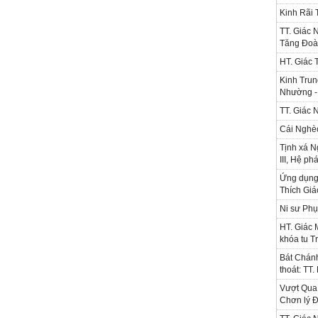
Kinh Rãi
TT. Giác 
Tăng Đoà
HT. Giác 
Kinh Trun
Nhường - 
TT. Giác 
Cái Nghè
Tịnh xá N
III, Hệ ph
Ứng dụng l
Thích Gi
Ni sư Phụ
HT. Giác 
khóa tu T
Bát Chánh
thoát: TT
Vượt Qua 
Chơn lý Đ