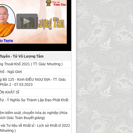
 Tuyên - Tứ Vô Lượng Tâm
g Thoát Khổ 2021 ( TT. Giác Nhường )
Phổ - Ngũ Giới
g Bộ 125 - Kinh ÐIỀU NGỰ ĐỊA - TT. Giác
Phần 2 - 07.03.2023
ỒN KHẤT SĨ
Tự - Ý Nghĩa Sự Thành Lập Đạo Phật Khất
ệm kiểm soát, chuyển hóa ác nghiệp (Hòa
ích Giác Toàn thuyết giảng)
 vài Tư liệu về Khất sĩ - Lịch sử Khất sĩ 2022
c Nhường )