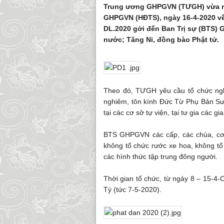
Trung ương GHPGVN (TƯGH) vừa ra
GHPGVN (HĐTS), ngày 16-4-2020 về 
DL.2020 gởi đến Ban Trị sự (BTS) 
nước; Tăng Ni, đồng bào Phật tử.
Theo đó, TƯGH yêu cầu tổ chức nghi
nghiêm, tôn kính Đức Từ Phụ Bản Sư
tại các cơ sở tự viện, tại tư gia các gia
BTS GHPGVN các cấp, các chùa, cơ s
không tổ chức rước xe hoa, không tổ
các hình thức tập trung đông người.
Thời gian tổ chức, từ ngày 8 – 15-4-
Tý (tức 7-5-2020).