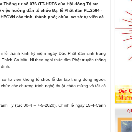
 Thông tư số 076 /TT-HĐTS của Hội đồng Trị sự
việc hướng dẫn tổ chức Đại lễ Phật đản PL.2564 -
GHPGVN các tỉnh, thành phố; chùa, cơ sở tự viện cả
 lễ thành kính kỷ niệm ngày Đức Phật đản sinh trang
 Thích Ca Mâu Ni theo nghi thức tắm Phật truyền thống
 đình.
ở tự viện không tổ chức lễ đài tập trung đông người,
 chức các chương trình nghệ thuật chào mừng và tất cả
Canh Tý (tức 30-4 – 7-5-2020). Chính lễ ngày 15-4-Canh
QU