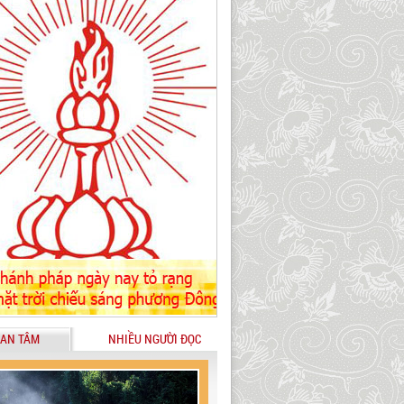
AN TÂM
NHIỀU NGƯỜI ĐỌC