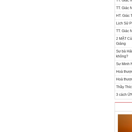
TT. Giác 
TT. Giác 
HT. Giác T
Lịch Sử P
TT. Giác 
2 MẶT Của
Giảng
Sư bà Hải
không?
Sư Minh N
Hoà thượ
Hoà thượn
Thầy Thíc
3 cách Ứ