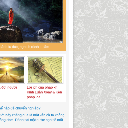
cảnh tu đức, nghịch cảnh tu tâm.
a đời người
Lợi ích của pháp khí
Kinh Luân Xoay & Kèn
pháp loa
hế nào để chuyển nghiệp?
đời này chẳng qua là một ván cờ ta không
hông chơi: Đánh sai một nước bạn sẽ mất