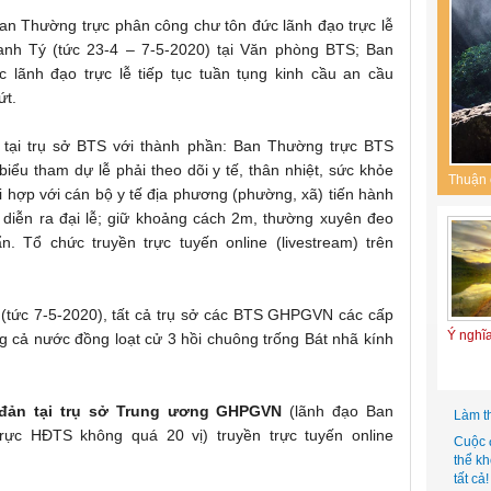
Ban Thường trực phân công chư tôn đức lãnh đạo trực lễ
nh Tý (tức 23-4 – 7-5-2020) tại Văn phòng BTS; Ban
lãnh đạo trực lễ tiếp tục tuần tụng kinh cầu an cầu
ứt.
 tại trụ sở BTS với thành phần: Ban Thường trực BTS
biểu tham dự lễ phải theo dõi y tế, thân nhiệt, sức khỏe
Thuận 
ối hợp với cán bộ y tế địa phương (phường, xã) tiến hành
hi diễn ra đại lễ; giữ khoảng cách 2m, thường xuyên đeo
n. Tổ chức truyền trực tuyến online (livestream) trên
(tức 7-5-2020), tất cả trụ sở các BTS GHPGVN các cấp
Ý nghĩ
ong cả nước đồng loạt cử 3 hồi chuông trống Bát nhã kính
 đản tại trụ sở Trung ương GHPGVN
(lãnh đạo Ban
Làm t
c HĐTS không quá 20 vị) truyền trực tuyến online
Cuộc 
thể k
tất cả!