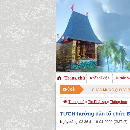
Trang chủ
Khất sĩ Việt
Di sản V
CHỦ ĐỀ
CHÀO MỪNG QUÝ VỊ ĐÃ GHÉ THĂM

Trang chủ
»
Tin Phật sự
»
Thông báo
TƯGH hướng dẫn tổ chức Đạ
Ngày đăng: 03:36:41 19-04-2020 (GMT+7) -