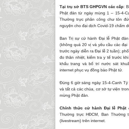
Tại trụ sở BTS GHPGVN các cấp
: 
Phật đản từ ngày mùng 1 – 15-4-Ca
Thường trực phân công chư tôn đức 
nguyện cho đại dịch Covid-19 chấm d
Ban Trị sự cử hành Đại lễ Phật đản
(không quá 20 vị và yêu cầu các đại 
trước ngày diễn ra Đại lễ 2 tuần); ph
đo thân nhiệt, kiểm tra y tế trước k
khẩu trang và bố trí nước sát khuẩ
internet phục vụ đồng bào Phật tử.
Đúng 6 giờ sáng ngày 15-4-Canh Tý 
và tất cả các chùa, cơ sở tự viện tr
mừng Phật đản.
Chính thức cử hành Đại lễ Phật
Thường trực HĐCM, Ban Thường trự
(livestream) trên internet.