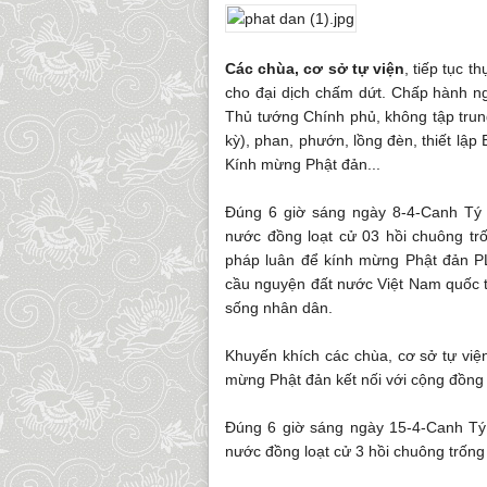
Các chùa, cơ sở tự viện
, tiếp tục 
cho đại dịch chấm dứt. Chấp hành ngh
Thủ tướng Chính phủ, không tập trung
kỳ), phan, phướn, lồng đèn, thiết lậ
Kính mừng Phật đản...
Đúng 6 giờ sáng ngày 8-4-Canh Tý t
nước đồng loạt cử 03 hồi chuông tr
pháp luân để kính mừng Phật đản PL
cầu nguyện đất nước Việt Nam quốc th
sống nhân dân.
Khuyến khích các chùa, cơ sở tự viện
mừng Phật đản kết nối với cộng đồng
Đúng 6 giờ sáng ngày 15-4-Canh Tý (
nước đồng loạt cử 3 hồi chuông trốn