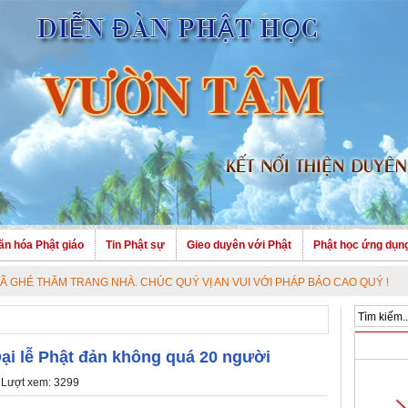
ăn hóa Phật giáo
Tin Phật sự
Gieo duyên với Phật
Phật học ứng dụn
 TRANG NHÀ. CHÚC QUÝ VỊ AN VUI VỚI PHÁP BẢO CAO QUÝ !
i lễ Phật đản không quá 20 người
 Lượt xem: 3299