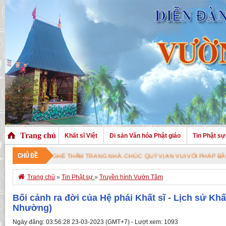
Trang chủ
Khất sĩ Việt
Di sản Văn hóa Phật giáo
Tin Phật sự
CHỦ ĐỀ
Ý VỊ ĐÃ GHÉ THĂM TRANG NHÀ. CHÚC QUÝ VỊ AN VUI VỚI PHÁP BẢO CAO Q

Trang chủ
»
Tin Phật sự
»
Truyền hình Vườn Tâm
Bối cảnh ra đời của Hệ phái Khất sĩ - Lịch sử Khất
Nhường)
Ngày đăng: 03:56:28 23-03-2023 (GMT+7) - Lượt xem: 1093