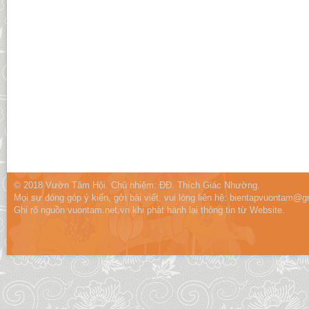
© 2018 Vườn Tâm Hội. Chủ nhiệm: ĐĐ. Thích Giác Nhường.
Mọi sự đóng góp ý kiến, gởi bài viết, vui lòng liên hệ:
bientapvuontam@gm
Ghi rõ nguồn vuontam.net.vn khi phát hành lại thông tin từ Website.