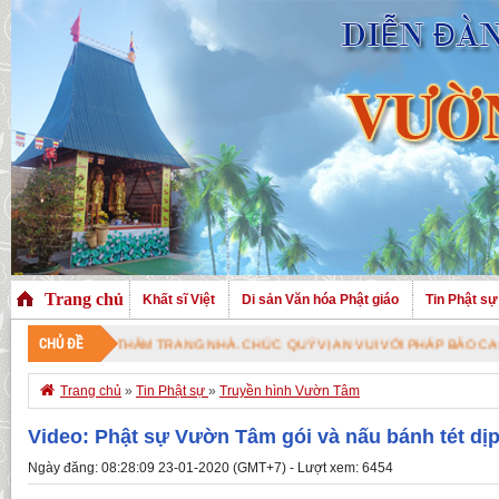
Trang chủ
Khất sĩ Việt
Di sản Văn hóa Phật giáo
Tin Phật sự
CHỦ ĐỀ
GHÉ THĂM TRANG NHÀ. CHÚC QUÝ VỊ AN VUI VỚI PHÁP BẢO CAO QUÝ !

Trang chủ
»
Tin Phật sự
»
Truyền hình Vườn Tâm
Video: Phật sự Vườn Tâm gói và nấu bánh tét dịp
Ngày đăng: 08:28:09 23-01-2020 (GMT+7) - Lượt xem: 6454