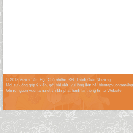
© 2018 Vườn Tâm Hội. Chủ nhiệm: ĐĐ. Thích Giác Nhường.
Mọi sự đóng góp ý kiến, gởi bài viết, vui lòng liên hệ:
bientapvuontam@gm
Ghi rõ nguồn vuontam.net.vn khi phát hành lại thông tin từ Website.