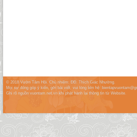
© 2018 Vườn Tâm Hội. Chủ nhiệm: ĐĐ. Thích Giác Nhường.
Mọi sự đóng góp ý kiến, gởi bài viết, vui lòng liên hệ:
bientapvuontam@gm
Ghi rõ nguồn vuontam.net.vn khi phát hành lại thông tin từ Website.