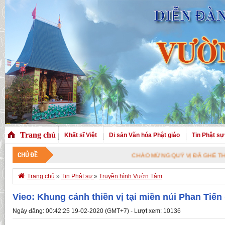
Trang chủ
Khất sĩ Việt
Di sản Văn hóa Phật giáo
Tin Phật sự
CHỦ ĐỀ
CHÀO MỪNG QUÝ VỊ ĐÃ GHÉ THĂM TRANG 

Trang chủ
»
Tin Phật sự
»
Truyền hình Vườn Tâm
Vieo: Khung cảnh thiền vị tại miền núi Phan Tiế
Ngày đăng: 00:42:25 19-02-2020 (GMT+7) - Lượt xem: 10136