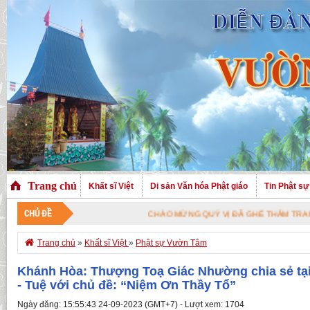
Trang chủ
Khất sĩ Việt
Di sản Văn hóa Phật giáo
Tin Phật sự
CHỦ ĐỀ
CHÀO MỪNG QUÝ VỊ ĐÃ GHÉ THĂM TRANG NHÀ. CHÚC QUÝ VỊ

Trang chủ
»
Khất sĩ Việt
»
Phật sự Vườn Tâm
Khánh Hòa: Thượng Toạ Giác Nhường chia sẻ tại 
- Tuệ với chủ đề: “Niệm Ơn Thầy Tổ”
Ngày đăng: 15:55:43 24-09-2023 (GMT+7) - Lượt xem: 1704