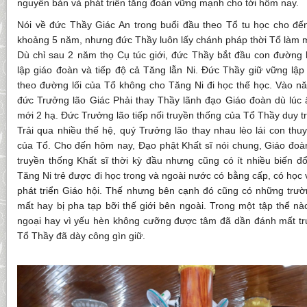
nguyên bản và phát triển tăng đoàn vững mạnh cho tới hôm nay.
Nói về đức Thầy Giác An trong buổi đầu theo Tổ tu học cho đế
khoảng 5 năm, nhưng đức Thầy luôn lấy chánh pháp thời Tổ làm m
Dù chỉ sau 2 năm thọ Cụ túc giới, đức Thầy bắt đầu con đường 
lập giáo đoàn và tiếp độ cả Tăng lẫn Ni. Đức Thầy giữ vững lập
theo đường lối của Tổ không cho Tăng Ni đi học thế học. Vào nă
đức Trưởng lão Giác Phải thay Thầy lãnh đạo Giáo đoàn dù lúc 
mới 2 hạ. Đức Trưởng lão tiếp nối truyền thống của Tổ Thầy duy trì
Trải qua nhiều thế hệ, quý Trưởng lão thay nhau lèo lái con thuy
của Tổ. Cho đến hôm nay, Đạo phật Khất sĩ nói chung, Giáo đoàn 
truyền thống Khất sĩ thời kỳ đầu nhưng cũng có ít nhiều biến đ
Tăng Ni trẻ được đi học trong và ngoài nước có bằng cấp, có học 
phát triển Giáo hội. Thế nhưng bên cạnh đó cũng có những trư
mất hay bị pha tạp bỡi thế giới bên ngoài. Trong một tập thể nà
ngoại hay vì yếu hèn không cưỡng được tâm đã dần đánh mất tr
Tổ Thầy đã dày công gìn giữ.