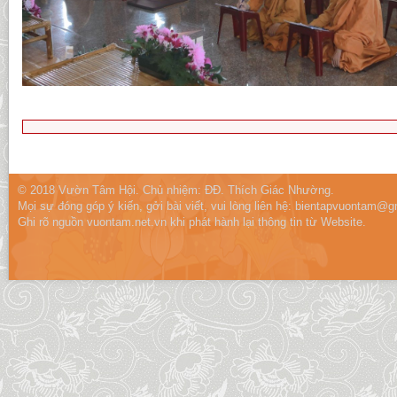
© 2018 Vườn Tâm Hội. Chủ nhiệm: ĐĐ. Thích Giác Nhường.
Mọi sự đóng góp ý kiến, gởi bài viết, vui lòng liên hệ:
bientapvuontam@gm
Ghi rõ nguồn vuontam.net.vn khi phát hành lại thông tin từ Website.