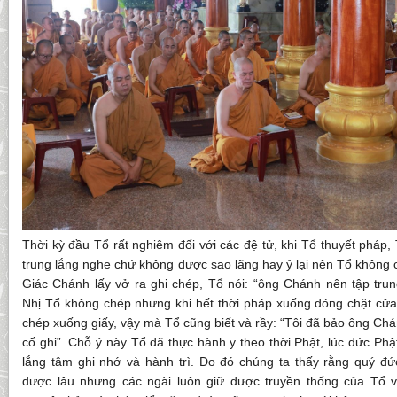
Thời kỳ đầu Tổ rất nghiêm đối với các đệ tử, khi Tổ thuyết pháp,
trung lắng nghe chứ không được sao lãng hay ỷ lại nên Tổ không c
Giác Chánh lấy vở ra ghi chép, Tổ nói: “ông Chánh nên tập tru
Nhị Tổ không chép nhưng khi hết thời pháp xuống đóng chặt cửa 
chép xuống giấy, vậy mà Tổ cũng biết và rầy: “Tôi đã bảo ông C
cố ghi”. Chỗ ý này Tổ đã thực hành y theo thời Phật, lúc đức Phậ
lắng tâm ghi nhớ và hành trì. Do đó chúng ta thấy rằng quý 
được lâu nhưng các ngài luôn giữ được truyền thống của Tổ v