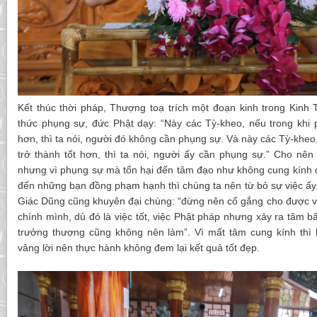
Kết thúc thời pháp, Thượng toạ trích một đoạn kinh trong Kinh 
thức phụng sự, đức Phật dạy: “Này các Tỳ-kheo, nếu trong khi
hơn, thì ta nói, người đó không cần phụng sự. Và này các Tỳ-kheo
trở thành tốt hơn, thì ta nói, người ấy cần phụng sự.” Cho nên 
nhưng vì phụng sự mà tổn hại đến tâm đạo như không cung kính đ
đến những bạn đồng phạm hạnh thì chúng ta nên từ bỏ sự việc ấy
Giác Dũng cũng khuyên đại chúng: “đừng nên cố gắng cho được v
chính mình, dù đó là việc tốt, việc Phật pháp nhưng xảy ra tâm b
trưởng thượng cũng không nên làm”. Vì mất tâm cung kính thì 
vâng lời nên thực hành không đem lại kết quả tốt đẹp.