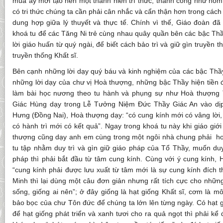
mùa ấy mới tạo nên một thanh niên trí thức, thành công như hôm 
có tri thức chúng ta cần phải cân nhắc và cẩn thận hơn trong các
dung hợp giữa lý thuyết và thực tế. Chính vì thế, Giáo đoàn đ
khoá tu để các Tăng Ni trẻ cùng nhau quây quần bên các bậc Th
lời giáo huấn từ quý ngài, để biết cách bảo trì và giữ gìn truyền 
truyền thống Khất sĩ.
Bên cạnh những lời dạy quý báu và kinh nghiệm của các bậc Thầy
những lời dạy của chư vị Hoà thượng, những bậc Thầy hiện tiền 
làm bài học nương theo tu hành và phụng sự như Hoà thượng 
Giác Hùng dạy trong Lễ Tưởng Niệm Đức Thầy Giác An vào dịp 
Hưng (Đồng Nai), Hoà thượng dạy: “có cung kính mới có vâng lời, c
có hành trì mới có kết quả”. Ngay trong khoá tu này khi giáo giớ
thượng cũng dạy anh em cùng trong một ngôi nhà chung phải h
tu tập nhằm duy trì và gìn giữ giáo pháp của Tổ Thầy, muốn duy
pháp thì phải bắt đầu từ tâm cung kính. Cùng với ý cung kính, 
“cung kính phải được lưu xuất từ tâm mới là sự cung kính đích 
Minh thì lại dùng một câu đơn giản nhưng rất tích cực cho nhữn
sống, giống ai nên”; ở đây giống là hạt giống Khất sĩ, cơm là mô
bảo bọc của chư Tôn đức để chúng ta lớn lên từng ngày. Có hạt g
để hạt giống phát triển và xanh tươi cho ra quả ngọt thì phải kể