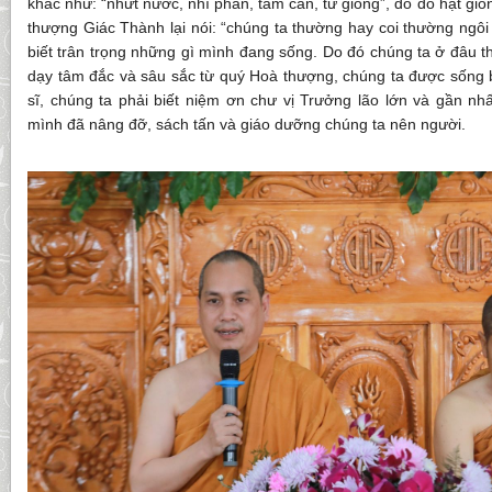
khác như: “nhứt nước, nhì phân, tam cần, tứ giống”, do đó hạt giốn
thượng Giác Thành lại nói: “chúng ta thường hay coi thường ngô
biết trân trọng những gì mình đang sống. Do đó chúng ta ở đâu th
dạy tâm đắc và sâu sắc từ quý Hoà thượng, chúng ta được sống b
sĩ, chúng ta phải biết niệm ơn chư vị Trưởng lão lớn và gần nh
mình đã nâng đỡ, sách tấn và giáo dưỡng chúng ta nên người.