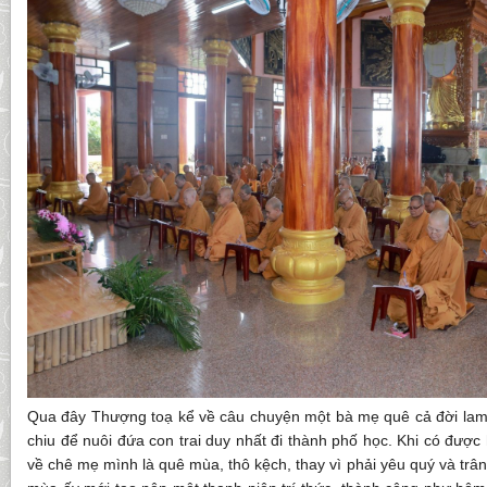
Qua đây Thượng toạ kể về câu chuyện một bà mẹ quê cả đời lam
chiu để nuôi đứa con trai duy nhất đi thành phố học. Khi có được
về chê mẹ mình là quê mùa, thô kệch, thay vì phải yêu quý và trân