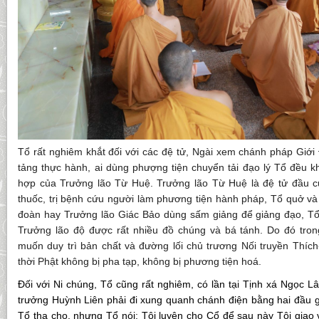
Tổ rất nghiêm khắt đối với các đệ tử, Ngài xem chánh pháp Giới 
tảng thực hành, ai dùng phượng tiện chuyển tải đạo lý Tổ đều 
hợp của Trưởng lão Từ Huệ. Trưởng lão Từ Huệ là đệ tử đầu c
thuốc, trị bệnh cứu người làm phương tiện hành pháp, Tổ quở và
đoàn hay Trưởng lão Giác Bảo dùng sấm giảng để giảng đạo, Tổ
Trưởng lão độ được rất nhiều đồ chúng và bá tánh. Do đó tro
muốn duy trì bản chất và đường lối chủ trương Nối truyền Thíc
thời Phật không bị pha tạp, không bị phương tiện hoá.
Đối với Ni chúng, Tổ cũng rất nghiêm, có lần tại Tịnh xá Ngọc 
trưởng Huỳnh Liên phải đi xung quanh chánh điện bằng hai đầu gối
Tổ tha cho, nhưng Tổ nói: Tôi luyện cho Cổ để sau này Tôi giao