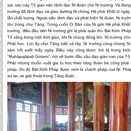
sai, sau này Tổ giao việc lãnh đạo Ni đoàn cho Ni trưởng. Và đú
trưởng đã lãnh đạo và giáo dưỡng Ni chúng Hệ phái Khất sĩ ngày 
lẫn chất lượng. Ngoài việc lãnh đạo và phát triển Ni đoàn, Ni trư
tôn trọng chư Tăng. Trong cuốn Di Bảo của Ni giới Hệ phái Khất s
trưởng, điều đầu tiên Ni trưởng ghi là phải tuân thủ Bát Kỉnh Pháp
Tổ vắng bóng một thời gian, khi Ni chúng đông lên, Ni trưởng cho 
Phật học. Lúc ấy chư Tăng biết và rầy, Ni trưởng cùng chúng N
sám hối suốt mấy ngày. Điều này cũng được mô tả trong kinh 
“Mahāpajāpati Gotami”, nói về bước đầu cầu đạo gian nan của Tổ 
Phật nhưng muốn xuất gia tu học theo tăng đoàn bà cũng phải 
pháp. Do đó Bát Kỉnh Pháp được xem là chánh pháp của Ni. Pháp
an lạc và giải thoát trong Tăng đoàn.