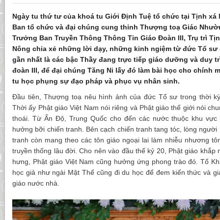
Ngày tu thứ tư của khoá tu Giới Định Tuệ tổ chức tại Tịnh x
Ban tổ chức và đại chúng cung thỉnh Thượng toạ Giác Nhườ
Trưởng Ban Truyền Thông Thông Tin Giáo Đoàn III, Trụ trì Tịn
Nông chia xẻ những lời dạy, những kinh ngiệm từ đức Tổ sư 
gần nhất là các bậc Thầy đang trực tiếp giáo dưỡng và duy tr
đoàn III, để đại chúng Tăng Ni lấy đó làm bài học cho chính
tu học phụng sự đạo pháp và phục vụ nhân sinh.
Đầu tiên, Thượng toạ nêu hình ảnh của đức Tổ sư trong thời k
Thời ấy Phật giáo Việt Nam nói riêng và Phật giáo thế giới nói ch
thoái. Từ Ấn Độ, Trung Quốc cho đến các nước thuộc khu vự
hưởng bỡi chiến tranh. Bên cạch chiến tranh tang tóc, lòng người
tranh còn mang theo các tôn giáo ngoại lai làm nhiễu nhương tô
truyền thống lâu đời. Cho nên vào đầu thế kỷ 20, Phật giáo khắp 
hưng, Phật giáo Việt Nam cũng hưởng ứng phong trào đó. Tổ Kh
học giả như ngài Mật Thể cũng đi du học để đem kiến thức và g
giáo nước nhà.