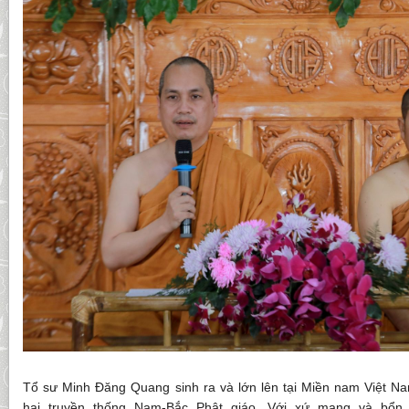
Tổ sư Minh Đăng Quang sinh ra và lớn lên tại Miền nam Việt N
hai truyền thống Nam-Bắc Phật giáo. Với xứ mạng và bổn