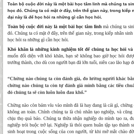
Toàn bộ cuộc đời này là một bài học tâm linh mà chúng ta sin
học đó. Chúng ta có mặt ở đây, trên thế gian này, trong kiếp 
đại này là để học hỏi ra những gì cần học hỏi.
Toàn bộ cuộc đời này là một bài học tâm linh
mà chúng ta sinh
đó. Chúng ta có mặt ở đây, trên thế gian này, trong kiếp nhân sinh 
học hỏi ra những gì cần học hỏi.
Khó khăn là những kinh nghiệm tốt để chúng ta học hỏi và
muốn đối diện với khó khăn, bạn sẽ không bao giờ học hỏi được
trưởng thành, cho dù con người bạn đã lớn tuổi, niên cao lão hạp 
“Chừng nào chúng ta còn đánh giá, đo lường người khác bằn
chừng nào chúng ta còn tự đánh giá mình bằng các tiêu chu
đó chúng ta sẽ còn luôn luôn đau khổ.”
Chừng nào còn bám víu vào mình đã là hay đang là cái gì, chừng
không an toàn. Chính chúng ta là chủ nhân tạo nghiệp, và cũng 
chịu thọ quả báo. Chúng ta thừa nhận nghiệp do mình tạo ra, đư
nghiệp trói buộc trở lại. Nghiệp là thói quen huân tập tạo thành 
sinh hoạt trong cuộc sống của con người, từ khi mở mắt chào đờ