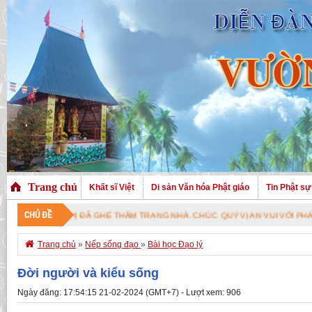
Trang chủ
Khất sĩ Việt
Di sản Văn hóa Phật giáo
Tin Phật sự
CHỦ ĐỀ
Ý VỊ ĐÃ GHÉ THĂM TRANG NHÀ. CHÚC QUÝ VỊ AN VUI VỚI PHÁP BẢO CAO Q

Trang chủ
»
Nếp sống đạo
»
Bài học Đạo lý
Đời người và kiểu sống
Ngày đăng: 17:54:15 21-02-2024 (GMT+7) - Lượt xem: 906