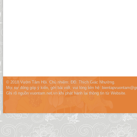
© 2018 Vườn Tâm Hội. Chủ nhiệm: ĐĐ. Thích Giác Nhường.
Mọi sự đóng góp ý kiến, gởi bài viết, vui lòng liên hệ:
bientapvuontam@gm
Ghi rõ nguồn vuontam.net.vn khi phát hành lại thông tin từ Website.