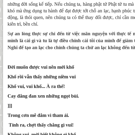
những đời sống kế tiếp. Nếu chúng ta, hàng phật tử Phật tử tu mà
khó mà ứng dụng tu hành để đạt được tới chỗ an lạc, hạnh phúc t
động, là thói quen, nên chúng ta có thể thay đổi được, chỉ cần m
kiên trì, bền chí.
Sự an lòng thực sự chỉ đến từ việc mãn nguyện với thực tế 
mình là cái gì và tu là tự điều chỉnh cái tôi của mình để gỉảm
Nghi để tạo an lạc cho chính chúng ta chứ an lạc không đến t
Đời muốn được vui nên mới khổ
Khổ rồi vẫn thấy những niềm vui
Khổ vui, vui khổ... À ra thế!
Cay đắng đan xen những ngọt bùi.
]]]
Trong cơn mê đắm vì tham ái.
Tỉnh ra, chợt thấy chẳng gì vui!
Không vui, mới biết không gì khổ