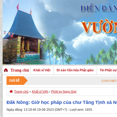
Trang chủ
Khất sĩ Việt
Di sản Văn hóa Phật giáo
Tin Phật sự
CHỦ ĐỀ
CHÀO MỪNG QUÝ VỊ ĐÃ G

Trang chủ
»
Khất sĩ Việt
»
Phật sự Ngọc Đạt
Đăk Nông: Giờ học pháp của chư Tăng Tịnh xá 
Ngày đăng: 13:19:46 19-06-2023 (GMT+7) - Lượt xem: 1655