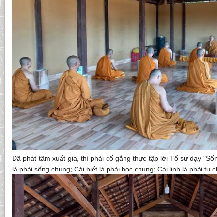
Đã phát tâm xuất gia, thì phải cố gắng thực tập lời Tổ sư dạy "Số
là phải sống chung; Cái biết là phải học chung; Cái linh là phải tu 