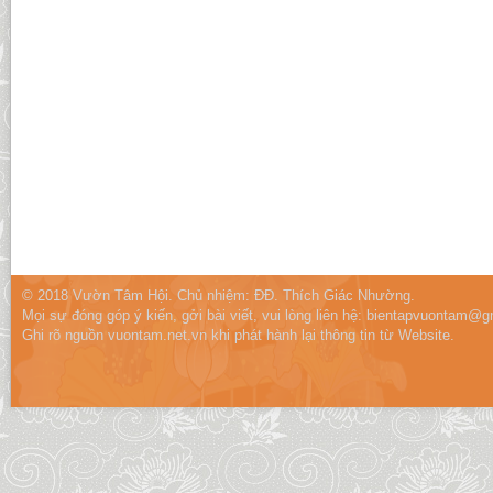
© 2018 Vườn Tâm Hội. Chủ nhiệm: ĐĐ. Thích Giác Nhường.
Mọi sự đóng góp ý kiến, gởi bài viết, vui lòng liên hệ:
bientapvuontam@gm
Ghi rõ nguồn vuontam.net.vn khi phát hành lại thông tin từ Website.