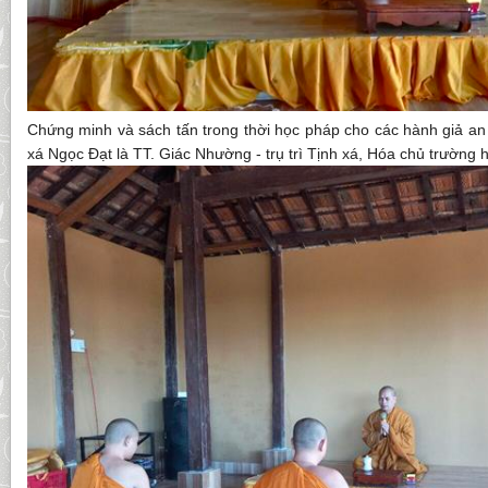
Chứng minh và sách tấn trong thời học pháp cho các hành giả an 
xá Ngọc Đạt là TT. Giác Nhường - trụ trì Tịnh xá, Hóa chủ trường 