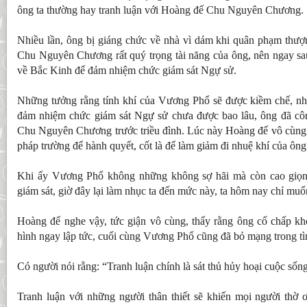
ông ta thường hay tranh luận với Hoàng đế Chu Nguyên Chương.
Nhiều lần, ông bị giáng chức về nhà vì dám khi quân phạm thư
Chu Nguyên Chương rất quý trọng tài năng của ông, nên ngay sau
về Bắc Kinh để đảm nhiệm chức giám sát Ngự sử.
Những tưởng rằng tính khí của Vương Phổ sẽ được kiềm chế, như
đảm nhiệm chức giám sát Ngự sử chưa được bao lâu, ông đã cô
Chu Nguyên Chương trước triều đình. Lúc này Hoàng đế vô cùng t
pháp trường để hành quyết, cốt là để làm giảm đi nhuệ khí của ông 
Khi ấy Vương Phổ không những không sợ hãi mà còn cao giọng
giám sát, giờ đây lại làm nhục ta đến mức này, ta hôm nay chỉ mu
Hoàng đế nghe vậy, tức giận vô cùng, thấy rằng ông cố chấp khó
hình ngay lập tức, cuối cùng Vương Phổ cũng đã bỏ mạng trong tì
Có người nói rằng: “Tranh luận chính là sát thủ hủy hoại cuộc sốn
Tranh luận với những người thân thiết sẽ khiến mọi người thờ ơ