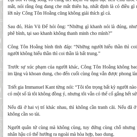
mắt, nói rằng ông đang che mắt thiên hạ, nhất định là có điều 
lời này Công Tôn Hoằng cũng không giải thích gì cả.
Sau đó, Hán Vũ Đế hỏi ông: “Những gì khanh nói là đúng, nhưn
phê bình, tại sao khanh không thanh minh cho mình?”
Công Tôn Hoằng bình tĩnh đáp: “Những người hiểu thần thì coi 
người không hiểu thần thì coi thần là bất trung.”
Trước sự xúc phạm của người khác, Công Tôn Hoằng không bao
im lặng và khoan dung, cho đến cuối cùng ông vẫn được phong là
Triết gia Immanuel Kant từng nói: “Tôi tôn trọng bất kỳ người nà
có một số là tôi không đồng ý, nhưng tôi vẫn có thể cố gắng hết sứ
Nếu đã ở hai vị trí khác nhau, thì không cần tranh cãi. Nếu đã ở
không cần so tài.
Người quân tử cùng mà không cùng, tuy đứng cùng chỗ nhưng v
nhân hậu có thể hướng ra ngoài mà hòa hợp, bao dung.