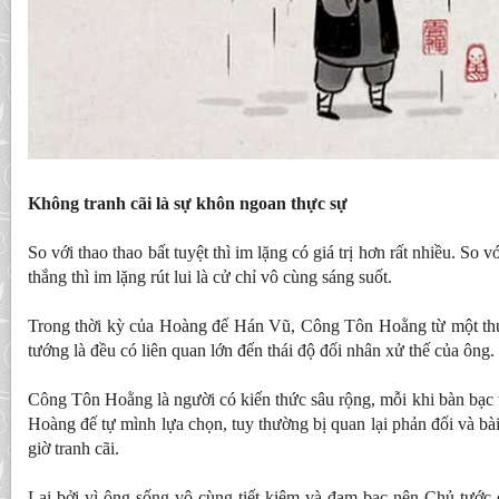
Không tranh cãi là sự khôn ngoan thực sự
So với thao thao bất tuyệt thì im lặng có giá trị hơn rất nhiều. So v
thắng thì im lặng rút lui là cử chỉ vô cùng sáng suốt.
Trong thời kỳ của Hoàng đế Hán Vũ, Công Tôn Hoằng từ một thườ
tướng là đều có liên quan lớn đến thái độ đối nhân xử thế của ông.
Công Tôn Hoằng là người có kiến thức sâu rộng, mỗi khi bàn bạc v
Hoàng đế tự mình lựa chọn, tuy thường bị quan lại phản đối và b
giờ tranh cãi.
Lại bởi vì ông sống vô cùng tiết kiệm và đạm bạc nên Chủ tướ