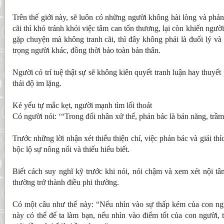
Trên thế giới này, sẽ luôn có những người không hài lòng và phản
cãi thì khó tránh khỏi việc tâm can tổn thương, lại còn khiến ngư
gặp chuyện mà không tranh cãi, thì đây không phải là đuối lý và
trọng người khác, đồng thời bảo toàn bản thân.
Người có trí tuệ thật sự sẽ không kiên quyết tranh luận hay thuyế
thái độ im lặng.
Kẻ yếu tự mắc kẹt, người mạnh tìm lối thoát
Có người nói: ‘“Trong đối nhân xử thế, phản bác là bản năng, trầm 
Trước những lời nhận xét thiếu thiện chí, việc phản bác và giải th
bộc lộ sự nông nổi và thiếu hiểu biết.
Biết cách suy nghĩ kỹ trước khi nói, nói chậm và xem xét nội tâ
thường trở thành điều phi thường.
Có một câu như thế này: “Nếu nhìn vào sự thấp kém của con ngườ
này có thể để ta làm bạn, nếu nhìn vào điểm tốt của con người, t