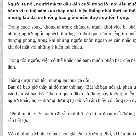
Người ta nói, người mà từ đầu đến cuối trong lời nói đều mu
hành vi trí tuệ cảm xúc thấp nhất. Việc thắng nhất thời có t
nhưng lâu dài sẽ không bao giờ chiếm được sự tôn trọng.
Trong cuộc sống, không ai trong chúng ta tránh khỏi việc bị ph
những người ngốc nghếch thường có thói quen ăn miếng trả mi
thượng phong, trong khi những người khôn ngoan sẽ cân nhắc k
khi đối mặt với những ý kiến ​​trái chiều.
Trong đời người, việc có thể khắc chế ham muốn phản bác của bản
lĩnh.
Thắng được một lúc, nhưng lại thua cả đời
Bạn đã bao giờ thấy ai đó như thế này: Bất kể bạn nói gì, phản 
vào bạn và bác bỏ. Cho dù quan điểm có đúng hay không, miễn là
người khác, họ sẽ dương dương tự đắc và cảm thấy vô cùng cao n
Trên thực tế, việc tranh cãi về mọi thứ sẽ chỉ tự đoạn mất đườn
sâu bất lợi.
Vào thời nhà Minh, có một học giả tên là Vương Phổ, vì bản tính 