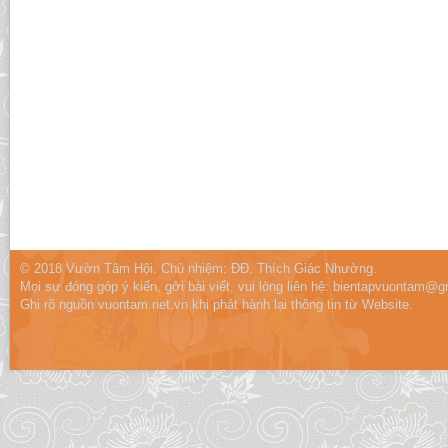
© 2018 Vườn Tâm Hội. Chủ nhiệm: ĐĐ. Thích Giác Nhường.
Mọi sự đóng góp ý kiến, gởi bài viết, vui lòng liên hệ:
bientapvuontam@gm
Ghi rõ nguồn vuontam.net.vn khi phát hành lại thông tin từ Website.