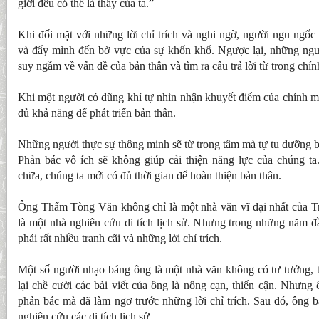
giới đều có thể là thầy của ta.”
Khi đối mặt với những lời chỉ trích và nghi ngờ, người ngu ngốc
và đẩy mình đến bờ vực của sự khốn khổ. Ngược lại, những ngườ
suy ngẫm về vấn đề của bản thân và tìm ra câu trả lời từ trong chí
Khi một người có dũng khí tự nhìn nhận khuyết điểm của chính mì
đủ khả năng để phát triển bản thân.
Những người thực sự thông minh sẽ từ trong tâm mà tự tu dưỡng b
Phản bác vô ích sẽ không giúp cải thiện năng lực của chúng t
chữa, chúng ta mới có đủ thời gian để hoàn thiện bản thân.
Ông Thẩm Tòng Văn không chỉ là một nhà văn vĩ đại nhất của T
là một nhà nghiên cứu di tích lịch sử. Nhưng trong những năm đ
phải rất nhiều tranh cãi và những lời chỉ trích.
Một số người nhạo báng ông là một nhà văn không có tư tưởng, 
lại chề cười các bài viết của ông là nông cạn, thiển cận. Nhưng
phản bác mà đã làm ngơ trước những lời chỉ trích. Sau đó, ông 
nghiên cứu các di tích lịch sử.