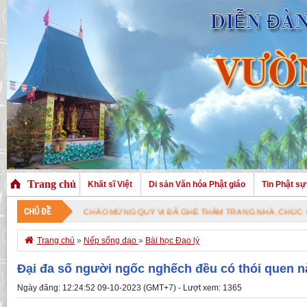
Trang chủ
Khất sĩ Việt
Di sản Văn hóa Phật giáo
Tin Phật sự
CHỦ ĐỀ
CHÀO MỪNG QUÝ VỊ ĐÃ GHÉ THĂM TRANG NHÀ. CHÚC QUÝ VỊ AN VUI

Trang chủ
»
Nếp sống đạo
»
Bài học Đạo lý
Đại đa số người ngốc nghếch đều có thói quen n
Ngày đăng: 12:24:52 09-10-2023 (GMT+7) - Lượt xem: 1365