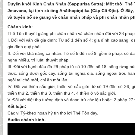
Duyên khởi Kinh Chân Nhân (Sappurisa Sutta): Một thời Thế T
Jetavana, tại tịnh xá ông Anāthapiṇḍika (Cấp Cô Ðộc). Ở đây
và tuyên bố sẽ giảng về chân nhân pháp và phi chân nhân p
Chánh kinh:
Thế Tôn thuyết giảng phi chân nhân và chân nhân đối với 28 pháp.
I. Đối với vấn đề gia đình: Từ số 1 đến số 4: gia đình cao sang, đạ
gia đình quý phái.
II. Đối với khả năng cá nhân: Từ số 5 đến số 9, gồm 5 pháp: có 
nghe nhiều, trì luật, thuyết pháp.
III. Đối với hạnh đầu đà 29 pháp từ số 10 đến số 18, sống rừng nú
thực, sống dưới gốc cây, sống tại nghĩa địa, sống ngoài trời, h
ngồi tại chỗ mời, chỉ ăn một lần.
IV. Đối vói thiền sắc giới, thiền vô sắc giới: từ số 19 đến số 26,
thiền thứ 2, thiền thứ 3, thiền thứ 4, 4 thiền ở vô sắc giới.
V. Đối với diệt thọ tưởng định và đoạn trừ các lậu hoặc: 2 pháp 27 
Kết luận:
Các vị Tỷ-kheo hoan hỷ tín thọ lời Thế Tôn dạy.
Audio chánh kinh: