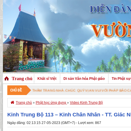
Trang chủ
Khất sĩ Việt
Di sản Văn hóa Phật giáo
Tin Phật sự
CHỦ ĐỀ
 ĐÃ GHÉ THĂM TRANG NHÀ. CHÚC QUÝ VỊ AN VUI VỚI PHÁP BẢO CAO QUÝ !

Trang chủ
»
Phật học ứng dụng
»
Video Kinh Trung Bộ
Kinh Trung Bộ 113 – Kinh Chân Nhân - TT. Giác 
Ngày đăng: 02:13:15 27-05-2023 (GMT+7) - Lượt xem: 867