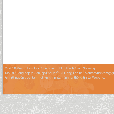
© 2018 Vườn Tâm Hội. Chủ nhiệm: ĐĐ. Thích Giác Nhường.
Mọi sự đóng góp ý kiến, gởi bài viết, vui lòng liên hệ:
bientapvuontam@gm
Ghi rõ nguồn vuontam.net.vn khi phát hành lại thông tin từ Website.