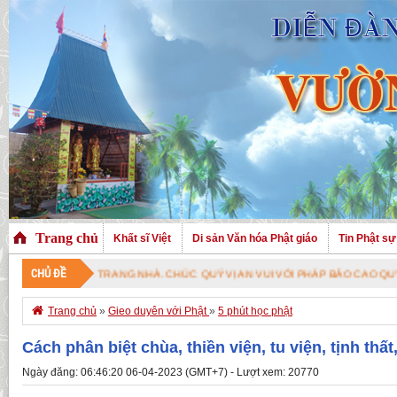
Trang chủ
Khất sĩ Việt
Di sản Văn hóa Phật giáo
Tin Phật sự
CHỦ ĐỀ
ĂM TRANG NHÀ. CHÚC QUÝ VỊ AN VUI VỚI PHÁP BẢO CAO QUÝ !

Trang chủ
»
Gieo duyên với Phật
»
5 phút học phật
Cách phân biệt chùa, thiền viện, tu viện, tịnh thất,
Ngày đăng: 06:46:20 06-04-2023 (GMT+7) - Lượt xem: 20770