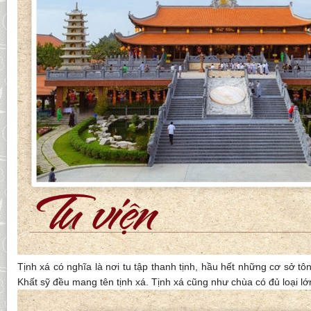
Tịnh xá có nghĩa là nơi tu tập thanh tịnh, hầu hết những cơ sở tô
Khất sỹ đều mang tên tịnh xá. Tịnh xá cũng như chùa có đủ loại l