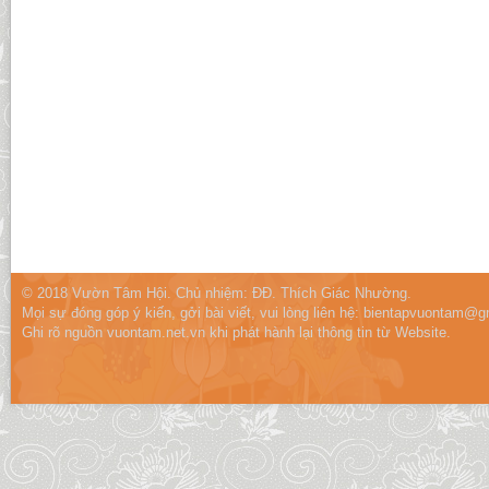
© 2018 Vườn Tâm Hội. Chủ nhiệm: ĐĐ. Thích Giác Nhường.
Mọi sự đóng góp ý kiến, gởi bài viết, vui lòng liên hệ:
bientapvuontam@gm
Ghi rõ nguồn vuontam.net.vn khi phát hành lại thông tin từ Website.