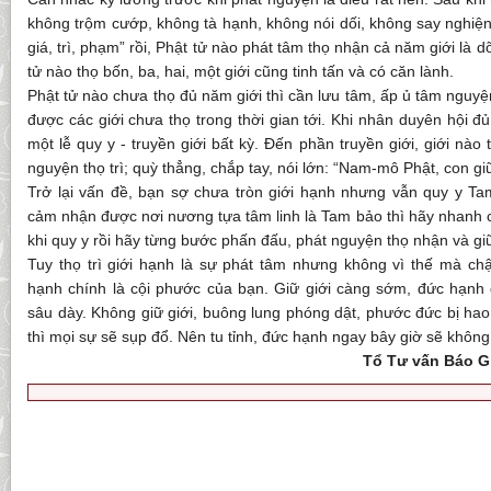
không trộm cướp, không tà hạnh, không nói dối, không say nghiện
giá, trì, phạm” rồi, Phật tử nào phát tâm thọ nhận cả năm giới là 
tử nào thọ bốn, ba, hai, một giới cũng tinh tấn và có căn lành.
Phật tử nào chưa thọ đủ năm giới thì cần lưu tâm, ấp ủ tâm nguyệ
được các giới chưa thọ trong thời gian tới. Khi nhân duyên hội đ
một lễ quy y - truyền giới bất kỳ. Đến phần truyền giới, giới nào
nguyện thọ trì; quỳ thẳng, chắp tay, nói lớn: “Nam-mô Phật, con gi
Trở lại vấn đề, bạn sợ chưa tròn giới hạnh nhưng vẫn quy y T
cảm nhận được nơi nương tựa tâm linh là Tam bảo thì hãy nhanh 
khi quy y rồi hãy từng bước phấn đấu, phát nguyện thọ nhận và giữ
Tuy thọ trì giới hạnh là sự phát tâm nhưng không vì thế mà chậ
hạnh chính là cội phước của bạn. Giữ giới càng sớm, đức hạnh
sâu dày. Không giữ giới, buông lung phóng dật, phước đức bị hao
thì mọi sự sẽ sụp đổ. Nên tu tỉnh, đức hạnh ngay bây giờ sẽ không
Tổ Tư vấn Báo G