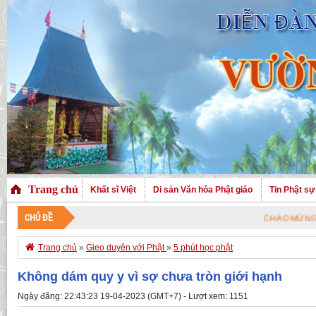
Trang chủ
Khất sĩ Việt
Di sản Văn hóa Phật giáo
Tin Phật sự
CHỦ ĐỀ
CHÀO MỪNG QUÝ VỊ Đ

Trang chủ
»
Gieo duyên với Phật
»
5 phút học phật
Không dám quy y vì sợ chưa tròn giới hạnh
Ngày đăng: 22:43:23 19-04-2023 (GMT+7) - Lượt xem: 1151