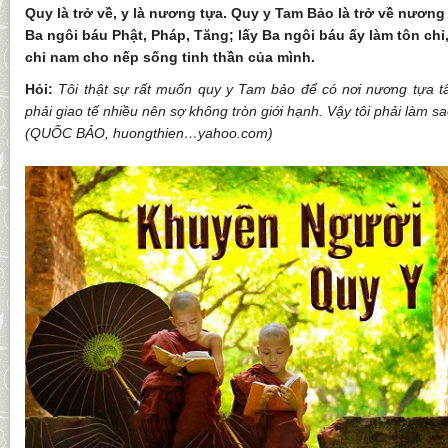
Quy là trở về, y là nương tựa. Quy y Tam Bảo là trở về nươn
Ba ngôi báu Phật, Pháp, Tăng; lấy Ba ngôi báu ấy làm tôn chỉ
chỉ nam cho nếp sống tinh thần của mình.
Hỏi:
Tôi thật sự rất muốn quy y Tam bảo để có nơi nương tựa tâ
phải giao tế nhiều nên sợ không tròn giới hạnh. Vậy tôi phải làm s
(QUỐC BẢO, huongthien…yahoo.com)