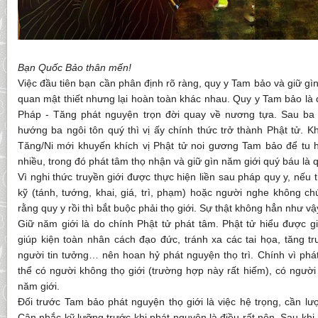
Bạn Quốc Bảo thân mến!
Việc đầu tiên bạn cần phân định rõ ràng, quy y Tam bảo và giữ gìn 
quan mật thiết nhưng lại hoàn toàn khác nhau. Quy y Tam bảo là đ
Pháp - Tăng phát nguyện trọn đời quay về nương tựa. Sau ba 
hướng ba ngôi tôn quý thì vị ấy chính thức trở thành Phật tử. Kh
Tăng/Ni mới khuyến khích vị Phật tử noi gương Tam bảo để tu h
nhiều, trong đó phát tâm thọ nhận và giữ gìn năm giới quý báu là 
Vì nghi thức truyền giới được thực hiện liền sau pháp quy y, nếu 
kỹ (tánh, tướng, khai, giá, trì, phạm) hoặc người nghe không c
rằng quy y rồi thì bắt buộc phải thọ giới. Sự thật không hẳn như vậ
Giữ năm giới là do chính Phật tử phát tâm. Phật tử hiểu được gi
giúp kiện toàn nhân cách đạo đức, tránh xa các tai họa, tăng 
người tin tưởng… nên hoan hỷ phát nguyện thọ trì. Chính vì phát
thể có người không thọ giới (trường hợp này rất hiếm), có người 
năm giới.
Đối trước Tam bảo phát nguyện thọ giới là việc hệ trọng, cần lượ
Cân nhắc kỹ lưỡng trước khi phát nguyện là điều rất nên. Sau khi h