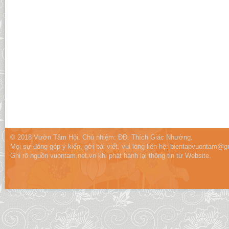
© 2018 Vườn Tâm Hội. Chủ nhiệm: ĐĐ. Thích Giác Nhường.
Mọi sự đóng góp ý kiến, gởi bài viết, vui lòng liên hệ:
bientapvuontam@gm
Ghi rõ nguồn vuontam.net.vn khi phát hành lại thông tin từ Website.